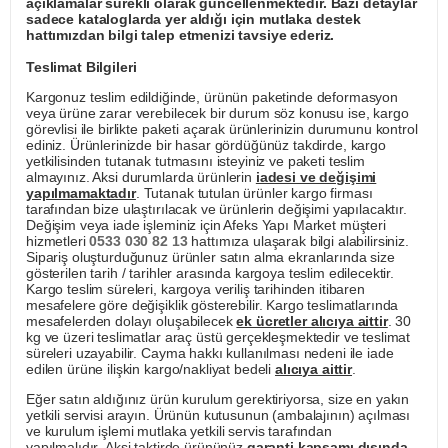
açıklamalar sürekli olarak güncellenmektedir. Bazı detaylar
sadece kataloglarda yer aldığı için mutlaka destek
hattımızdan bilgi talep etmenizi tavsiye ederiz.
Teslimat Bilgileri
Kargonuz teslim edildiğinde, ürünün paketinde deformasyon
veya ürüne zarar verebilecek bir durum söz konusu ise, kargo
görevlisi ile birlikte paketi açarak ürünlerinizin durumunu kontrol
ediniz. Ürünlerinizde bir hasar gördüğünüz takdirde, kargo
yetkilisinden tutanak tutmasını isteyiniz ve paketi teslim
almayınız. Aksi durumlarda ürünlerin
iadesi ve değişimi
yapılmamaktadır
. Tutanak tutulan ürünler kargo firması
tarafından bize ulaştırılacak ve ürünlerin değişimi yapılacaktır.
Değişim veya iade işleminiz için Afeks Yapı Market müşteri
hizmetleri
0533 030 82 13
hattımıza ulaşarak bilgi alabilirsiniz.
Sipariş oluşturduğunuz ürünler satın alma ekranlarında size
gösterilen tarih / tarihler arasında kargoya teslim edilecektir.
Kargo teslim süreleri, kargoya veriliş tarihinden itibaren
mesafelere göre değişiklik gösterebilir. Kargo teslimatlarında
mesafelerden dolayı oluşabilecek
ek ücretler alıcıya aittir
. 30
kg ve üzeri teslimatlar araç üstü gerçekleşmektedir ve teslimat
süreleri uzayabilir. Cayma hakkı kullanılması nedeni ile iade
edilen ürüne ilişkin kargo/nakliyat bedeli
alıcıya aittir
.
Eğer satın aldığınız ürün kurulum gerektiriyorsa, size en yakın
yetkili servisi arayın. Ürünün kutusunun (ambalajının) açılması
ve kurulum işlemi mutlaka yetkili servis tarafından
yapılmalıdır. Aksi taktirde ürününüz
garanti kapsamı dışında