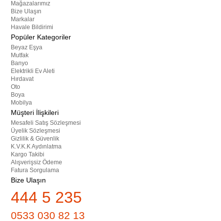
Mağazalarımız
Bize Ulaşın
Markalar
Havale Bildirimi
Popüler Kategoriler
Beyaz Eşya
Mutfak
Banyo
Elektrikli Ev Aleti
Hırdavat
Oto
Boya
Mobilya
Müşteri İlişkileri
Mesafeli Satış Sözleşmesi
Üyelik Sözleşmesi
Gizlilik & Güvenlik
K.V.K.K Aydınlatma
Kargo Takibi
Alışverişsiz Ödeme
Fatura Sorgulama
Bize Ulaşın
444 5 235
0533 030 82 13