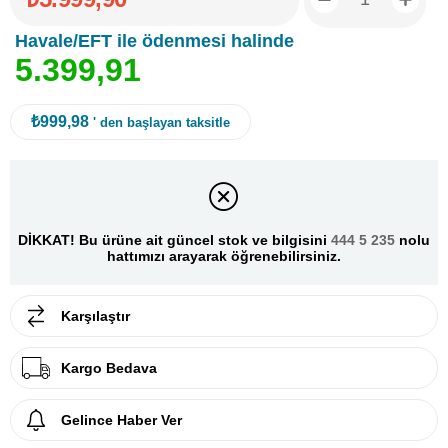
Havale/EFT ile ödenmesi halinde
5
.
3
9
9
,
9
1
₺999,98
' den başlayan taksitle
DİKKAT! Bu ürüne ait güncel stok ve bilgisini
444 5 235
nolu
hattımızı arayarak öğrenebilirsiniz.
Karşılaştır
Kargo Bedava
Gelince Haber Ver