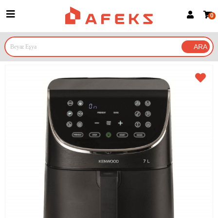
0
Üye Girişi
Üye Ol
Google İle Bağlan