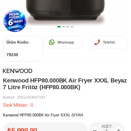
Ürün Kodu:
Whatsapp
Telefon
79230
Kenwood HFP80.000BK Air Fryer XXXL Beyaz
7 Litre Fritöz (HFP80.000BK)
Barkod
:
25011423007193
Stok Miktarı
:
0
Kenwood HFP80.000BK Air Fryer XXXL-SİYAH
ADET
₺5.999,90