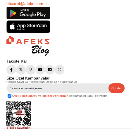
eticaret@afeks.com.tr
Takipte Kal
Size Özel Kampanyalar
Hemen Kayıt Ol Fırsatlardan Önce Sen Haberdar Ol!
Gönder
Üyelik koşullarını
ve
kişisel verilerimin
korunmasını kabul ediyorum.