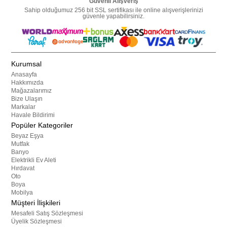
Güvenli Alışveriş
Sahip olduğumuz 256 bit SSL sertifikası ile online alışverişlerinizi
güvenle yapabilirsiniz.
Kurumsal
Anasayfa
Hakkımızda
Mağazalarımız
Bize Ulaşın
Markalar
Havale Bildirimi
Popüler Kategoriler
Beyaz Eşya
Mutfak
Banyo
Elektrikli Ev Aleti
Hırdavat
Oto
Boya
Mobilya
Müşteri İlişkileri
Mesafeli Satış Sözleşmesi
Üyelik Sözleşmesi