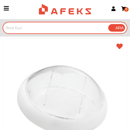
0
Üye Girişi
Üye Ol
Google İle Bağlan