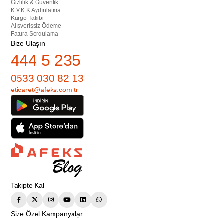
Gizlilik & Güvenlik
K.V.K.K Aydınlatma
Kargo Takibi
Alışverişsiz Ödeme
Fatura Sorgulama
Bize Ulaşın
444 5 235
0533 030 82 13
eticaret@afeks.com.tr
Takipte Kal
Size Özel Kampanyalar