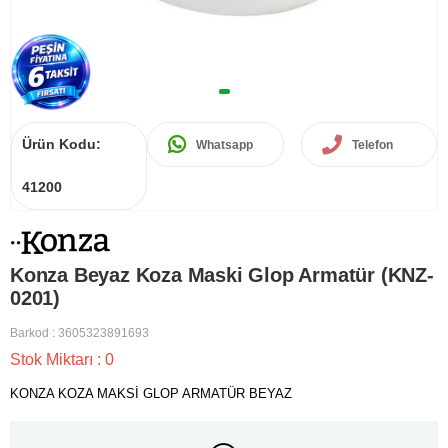
Ürün Kodu:
Whatsapp
Telefon
41200
Konza Beyaz Koza Maski Glop Armatür (KNZ-
0201)
Barkod
:
3605323891693
Stok Miktarı
:
0
KONZA KOZA MAKSİ GLOP ARMATÜR BEYAZ