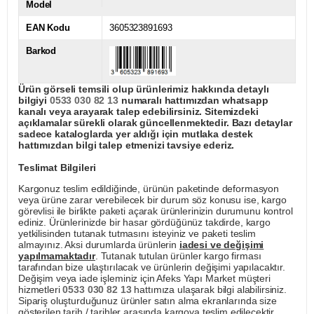
Model
EAN Kodu
3605323891693
Barkod
Ürün görseli temsili olup ürünlerimiz hakkında detaylı
bilgiyi
0533 030 82 13
numaralı hattımızdan whatsapp
kanalı veya arayarak talep edebilirsiniz. Sitemizdeki
açıklamalar sürekli olarak güncellenmektedir. Bazı detaylar
sadece kataloglarda yer aldığı için mutlaka destek
hattımızdan bilgi talep etmenizi tavsiye ederiz.
Teslimat Bilgileri
Kargonuz teslim edildiğinde, ürünün paketinde deformasyon
veya ürüne zarar verebilecek bir durum söz konusu ise, kargo
görevlisi ile birlikte paketi açarak ürünlerinizin durumunu kontrol
ediniz. Ürünlerinizde bir hasar gördüğünüz takdirde, kargo
yetkilisinden tutanak tutmasını isteyiniz ve paketi teslim
almayınız. Aksi durumlarda ürünlerin
iadesi ve değişimi
yapılmamaktadır
. Tutanak tutulan ürünler kargo firması
tarafından bize ulaştırılacak ve ürünlerin değişimi yapılacaktır.
Değişim veya iade işleminiz için Afeks Yapı Market müşteri
hizmetleri
0533 030 82 13
hattımıza ulaşarak bilgi alabilirsiniz.
Sipariş oluşturduğunuz ürünler satın alma ekranlarında size
gösterilen tarih / tarihler arasında kargoya teslim edilecektir.