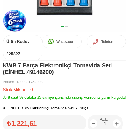
Ürün Kodu:
Whatsapp
Telefon
225827
KWB 7 Parça Elektronikçi Tornavida Seti
(EİNHEL.49146200)
Barkod
:
4009311462008
Stok Miktarı
:
0
8 saat 56 dakika 35 saniye
içerisinde sipariş verirseniz
yarın
kargoda!
X EİNHEL Kwb Elektronikçi Tornavida Seti 7 Parça
ADET
₺1.221,61