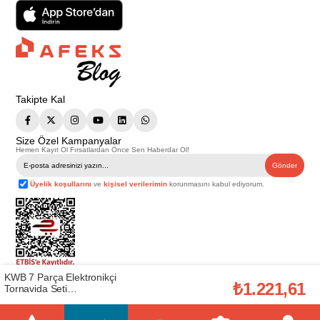
Takipte Kal
Size Özel Kampanyalar
Hemen Kayıt Ol Fırsatlardan Önce Sen Haberdar Ol!
Gönder
Üyelik koşullarını
ve
kişisel verilerimin
korunmasını kabul ediyorum.
KWB 7 Parça Elektronikçi
Telif Hakkı © 2026
Afeks Yapı Market
. Tüm hakları saklıdır.
₺1.221,61
Tornavida Seti
Bu web sitesindeki tüm ürünler ticari amaçlıdır. Web sitemizde yer alan
(EİNHEL.49146200)
görsel ve yazılı içerikler firmamıza ait olup, firmamızın yazılı izni alınmadan
hiçbir yazılı/görsel içerik, logo, kopyalanamaz, kaynak gösterilemez ve
başka yerlerde kullanılamaz. İçeriklerin izin alınmadan kopyalanması ve