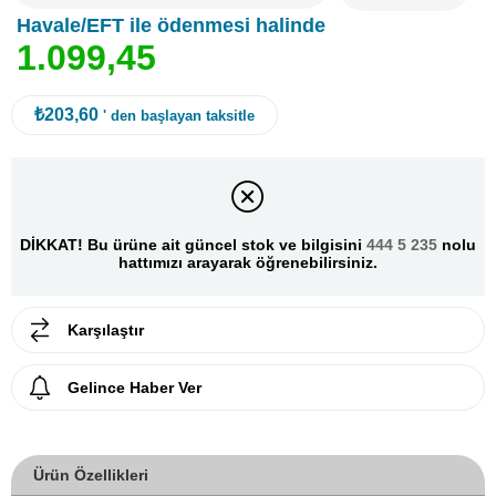
Havale/EFT ile ödenmesi halinde
1
.
0
9
9
,
4
5
₺203,60
' den başlayan taksitle
DİKKAT! Bu ürüne ait güncel stok ve bilgisini
444 5 235
nolu
hattımızı arayarak öğrenebilirsiniz.
Karşılaştır
Gelince Haber Ver
Ürün Özellikleri