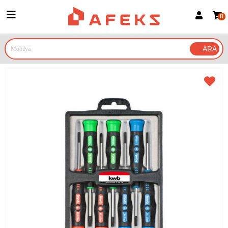
0
Üye Girişi
Üye Ol
Google İle Bağlan