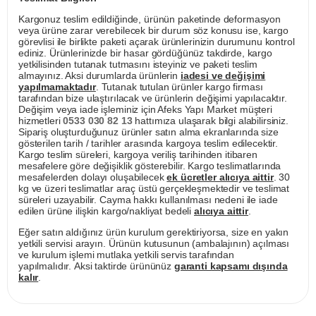
Kargonuz teslim edildiğinde, ürünün paketinde deformasyon
veya ürüne zarar verebilecek bir durum söz konusu ise, kargo
görevlisi ile birlikte paketi açarak ürünlerinizin durumunu kontrol
ediniz. Ürünlerinizde bir hasar gördüğünüz takdirde, kargo
yetkilisinden tutanak tutmasını isteyiniz ve paketi teslim
almayınız. Aksi durumlarda ürünlerin
iadesi ve değişimi
yapılmamaktadır
. Tutanak tutulan ürünler kargo firması
tarafından bize ulaştırılacak ve ürünlerin değişimi yapılacaktır.
Değişim veya iade işleminiz için Afeks Yapı Market müşteri
hizmetleri
0533 030 82 13
hattımıza ulaşarak bilgi alabilirsiniz.
Sipariş oluşturduğunuz ürünler satın alma ekranlarında size
gösterilen tarih / tarihler arasında kargoya teslim edilecektir.
Kargo teslim süreleri, kargoya veriliş tarihinden itibaren
mesafelere göre değişiklik gösterebilir. Kargo teslimatlarında
mesafelerden dolayı oluşabilecek
ek ücretler alıcıya aittir
. 30
kg ve üzeri teslimatlar araç üstü gerçekleşmektedir ve teslimat
süreleri uzayabilir. Cayma hakkı kullanılması nedeni ile iade
edilen ürüne ilişkin kargo/nakliyat bedeli
alıcıya aittir
.
Eğer satın aldığınız ürün kurulum gerektiriyorsa, size en yakın
yetkili servisi arayın. Ürünün kutusunun (ambalajının) açılması
ve kurulum işlemi mutlaka yetkili servis tarafından
yapılmalıdır. Aksi taktirde ürününüz
garanti kapsamı dışında
kalır
.