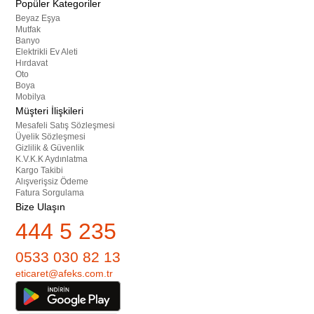
Popüler Kategoriler
Beyaz Eşya
Mutfak
Banyo
Elektrikli Ev Aleti
Hırdavat
Oto
Boya
Mobilya
Müşteri İlişkileri
Mesafeli Satış Sözleşmesi
Üyelik Sözleşmesi
Gizlilik & Güvenlik
K.V.K.K Aydınlatma
Kargo Takibi
Alışverişsiz Ödeme
Fatura Sorgulama
Bize Ulaşın
444 5 235
0533 030 82 13
eticaret@afeks.com.tr