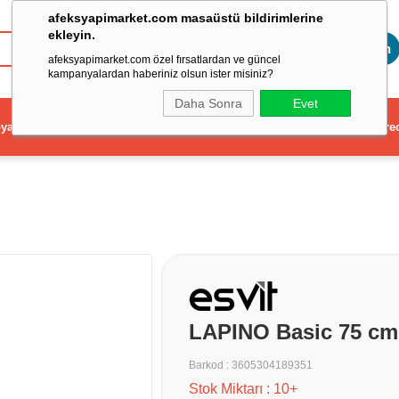
afeksyapimarket.com masaüstü bildirimlerine
ekleyin.
Toptan
afeksyapimarket.com özel fırsatlardan ve güncel
kampanyalardan haberiniz olsun ister misiniz?
Daha Sonra
Evet
ya
Elektrikli El Aleti
Aydınlatma ve Elektrik
Dekorasyon ve Ev Gere
LAPINO Basic 75 cm 
Barkod
:
3605304189351
Stok Miktarı
:
10+