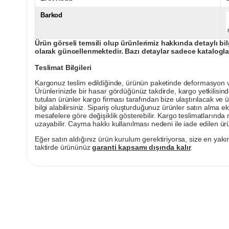
Barkod
Ürün görseli temsili olup ürünlerimiz hakkında detaylı bil
olarak güncellenmektedir. Bazı detaylar sadece kataloglar
Teslimat Bilgileri
Kargonuz teslim edildiğinde, ürünün paketinde deformasyon vey
Ürünlerinizde bir hasar gördüğünüz takdirde, kargo yetkilisind
tutulan ürünler kargo firması tarafından bize ulaştırılacak ve 
bilgi alabilirsiniz. Sipariş oluşturduğunuz ürünler satın alma ek
mesafelere göre değişiklik gösterebilir. Kargo teslimatlarınd
uzayabilir. Cayma hakkı kullanılması nedeni ile iade edilen ürü
Eğer satın aldığınız ürün kurulum gerektiriyorsa, size en yakın
taktirde ürününüz
garanti kapsamı dışında kalır
.