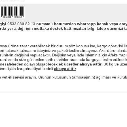
giyi
0533 030 82 13
numaralı hattımızdan whatsapp kanalı veya arayar
da yer aldığı için mutlaka destek hattımızdan bilgi talep etmenizi t
a ürüne zarar verebilecek bir durum söz konusu ise, kargo görevlisi ile b
en tutanak tutmasını isteyiniz ve paketi teslim almayınız. Aksi durumlard
ürünlerin değişimi yapılacaktır. Değişim veya iade işleminiz için Afeks Ya
ranlarında size gösterilen tarih / tarihler arasında kargoya teslim edilecekt
a mesafelerden dolayı oluşabilecek
ek ücretler alıcıya aittir
. 30 kg ve üzer
ne ilişkin kargo/nakliyat bedeli
alıcıya aittir
.
 yetkili servisi arayın. Ürünün kutusunun (ambalajının) açılması ve kurulu