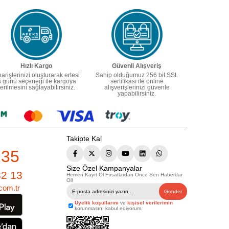
Hızlı Kargo
Güvenli Alışveriş
parişlerinizi oluşturarak ertesi
Sahip olduğumuz 256 bit SSL
ş günü seçeneği ile kargoya
sertifikası ile online
erilmesini sağlayabilirsiniz.
alışverişlerinizi güvenle
yapabilirsiniz.
Takipte Kal
235
Size Özel Kampanyalar
82 13
Hemen Kayıt Ol Fırsatlardan Önce Sen Haberdar
Ol!
com.tr
Gönder
Üyelik koşullarını
ve
kişisel verilerimin
korunmasını kabul ediyorum.