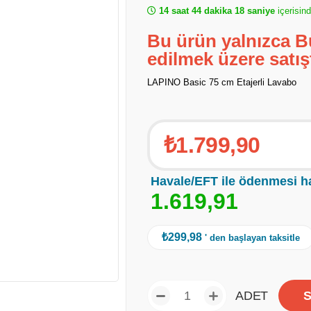
14 saat 44 dakika 17 saniye
içerisind
Bu ürün yalnızca B
edilmek üzere satış
LAPINO Basic 75 cm Etajerli Lavabo
₺1.799,90
Havale/EFT ile ödenmesi h
1
.
6
1
9
,
9
1
₺299,98
' den başlayan taksitle
ADET