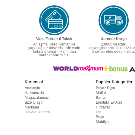
Vade Farksız 6 Taksit
Ücretsiz Kargo
Anlaşmalı kredi kartları ile
2.000₺ ve üzeri
yapacağınız alışverişlerde vade
alışverişlerinizde ücretsiz ka
farksız 6 taksit imkanından
avantajı elde edebilirsiniz.
yararlanabilirsiniz.
Kurumsal
Popüler Kategoriler
Anasayfa
Beyaz Eşya
Hakkımızda
Mutfak
Mağazalarımız
Banyo
Bize Ulaşın
Elektrikli Ev Aleti
Markalar
Hırdavat
Havale Bildirimi
Oto
Boya
Mobilya