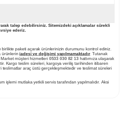
ak talep edebilirsiniz. Sitemizdeki açıklamalar sürekli
avsiye ederiz.
irlikte paketi açarak ürünlerinizin durumunu kontrol ediniz.
a ürünlerin
iadesi ve değişimi yapılmamaktadır
. Tutanak
pı Market müşteri hizmetleri
0533 030 82 13
hattımıza ulaşarak
ir. Kargo teslim süreleri, kargoya veriliş tarihinden itibaren
i teslimatlar araç üstü gerçekleşmektedir ve teslimat süreleri
m işlemi mutlaka yetkili servis tarafından yapılmalıdır. Aksi