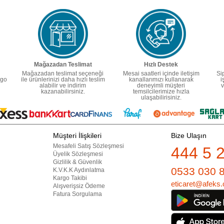
Mağazadan Teslimat
Hızlı Destek
Mağazadan teslimat seçeneği
Mesai saatleri içinde iletişim
Si
rgo
ile ürünlerinizi daha hızlı teslim
kanallarımızı kullanarak
i
alabilir ve indirim
deneyimli müşteri
v
kazanabilirsiniz.
temsilcilerimize hızla
ulaşabilirisiniz.
Müşteri İlişkileri
Bize Ulaşın
Mesafeli Satış Sözleşmesi
444 5 
Üyelik Sözleşmesi
Gizlilik & Güvenlik
0533 030 
K.V.K.K Aydınlatma
Kargo Takibi
eticaret@afeks.
Alışverişsiz Ödeme
Fatura Sorgulama