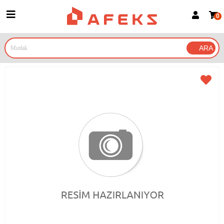
0
Üye Girişi
Üye Ol
Google İle Bağlan