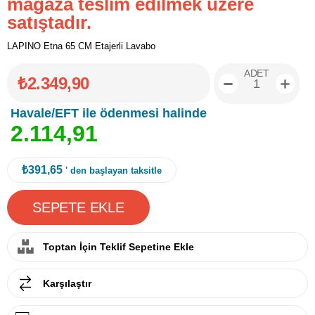
mağaza teslim edilmek üzere
satıştadır.
LAPINO Etna 65 CM Etajerli Lavabo
ADET
₺2.349,90
Havale/EFT ile ödenmesi halinde
2
.
1
1
4
,
9
1
₺391,65
' den başlayan taksitle
Toptan İçin Teklif Sepetine Ekle
Karşılaştır