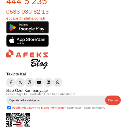
444 5 235
0533 030 82 13
eticaret@afeks.com.tr
Takipte Kal
Size Özel Kampanyalar
Hemen Kayıt Ol Fırsatlardan Önce Sen Haberdar Ol!
Gönder
Üyelik koşullarını
ve
kişisel verilerimin
korunmasını kabul ediyorum.