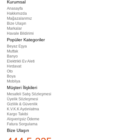
Kurumsal
Anasayfa
Hakkımızda
Mağazalarımız
Bize Ulaşın
Markalar
Havale Bildirimi
Popüler Kategoriler
Beyaz Eşya
Mutfak
Banyo
Elektrikli Ev Aleti
Hırdavat
Oto
Boya
Mobilya
Müşteri İlişkileri
Mesafeli Satış Sözleşmesi
Üyelik Sözleşmesi
Gizlilik & Güvenlik
K.V.K.K Aydınlatma
Kargo Takibi
Alışverişsiz Ödeme
Fatura Sorgulama
Bize Ulaşın