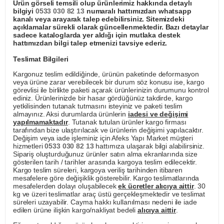
Ürün görseli temsili olup ürünlerimiz hakkında detaylı
bilgiyi
0533 030 82 13
numaralı hattımızdan whatsapp
kanalı veya arayarak talep edebilirsiniz. Sitemizdeki
açıklamalar sürekli olarak güncellenmektedir. Bazı detaylar
sadece kataloglarda yer aldığı için mutlaka destek
hattımızdan bilgi talep etmenizi tavsiye ederiz.
Teslimat Bilgileri
Kargonuz teslim edildiğinde, ürünün paketinde deformasyon
veya ürüne zarar verebilecek bir durum söz konusu ise, kargo
görevlisi ile birlikte paketi açarak ürünlerinizin durumunu kontrol
ediniz. Ürünlerinizde bir hasar gördüğünüz takdirde, kargo
yetkilisinden tutanak tutmasını isteyiniz ve paketi teslim
almayınız. Aksi durumlarda ürünlerin
iadesi ve değişimi
yapılmamaktadır
. Tutanak tutulan ürünler kargo firması
tarafından bize ulaştırılacak ve ürünlerin değişimi yapılacaktır.
Değişim veya iade işleminiz için Afeks Yapı Market müşteri
hizmetleri
0533 030 82 13
hattımıza ulaşarak bilgi alabilirsiniz.
Sipariş oluşturduğunuz ürünler satın alma ekranlarında size
gösterilen tarih / tarihler arasında kargoya teslim edilecektir.
Kargo teslim süreleri, kargoya veriliş tarihinden itibaren
mesafelere göre değişiklik gösterebilir. Kargo teslimatlarında
mesafelerden dolayı oluşabilecek
ek ücretler alıcıya aittir
. 30
kg ve üzeri teslimatlar araç üstü gerçekleşmektedir ve teslimat
süreleri uzayabilir. Cayma hakkı kullanılması nedeni ile iade
edilen ürüne ilişkin kargo/nakliyat bedeli
alıcıya aittir
.