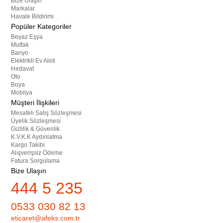
Bize Ulaşın
Markalar
Havale Bildirimi
Popüler Kategoriler
Beyaz Eşya
Mutfak
Banyo
Elektrikli Ev Aleti
Hırdavat
Oto
Boya
Mobilya
Müşteri İlişkileri
Mesafeli Satış Sözleşmesi
Üyelik Sözleşmesi
Gizlilik & Güvenlik
K.V.K.K Aydınlatma
Kargo Takibi
Alışverişsiz Ödeme
Fatura Sorgulama
Bize Ulaşın
444 5 235
0533 030 82 13
eticaret@afeks.com.tr