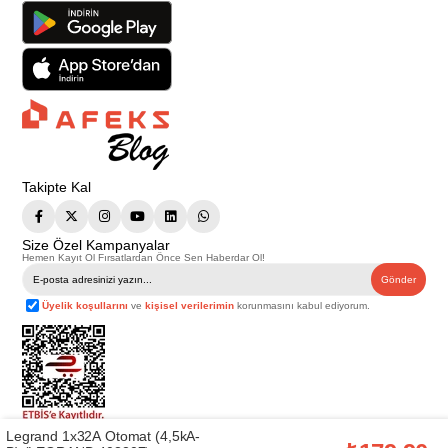
Takipte Kal
Size Özel Kampanyalar
Hemen Kayıt Ol Fırsatlardan Önce Sen Haberdar Ol!
Gönder
Üyelik koşullarını
ve
kişisel verilerimin
korunmasını kabul ediyorum.
Legrand 1x32A Otomat (4,5kA-
Telif Hakkı © 2026
Afeks Yapı Market
. Tüm hakları saklıdır.