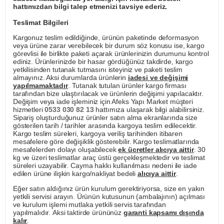
hattımızdan bilgi talep etmenizi tavsiye ederiz.
Teslimat Bilgileri
Kargonuz teslim edildiğinde, ürünün paketinde deformasyon
veya ürüne zarar verebilecek bir durum söz konusu ise, kargo
görevlisi ile birlikte paketi açarak ürünlerinizin durumunu kontrol
ediniz. Ürünlerinizde bir hasar gördüğünüz takdirde, kargo
yetkilisinden tutanak tutmasını isteyiniz ve paketi teslim
almayınız. Aksi durumlarda ürünlerin
iadesi ve değişimi
yapılmamaktadır
. Tutanak tutulan ürünler kargo firması
tarafından bize ulaştırılacak ve ürünlerin değişimi yapılacaktır.
Değişim veya iade işleminiz için Afeks Yapı Market müşteri
hizmetleri
0533 030 82 13
hattımıza ulaşarak bilgi alabilirsiniz.
Sipariş oluşturduğunuz ürünler satın alma ekranlarında size
gösterilen tarih / tarihler arasında kargoya teslim edilecektir.
Kargo teslim süreleri, kargoya veriliş tarihinden itibaren
mesafelere göre değişiklik gösterebilir. Kargo teslimatlarında
mesafelerden dolayı oluşabilecek
ek ücretler alıcıya aittir
. 30
kg ve üzeri teslimatlar araç üstü gerçekleşmektedir ve teslimat
süreleri uzayabilir. Cayma hakkı kullanılması nedeni ile iade
edilen ürüne ilişkin kargo/nakliyat bedeli
alıcıya aittir
.
Eğer satın aldığınız ürün kurulum gerektiriyorsa, size en yakın
yetkili servisi arayın. Ürünün kutusunun (ambalajının) açılması
ve kurulum işlemi mutlaka yetkili servis tarafından
yapılmalıdır. Aksi taktirde ürününüz
garanti kapsamı dışında
kalır
.