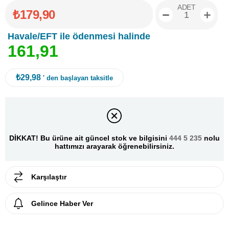
ADET
₺179,90
Havale/EFT ile ödenmesi halinde
1
6
1
,
9
1
₺29,98
' den başlayan taksitle
DİKKAT! Bu ürüne ait güncel stok ve bilgisini
444 5 235
nolu
hattımızı arayarak öğrenebilirsiniz.
Karşılaştır
Gelince Haber Ver