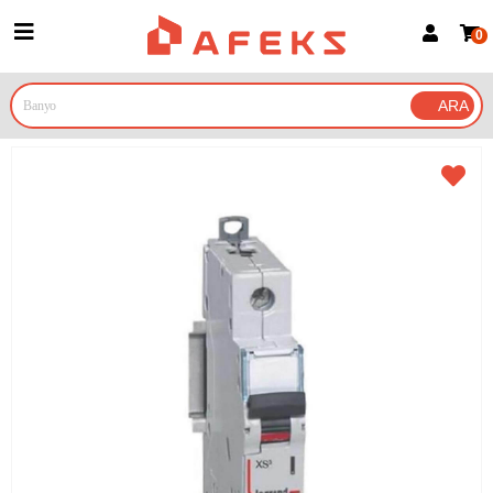
0
Üye Girişi
Üye Ol
Google İle Bağlan