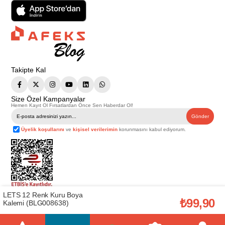
Takipte Kal
Size Özel Kampanyalar
Hemen Kayıt Ol Fırsatlardan Önce Sen Haberdar Ol!
Gönder
Üyelik koşullarını
ve
kişisel verilerimin
korunmasını kabul ediyorum.
LETS 12 Renk Kuru Boya
Telif Hakkı © 2026
Afeks Yapı Market
. Tüm hakları saklıdır.
₺99,90
Kalemi (BLG008638)
Bu web sitesindeki tüm ürünler ticari amaçlıdır. Web sitemizde yer alan
görsel ve yazılı içerikler firmamıza ait olup, firmamızın yazılı izni alınmadan
hiçbir yazılı/görsel içerik, logo, kopyalanamaz, kaynak gösterilemez ve
başka yerlerde kullanılamaz. İçeriklerin izin alınmadan kopyalanması ve