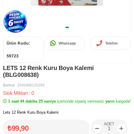
Ürün Kodu:
Whatsapp
Telefon
59723
LETS 12 Renk Kuru Boya Kalemi
(BLG008638)
Barkod
:
2042400120283
Stok Miktarı
:
0
1 saat 44 dakika 25 saniye
içerisinde sipariş verirseniz
yarın
kargoda!
Lets 12 Renk Kuru Boya Kalemi
ADET
₺99,90