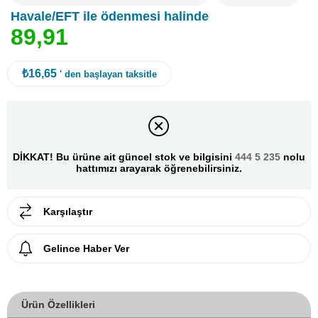
Havale/EFT ile ödenmesi halinde
8
9
,
9
1
₺16,65
' den başlayan taksitle
DİKKAT! Bu ürüne ait güncel stok ve bilgisini
444 5 235
nolu
hattımızı arayarak öğrenebilirsiniz.
Karşılaştır
Gelince Haber Ver
Ürün Özellikleri