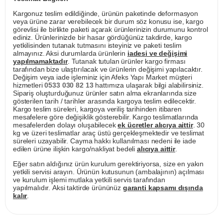
Kargonuz teslim edildiğinde, ürünün paketinde deformasyon
veya ürüne zarar verebilecek bir durum söz konusu ise, kargo
görevlisi ile birlikte paketi açarak ürünlerinizin durumunu kontrol
ediniz. Ürünlerinizde bir hasar gördüğünüz takdirde, kargo
yetkilisinden tutanak tutmasını isteyiniz ve paketi teslim
almayınız. Aksi durumlarda ürünlerin
iadesi ve değişimi
yapılmamaktadır
. Tutanak tutulan ürünler kargo firması
tarafından bize ulaştırılacak ve ürünlerin değişimi yapılacaktır.
Değişim veya iade işleminiz için Afeks Yapı Market müşteri
hizmetleri
0533 030 82 13
hattımıza ulaşarak bilgi alabilirsiniz.
Sipariş oluşturduğunuz ürünler satın alma ekranlarında size
gösterilen tarih / tarihler arasında kargoya teslim edilecektir.
Kargo teslim süreleri, kargoya veriliş tarihinden itibaren
mesafelere göre değişiklik gösterebilir. Kargo teslimatlarında
mesafelerden dolayı oluşabilecek
ek ücretler alıcıya aittir
. 30
kg ve üzeri teslimatlar araç üstü gerçekleşmektedir ve teslimat
süreleri uzayabilir. Cayma hakkı kullanılması nedeni ile iade
edilen ürüne ilişkin kargo/nakliyat bedeli
alıcıya aittir
.
Eğer satın aldığınız ürün kurulum gerektiriyorsa, size en yakın
yetkili servisi arayın. Ürünün kutusunun (ambalajının) açılması
ve kurulum işlemi mutlaka yetkili servis tarafından
yapılmalıdır. Aksi taktirde ürününüz
garanti kapsamı dışında
kalır
.