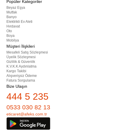
Popüler Kategoriler
Beyaz Eşya
Mutfak
Banyo
Elektrikli Ev Aleti
Hırdavat
Oto
Boya
Mobilya
Müşteri İlişkileri
Mesafeli Satış Sözleşmesi
Üyelik Sözleşmesi
Gizlilik & Güvenlik
K.V.K.K Aydınlatma
Kargo Takibi
Alışverişsiz Ödeme
Fatura Sorgulama
Bize Ulaşın
444 5 235
0533 030 82 13
eticaret@afeks.com.tr