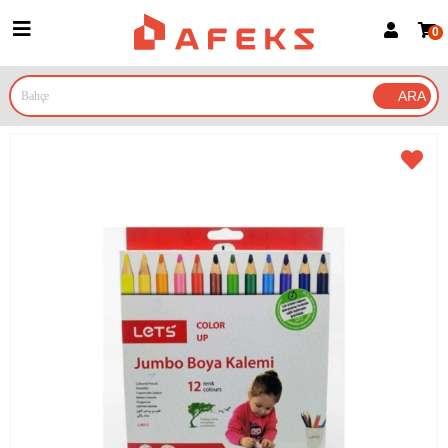
0
Üye Girişi
Üye Ol
Google İle Bağlan