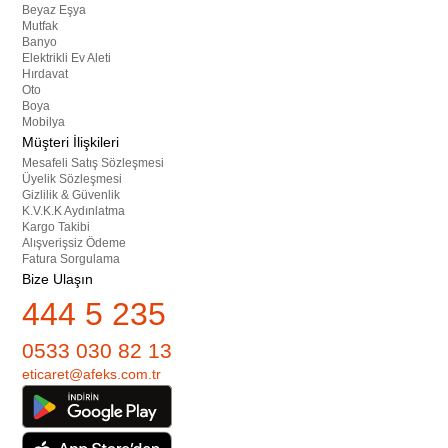
Beyaz Eşya
Mutfak
Banyo
Elektrikli Ev Aleti
Hırdavat
Oto
Boya
Mobilya
Müşteri İlişkileri
Mesafeli Satış Sözleşmesi
Üyelik Sözleşmesi
Gizlilik & Güvenlik
K.V.K.K Aydınlatma
Kargo Takibi
Alışverişsiz Ödeme
Fatura Sorgulama
Bize Ulaşın
444 5 235
0533 030 82 13
eticaret@afeks.com.tr