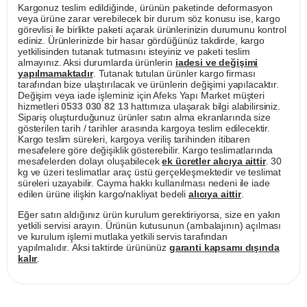
Kargonuz teslim edildiğinde, ürünün paketinde deformasyon
veya ürüne zarar verebilecek bir durum söz konusu ise, kargo
görevlisi ile birlikte paketi açarak ürünlerinizin durumunu kontrol
ediniz. Ürünlerinizde bir hasar gördüğünüz takdirde, kargo
yetkilisinden tutanak tutmasını isteyiniz ve paketi teslim
almayınız. Aksi durumlarda ürünlerin
iadesi ve değişimi
yapılmamaktadır
. Tutanak tutulan ürünler kargo firması
tarafından bize ulaştırılacak ve ürünlerin değişimi yapılacaktır.
Değişim veya iade işleminiz için Afeks Yapı Market müşteri
hizmetleri
0533 030 82 13
hattımıza ulaşarak bilgi alabilirsiniz.
Sipariş oluşturduğunuz ürünler satın alma ekranlarında size
gösterilen tarih / tarihler arasında kargoya teslim edilecektir.
Kargo teslim süreleri, kargoya veriliş tarihinden itibaren
mesafelere göre değişiklik gösterebilir. Kargo teslimatlarında
mesafelerden dolayı oluşabilecek
ek ücretler alıcıya aittir
. 30
kg ve üzeri teslimatlar araç üstü gerçekleşmektedir ve teslimat
süreleri uzayabilir. Cayma hakkı kullanılması nedeni ile iade
edilen ürüne ilişkin kargo/nakliyat bedeli
alıcıya aittir
.
Eğer satın aldığınız ürün kurulum gerektiriyorsa, size en yakın
yetkili servisi arayın. Ürünün kutusunun (ambalajının) açılması
ve kurulum işlemi mutlaka yetkili servis tarafından
yapılmalıdır. Aksi taktirde ürününüz
garanti kapsamı dışında
kalır
.