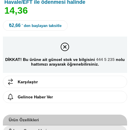
Havale/EFT ile ödenmesi halinde
1
4
,
3
6
₺2,66
' den başlayan taksitle
DİKKAT! Bu ürüne ait güncel stok ve bilgisini
444 5 235
nolu
hattımızı arayarak öğrenebilirsiniz.
Karşılaştır
Gelince Haber Ver
Ürün Özellikleri