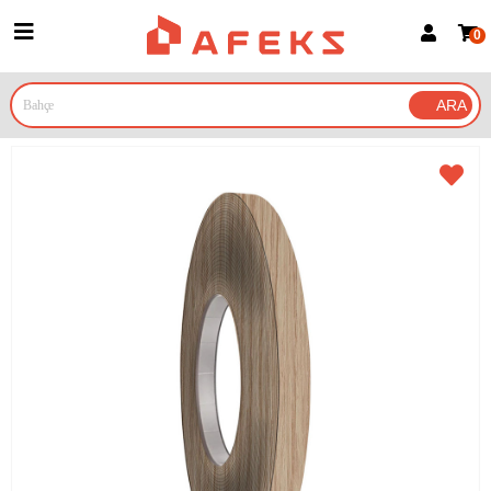
0
Üye Girişi
Üye Ol
Google İle Bağlan