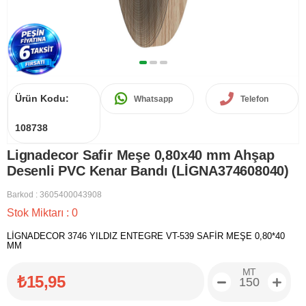
Ürün Kodu:
Whatsapp
Telefon
108738
Lignadecor Safir Meşe 0,80x40 mm Ahşap
Desenli PVC Kenar Bandı (LİGNA374608040)
Barkod
:
3605400043908
Stok Miktarı
:
0
LİGNADECOR 3746 YILDIZ ENTEGRE VT-539 SAFİR MEŞE 0,80*40
MM
MT
₺15,95