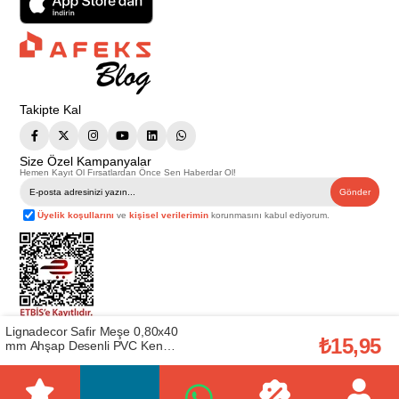
Takipte Kal
Size Özel Kampanyalar
Hemen Kayıt Ol Fırsatlardan Önce Sen Haberdar Ol!
Gönder
Üyelik koşullarını
ve
kişisel verilerimin
korunmasını kabul ediyorum.
Lignadecor Safir Meşe 0,80x40
Telif Hakkı © 2026
Afeks Yapı Market
. Tüm hakları saklıdır.
₺15,95
mm Ahşap Desenli PVC Kenar
Bu web sitesindeki tüm ürünler ticari amaçlıdır. Web sitemizde yer alan
Bandı (LİGNA374608040)
görsel ve yazılı içerikler firmamıza ait olup, firmamızın yazılı izni alınmadan
hiçbir yazılı/görsel içerik, logo, kopyalanamaz, kaynak gösterilemez ve
başka yerlerde kullanılamaz. İçeriklerin izin alınmadan kopyalanması ve
kullanılması 5846 sayılı Fikir ve Sanat Eserleri Yasasına göre suçtur.