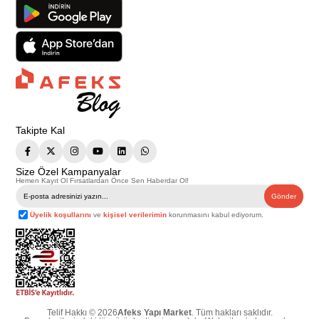
Takipte Kal
Size Özel Kampanyalar
Hemen Kayıt Ol Fırsatlardan Önce Sen Haberdar Ol!
Gönder
Üyelik koşullarını
ve
kişisel verilerimin
korunmasını kabul ediyorum.
Telif Hakkı © 2026
Afeks Yapı Market
. Tüm hakları saklıdır.