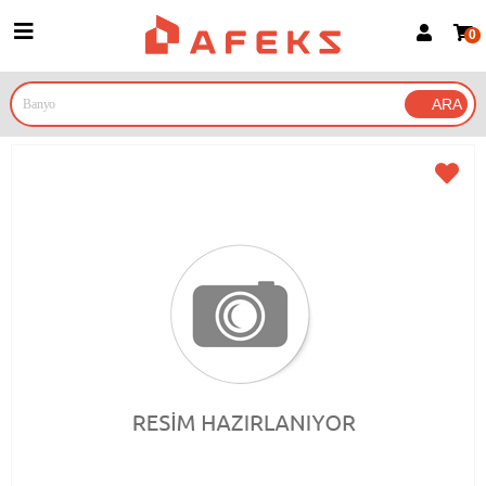
0
Üye Girişi
Üye Ol
Google İle Bağlan