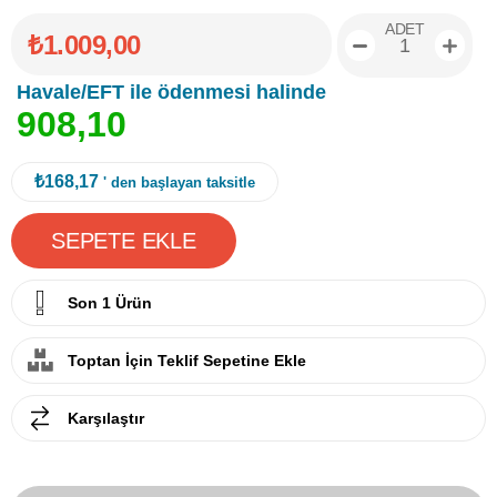
ADET
₺1.009,00
Havale/EFT ile ödenmesi halinde
9
0
8
,
1
0
₺168,17
' den başlayan taksitle
Son 1 Ürün
Toptan İçin Teklif Sepetine Ekle
Karşılaştır