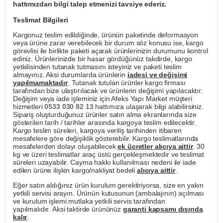
hattımızdan bilgi talep etmenizi tavsiye ederiz.
Teslimat Bilgileri
Kargonuz teslim edildiğinde, ürünün paketinde deformasyon
veya ürüne zarar verebilecek bir durum söz konusu ise, kargo
görevlisi ile birlikte paketi açarak ürünlerinizin durumunu kontrol
ediniz. Ürünlerinizde bir hasar gördüğünüz takdirde, kargo
yetkilisinden tutanak tutmasını isteyiniz ve paketi teslim
almayınız. Aksi durumlarda ürünlerin
iadesi ve değişimi
yapılmamaktadır
. Tutanak tutulan ürünler kargo firması
tarafından bize ulaştırılacak ve ürünlerin değişimi yapılacaktır.
Değişim veya iade işleminiz için Afeks Yapı Market müşteri
hizmetleri
0533 030 82 13
hattımıza ulaşarak bilgi alabilirsiniz.
Sipariş oluşturduğunuz ürünler satın alma ekranlarında size
gösterilen tarih / tarihler arasında kargoya teslim edilecektir.
Kargo teslim süreleri, kargoya veriliş tarihinden itibaren
mesafelere göre değişiklik gösterebilir. Kargo teslimatlarında
mesafelerden dolayı oluşabilecek
ek ücretler alıcıya aittir
. 30
kg ve üzeri teslimatlar araç üstü gerçekleşmektedir ve teslimat
süreleri uzayabilir. Cayma hakkı kullanılması nedeni ile iade
edilen ürüne ilişkin kargo/nakliyat bedeli
alıcıya aittir
.
Eğer satın aldığınız ürün kurulum gerektiriyorsa, size en yakın
yetkili servisi arayın. Ürünün kutusunun (ambalajının) açılması
ve kurulum işlemi mutlaka yetkili servis tarafından
yapılmalıdır. Aksi taktirde ürününüz
garanti kapsamı dışında
kalır
.