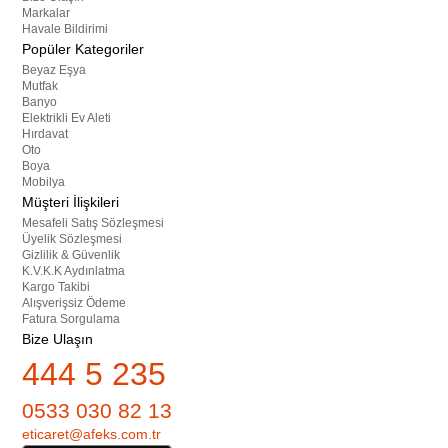
Markalar
Havale Bildirimi
Popüler Kategoriler
Beyaz Eşya
Mutfak
Banyo
Elektrikli Ev Aleti
Hırdavat
Oto
Boya
Mobilya
Müşteri İlişkileri
Mesafeli Satış Sözleşmesi
Üyelik Sözleşmesi
Gizlilik & Güvenlik
K.V.K.K Aydınlatma
Kargo Takibi
Alışverişsiz Ödeme
Fatura Sorgulama
Bize Ulaşın
444 5 235
0533 030 82 13
eticaret@afeks.com.tr