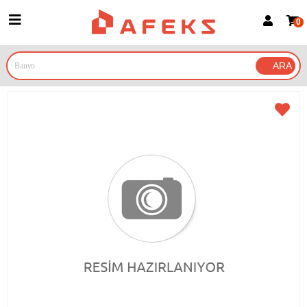
0
Üye Girişi
Üye Ol
Google İle Bağlan