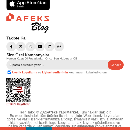
Takipte Kal
Size Özel Kampanyalar
Hemen Kayıt Ol Fırsatlardan Önce Sen Haberdar Ol!
Gönder
Üyelik koşullarını
ve
kişisel verilerimin
korunmasını kabul ediyorum.
Telif Hakkı © 2026
Afeks Yapı Market
. Tüm hakları saklıdır.
Bu web sitesindeki tüm ürünler ticari amaçlıdır. Web sitemizde yer alan
görsel ve yazılı içerikler firmamıza ait olup, firmamızın yazılı izni alınmadan
hiçbir yazılı/görsel içerik, logo, kopyalanamaz, kaynak gösterilemez ve
başka yerlerde kullanılamaz. İçeriklerin izin alınmadan kopyalanması ve
kullanılması 5846 sayılı Fikir ve Sanat Eserleri Yasasına göre suçtur.