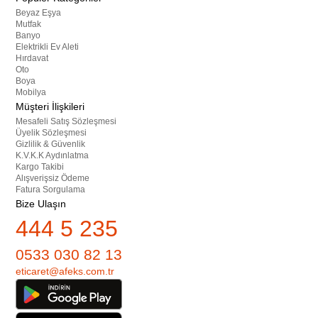
Beyaz Eşya
Mutfak
Banyo
Elektrikli Ev Aleti
Hırdavat
Oto
Boya
Mobilya
Müşteri İlişkileri
Mesafeli Satış Sözleşmesi
Üyelik Sözleşmesi
Gizlilik & Güvenlik
K.V.K.K Aydınlatma
Kargo Takibi
Alışverişsiz Ödeme
Fatura Sorgulama
Bize Ulaşın
444 5 235
0533 030 82 13
eticaret@afeks.com.tr