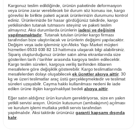
Kargonuz teslim edildiğinde, ürünün paketinde deformasyon
veya ürüne zarar verebilecek bir durum söz konusu ise, kargo
görevlisi ile birlikte paketi açarak ürünlerinizin durumunu kontrol
ediniz. Ürünlerinizde bir hasar gördüğünüz takdirde, kargo
yetkilisinden tutanak tutmasını isteyiniz ve paketi teslim
almayınız. Aksi durumlarda ürünlerin
iadesi ve değişimi
yapılmamaktadır
. Tutanak tutulan ürünler kargo firması
tarafından bize ulaştırılacak ve ürünlerin değişimi yapılacaktır.
Değişim veya iade işleminiz için Afeks Yapı Market müşteri
hizmetleri
0533 030 82 13
hattımıza ulaşarak bilgi alabilirsiniz.
Sipariş oluşturduğunuz ürünler satın alma ekranlarında size
gösterilen tarih / tarihler arasında kargoya teslim edilecektir.
Kargo teslim süreleri, kargoya veriliş tarihinden itibaren
mesafelere göre değişiklik gösterebilir. Kargo teslimatlarında
mesafelerden dolayı oluşabilecek
ek ücretler alıcıya aittir
. 30
kg ve üzeri teslimatlar araç üstü gerçekleşmektedir ve teslimat
süreleri uzayabilir. Cayma hakkı kullanılması nedeni ile iade
edilen ürüne ilişkin kargo/nakliyat bedeli
alıcıya aittir
.
Eğer satın aldığınız ürün kurulum gerektiriyorsa, size en yakın
yetkili servisi arayın. Ürünün kutusunun (ambalajının) açılması
ve kurulum işlemi mutlaka yetkili servis tarafından
yapılmalıdır. Aksi taktirde ürününüz
garanti kapsamı dışında
kalır
.