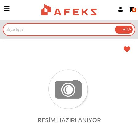
0
Üye Girişi
Üye Ol
Google İle Bağlan