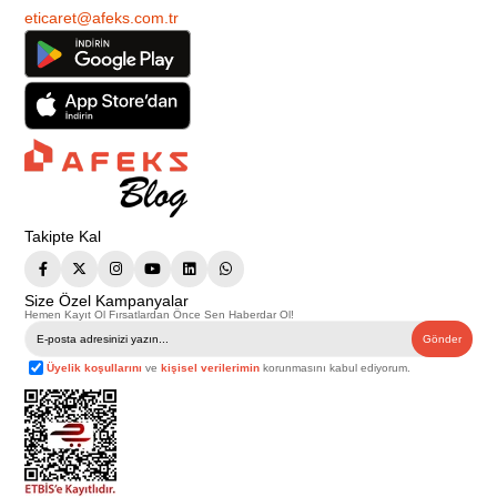
eticaret@afeks.com.tr
Takipte Kal
Size Özel Kampanyalar
Hemen Kayıt Ol Fırsatlardan Önce Sen Haberdar Ol!
Gönder
Üyelik koşullarını
ve
kişisel verilerimin
korunmasını kabul ediyorum.