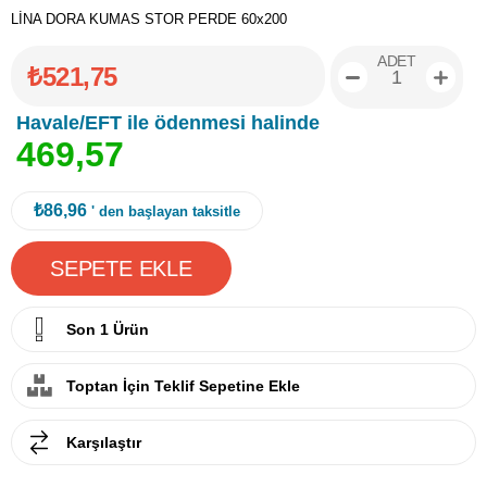
LİNA DORA KUMAS STOR PERDE 60x200
ADET
₺521,75
Havale/EFT ile ödenmesi halinde
4
6
9
,
5
7
₺86,96
' den başlayan taksitle
Son 1 Ürün
Toptan İçin Teklif Sepetine Ekle
Karşılaştır