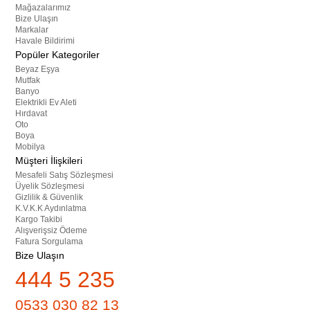
Mağazalarımız
Bize Ulaşın
Markalar
Havale Bildirimi
Popüler Kategoriler
Beyaz Eşya
Mutfak
Banyo
Elektrikli Ev Aleti
Hırdavat
Oto
Boya
Mobilya
Müşteri İlişkileri
Mesafeli Satış Sözleşmesi
Üyelik Sözleşmesi
Gizlilik & Güvenlik
K.V.K.K Aydınlatma
Kargo Takibi
Alışverişsiz Ödeme
Fatura Sorgulama
Bize Ulaşın
444 5 235
0533 030 82 13