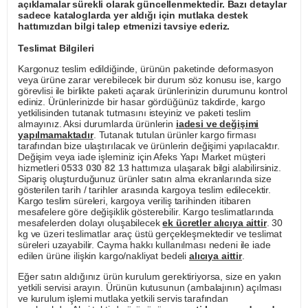
açıklamalar sürekli olarak güncellenmektedir. Bazı detaylar
sadece kataloglarda yer aldığı için mutlaka destek
hattımızdan bilgi talep etmenizi tavsiye ederiz.
Teslimat Bilgileri
Kargonuz teslim edildiğinde, ürünün paketinde deformasyon
veya ürüne zarar verebilecek bir durum söz konusu ise, kargo
görevlisi ile birlikte paketi açarak ürünlerinizin durumunu kontrol
ediniz. Ürünlerinizde bir hasar gördüğünüz takdirde, kargo
yetkilisinden tutanak tutmasını isteyiniz ve paketi teslim
almayınız. Aksi durumlarda ürünlerin
iadesi ve değişimi
yapılmamaktadır
. Tutanak tutulan ürünler kargo firması
tarafından bize ulaştırılacak ve ürünlerin değişimi yapılacaktır.
Değişim veya iade işleminiz için Afeks Yapı Market müşteri
hizmetleri
0533 030 82 13
hattımıza ulaşarak bilgi alabilirsiniz.
Sipariş oluşturduğunuz ürünler satın alma ekranlarında size
gösterilen tarih / tarihler arasında kargoya teslim edilecektir.
Kargo teslim süreleri, kargoya veriliş tarihinden itibaren
mesafelere göre değişiklik gösterebilir. Kargo teslimatlarında
mesafelerden dolayı oluşabilecek
ek ücretler alıcıya aittir
. 30
kg ve üzeri teslimatlar araç üstü gerçekleşmektedir ve teslimat
süreleri uzayabilir. Cayma hakkı kullanılması nedeni ile iade
edilen ürüne ilişkin kargo/nakliyat bedeli
alıcıya aittir
.
Eğer satın aldığınız ürün kurulum gerektiriyorsa, size en yakın
yetkili servisi arayın. Ürünün kutusunun (ambalajının) açılması
ve kurulum işlemi mutlaka yetkili servis tarafından