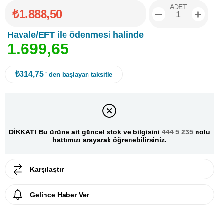
ADET
₺1.888,50
Havale/EFT ile ödenmesi halinde
1
.
6
9
9
,
6
5
₺314,75
' den başlayan taksitle
DİKKAT! Bu ürüne ait güncel stok ve bilgisini
444 5 235
nolu
hattımızı arayarak öğrenebilirsiniz.
Karşılaştır
Gelince Haber Ver