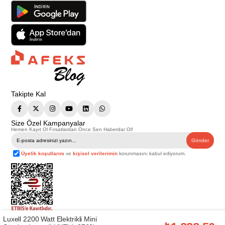
Takipte Kal
Size Özel Kampanyalar
Hemen Kayıt Ol Fırsatlardan Önce Sen Haberdar Ol!
Gönder
Üyelik koşullarını
ve
kişisel verilerimin
korunmasını kabul ediyorum.
Luxell 2200 Watt Elektrikli Mini
Telif Hakkı © 2026
Afeks Yapı Market
. Tüm hakları saklıdır.