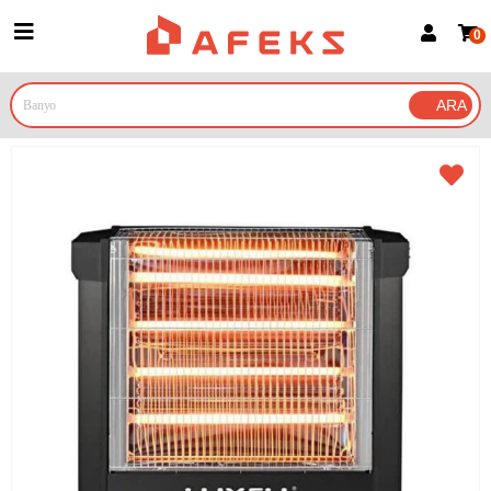
0
Üye Girişi
Üye Ol
Google İle Bağlan