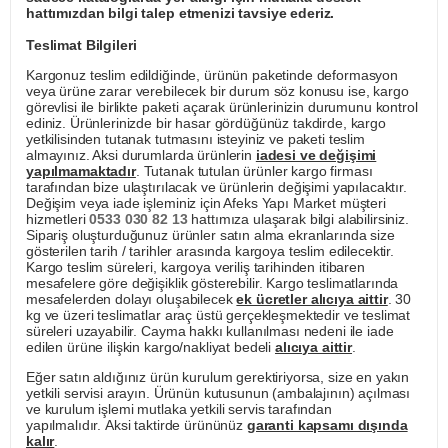
hattımızdan bilgi talep etmenizi tavsiye ederiz.
Teslimat Bilgileri
Kargonuz teslim edildiğinde, ürünün paketinde deformasyon
veya ürüne zarar verebilecek bir durum söz konusu ise, kargo
görevlisi ile birlikte paketi açarak ürünlerinizin durumunu kontrol
ediniz. Ürünlerinizde bir hasar gördüğünüz takdirde, kargo
yetkilisinden tutanak tutmasını isteyiniz ve paketi teslim
almayınız. Aksi durumlarda ürünlerin
iadesi ve değişimi
yapılmamaktadır
. Tutanak tutulan ürünler kargo firması
tarafından bize ulaştırılacak ve ürünlerin değişimi yapılacaktır.
Değişim veya iade işleminiz için Afeks Yapı Market müşteri
hizmetleri
0533 030 82 13
hattımıza ulaşarak bilgi alabilirsiniz.
Sipariş oluşturduğunuz ürünler satın alma ekranlarında size
gösterilen tarih / tarihler arasında kargoya teslim edilecektir.
Kargo teslim süreleri, kargoya veriliş tarihinden itibaren
mesafelere göre değişiklik gösterebilir. Kargo teslimatlarında
mesafelerden dolayı oluşabilecek
ek ücretler alıcıya aittir
. 30
kg ve üzeri teslimatlar araç üstü gerçekleşmektedir ve teslimat
süreleri uzayabilir. Cayma hakkı kullanılması nedeni ile iade
edilen ürüne ilişkin kargo/nakliyat bedeli
alıcıya aittir
.
Eğer satın aldığınız ürün kurulum gerektiriyorsa, size en yakın
yetkili servisi arayın. Ürünün kutusunun (ambalajının) açılması
ve kurulum işlemi mutlaka yetkili servis tarafından
yapılmalıdır. Aksi taktirde ürününüz
garanti kapsamı dışında
kalır
.