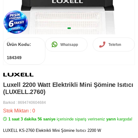
Ürün Kodu:
Whatsapp
Telefon
184349
Luxell 2200 Watt Elektrikli Mini Şömine Isıtıcı
(LUXELL.2760)
Barkod
:
8694740604684
Stok Miktarı
:
0
1 saat 3 dakika 56 saniye
içerisinde sipariş verirseniz
yarın
kargoda!
LUXELL KS-2760 Elektrikli Mini Şömine Isıtıcı 2200 W