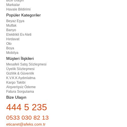
Bize Ulaşın
Markalar
Havale Bildirimi
Popüler Kategoriler
Beyaz Eşya
Mutfak
Banyo
Elektrikli Ev Aleti
Hırdavat
Oto
Boya
Mobilya
Müşteri İlişkileri
Mesafeli Satış Sözleşmesi
Üyelik Sözleşmesi
Gizlilik & Güvenlik
K.V.K.K Aydınlatma
Kargo Takibi
Alışverişsiz Ödeme
Fatura Sorgulama
Bize Ulaşın
444 5 235
0533 030 82 13
eticaret@afeks.com.tr