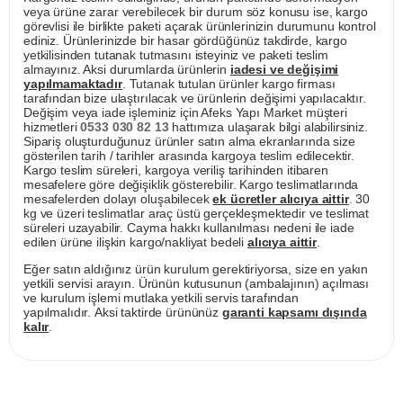
veya ürüne zarar verebilecek bir durum söz konusu ise, kargo
görevlisi ile birlikte paketi açarak ürünlerinizin durumunu kontrol
ediniz. Ürünlerinizde bir hasar gördüğünüz takdirde, kargo
yetkilisinden tutanak tutmasını isteyiniz ve paketi teslim
almayınız. Aksi durumlarda ürünlerin
iadesi ve değişimi
yapılmamaktadır
. Tutanak tutulan ürünler kargo firması
tarafından bize ulaştırılacak ve ürünlerin değişimi yapılacaktır.
Değişim veya iade işleminiz için Afeks Yapı Market müşteri
hizmetleri
0533 030 82 13
hattımıza ulaşarak bilgi alabilirsiniz.
Sipariş oluşturduğunuz ürünler satın alma ekranlarında size
gösterilen tarih / tarihler arasında kargoya teslim edilecektir.
Kargo teslim süreleri, kargoya veriliş tarihinden itibaren
mesafelere göre değişiklik gösterebilir. Kargo teslimatlarında
mesafelerden dolayı oluşabilecek
ek ücretler alıcıya aittir
. 30
kg ve üzeri teslimatlar araç üstü gerçekleşmektedir ve teslimat
süreleri uzayabilir. Cayma hakkı kullanılması nedeni ile iade
edilen ürüne ilişkin kargo/nakliyat bedeli
alıcıya aittir
.
Eğer satın aldığınız ürün kurulum gerektiriyorsa, size en yakın
yetkili servisi arayın. Ürünün kutusunun (ambalajının) açılması
ve kurulum işlemi mutlaka yetkili servis tarafından
yapılmalıdır. Aksi taktirde ürününüz
garanti kapsamı dışında
kalır
.