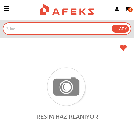
0
Üye Girişi
Üye Ol
Google İle Bağlan