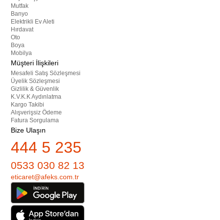
Mutfak
Banyo
Elektrikli Ev Aleti
Hırdavat
Oto
Boya
Mobilya
Müşteri İlişkileri
Mesafeli Satış Sözleşmesi
Üyelik Sözleşmesi
Gizlilik & Güvenlik
K.V.K.K Aydınlatma
Kargo Takibi
Alışverişsiz Ödeme
Fatura Sorgulama
Bize Ulaşın
444 5 235
0533 030 82 13
eticaret@afeks.com.tr