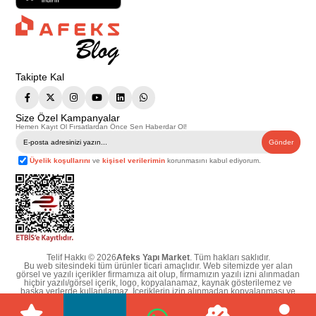
Takipte Kal
Size Özel Kampanyalar
Hemen Kayıt Ol Fırsatlardan Önce Sen Haberdar Ol!
Gönder
Üyelik koşullarını
ve
kişisel verilerimin
korunmasını kabul ediyorum.
Telif Hakkı © 2026
Afeks Yapı Market
. Tüm hakları saklıdır.
Bu web sitesindeki tüm ürünler ticari amaçlıdır. Web sitemizde yer alan
görsel ve yazılı içerikler firmamıza ait olup, firmamızın yazılı izni alınmadan
hiçbir yazılı/görsel içerik, logo, kopyalanamaz, kaynak gösterilemez ve
başka yerlerde kullanılamaz. İçeriklerin izin alınmadan kopyalanması ve
kullanılması 5846 sayılı Fikir ve Sanat Eserleri Yasasına göre suçtur.