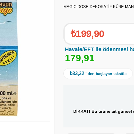
MAGİC DOSE DEKORATİF KÜRE MAN
₺199,90
Havale/EFT ile ödenmesi h
1
7
9
,
9
1
₺33,32
' den başlayan taksitle
DİKKAT! Bu ürüne ait güncel s