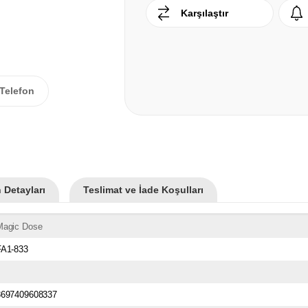
Karşılaştır
Telefon
 Detayları
Teslimat ve İade Koşulları
Magic Dose
FA1-833
8697409608337