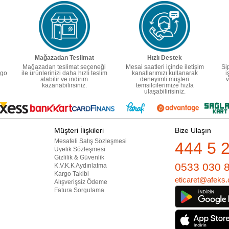
Mağazadan Teslimat
Hızlı Destek
Mağazadan teslimat seçeneği
Mesai saatleri içinde iletişim
Si
rgo
ile ürünlerinizi daha hızlı teslim
kanallarımızı kullanarak
i
alabilir ve indirim
deneyimli müşteri
v
kazanabilirsiniz.
temsilcilerimize hızla
ulaşabilirisiniz.
Müşteri İlişkileri
Bize Ulaşın
Mesafeli Satış Sözleşmesi
444 5 
Üyelik Sözleşmesi
Gizlilik & Güvenlik
0533 030 
K.V.K.K Aydınlatma
Kargo Takibi
eticaret@afeks.
Alışverişsiz Ödeme
Fatura Sorgulama