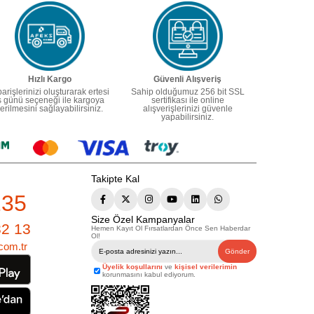
Hızlı Kargo
Güvenli Alışveriş
parişlerinizi oluşturarak ertesi
Sahip olduğumuz 256 bit SSL
ş günü seçeneği ile kargoya
sertifikası ile online
erilmesini sağlayabilirsiniz.
alışverişlerinizi güvenle
yapabilirsiniz.
Takipte Kal
235
Size Özel Kampanyalar
82 13
Hemen Kayıt Ol Fırsatlardan Önce Sen Haberdar
Ol!
com.tr
Gönder
Üyelik koşullarını
ve
kişisel verilerimin
korunmasını kabul ediyorum.