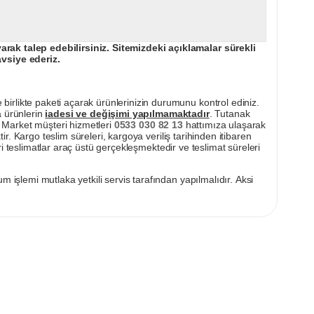
ak talep edebilirsiniz. Sitemizdeki açıklamalar sürekli
avsiye ederiz.
irlikte paketi açarak ürünlerinizin durumunu kontrol ediniz.
a ürünlerin
iadesi ve değişimi yapılmamaktadır
. Tutanak
pı Market müşteri hizmetleri
0533 030 82 13
hattımıza ulaşarak
ir. Kargo teslim süreleri, kargoya veriliş tarihinden itibaren
i teslimatlar araç üstü gerçekleşmektedir ve teslimat süreleri
m işlemi mutlaka yetkili servis tarafından yapılmalıdır. Aksi