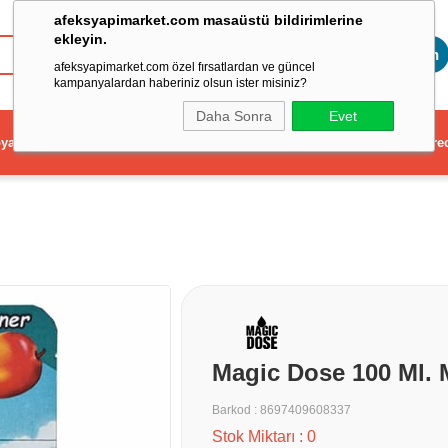
afeksyapimarket.com masaüstü bildirimlerine
ekleyin.
Toptan
afeksyapimarket.com özel fırsatlardan ve güncel
kampanyalardan haberiniz olsun ister misiniz?
Daha Sonra
Evet
ya
Elektrikli El Aleti
Aydınlatma ve Elektrik
Dekorasyon ve Ev Gere
Magic Dose 100 Ml. 
Barkod
:
8697409608337
Stok Miktarı
:
0