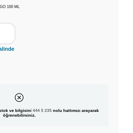
GO 100 ML
alinde
tok ve bilgisini
444 5 235
nolu hattımızı arayarak
öğrenebilirsiniz.