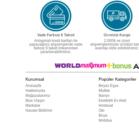
Vade Farksız 6 Taksit
Ücretsiz Kargo
Anlaşmalı kredi kartları ile
2.000₺ ve üzeri
yapacağınız alışverişlerde vade
alışverişlerinizde ücretsiz ka
farksız 6 taksit imkanından
avantajı elde edebilirsiniz.
yararlanabilirsiniz.
Kurumsal
Popüler Kategoriler
Anasayfa
Beyaz Eşya
Hakkımızda
Mutfak
Mağazalarımız
Banyo
Bize Ulaşın
Elektrikli Ev Aleti
Markalar
Hırdavat
Havale Bildirimi
Oto
Boya
Mobilya