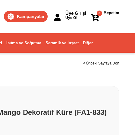
Üye Girişi
Sepetim
0
Kampanyalar
Üye Ol
ci
Isıtma ve Soğutma
Seramik ve İnşaat
Diğer
< Önceki Sayfaya Dön
Mango Dekoratif Küre (FA1-833)