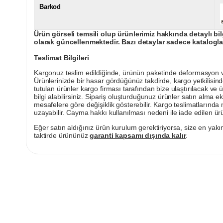
Barkod
Ürün görseli temsili olup ürünlerimiz hakkında detaylı bil
olarak güncellenmektedir. Bazı detaylar sadece kataloglar
Teslimat Bilgileri
Kargonuz teslim edildiğinde, ürünün paketinde deformasyon vey
Ürünlerinizde bir hasar gördüğünüz takdirde, kargo yetkilisind
tutulan ürünler kargo firması tarafından bize ulaştırılacak ve 
bilgi alabilirsiniz. Sipariş oluşturduğunuz ürünler satın alma ek
mesafelere göre değişiklik gösterebilir. Kargo teslimatlarınd
uzayabilir. Cayma hakkı kullanılması nedeni ile iade edilen ürü
Eğer satın aldığınız ürün kurulum gerektiriyorsa, size en yakın
taktirde ürününüz
garanti kapsamı dışında kalır
.