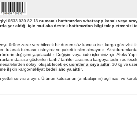
giyi
0533 030 82 13
numaralı hattımızdan whatsapp kanalı veya arayar
da yer aldığı için mutlaka destek hattımızdan bilgi talep etmenizi t
a ürüne zarar verebilecek bir durum söz konusu ise, kargo görevlisi ile b
en tutanak tutmasını isteyiniz ve paketi teslim almayınız. Aksi durumlard
ürünlerin değişimi yapılacaktır. Değişim veya iade işleminiz için Afeks Ya
ranlarında size gösterilen tarih / tarihler arasında kargoya teslim edilecekt
a mesafelerden dolayı oluşabilecek
ek ücretler alıcıya aittir
. 30 kg ve üzer
ne ilişkin kargo/nakliyat bedeli
alıcıya aittir
.
 yetkili servisi arayın. Ürünün kutusunun (ambalajının) açılması ve kurulu