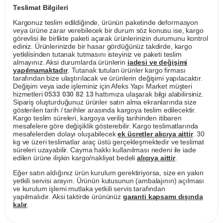
Teslimat Bilgileri
Kargonuz teslim edildiğinde, ürünün paketinde deformasyon
veya ürüne zarar verebilecek bir durum söz konusu ise, kargo
görevlisi ile birlikte paketi açarak ürünlerinizin durumunu kontrol
ediniz. Ürünlerinizde bir hasar gördüğünüz takdirde, kargo
yetkilisinden tutanak tutmasını isteyiniz ve paketi teslim
almayınız. Aksi durumlarda ürünlerin
iadesi ve değişimi
yapılmamaktadır
. Tutanak tutulan ürünler kargo firması
tarafından bize ulaştırılacak ve ürünlerin değişimi yapılacaktır.
Değişim veya iade işleminiz için Afeks Yapı Market müşteri
hizmetleri
0533 030 82 13
hattımıza ulaşarak bilgi alabilirsiniz.
Sipariş oluşturduğunuz ürünler satın alma ekranlarında size
gösterilen tarih / tarihler arasında kargoya teslim edilecektir.
Kargo teslim süreleri, kargoya veriliş tarihinden itibaren
mesafelere göre değişiklik gösterebilir. Kargo teslimatlarında
mesafelerden dolayı oluşabilecek
ek ücretler alıcıya aittir
. 30
kg ve üzeri teslimatlar araç üstü gerçekleşmektedir ve teslimat
süreleri uzayabilir. Cayma hakkı kullanılması nedeni ile iade
edilen ürüne ilişkin kargo/nakliyat bedeli
alıcıya aittir
.
Eğer satın aldığınız ürün kurulum gerektiriyorsa, size en yakın
yetkili servisi arayın. Ürünün kutusunun (ambalajının) açılması
ve kurulum işlemi mutlaka yetkili servis tarafından
yapılmalıdır. Aksi taktirde ürününüz
garanti kapsamı dışında
kalır
.