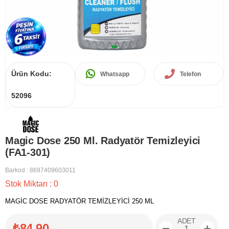
Ürün Kodu:
Whatsapp
Telefon
52096
Magic Dose 250 Ml. Radyatör Temizleyici
(FA1-301)
Barkod
:
8697409603011
Stok Miktarı
:
0
MAGİC DOSE RADYATÖR TEMİZLEYİCİ 250 ML
ADET
₺84,90