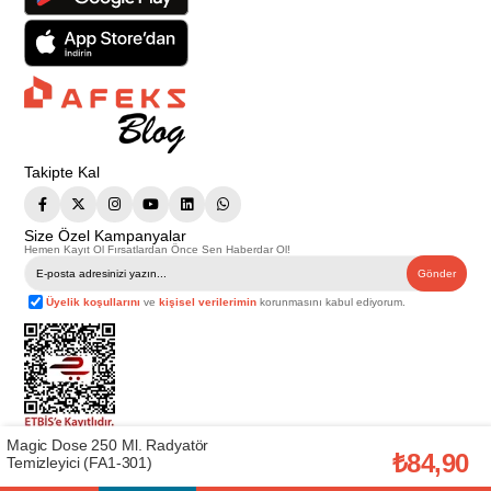
Takipte Kal
Size Özel Kampanyalar
Hemen Kayıt Ol Fırsatlardan Önce Sen Haberdar Ol!
Gönder
Üyelik koşullarını
ve
kişisel verilerimin
korunmasını kabul ediyorum.
Magic Dose 250 Ml. Radyatör
Telif Hakkı © 2026
Afeks Yapı Market
. Tüm hakları saklıdır.
₺84,90
Temizleyici (FA1-301)
Bu web sitesindeki tüm ürünler ticari amaçlıdır. Web sitemizde yer alan
görsel ve yazılı içerikler firmamıza ait olup, firmamızın yazılı izni alınmadan