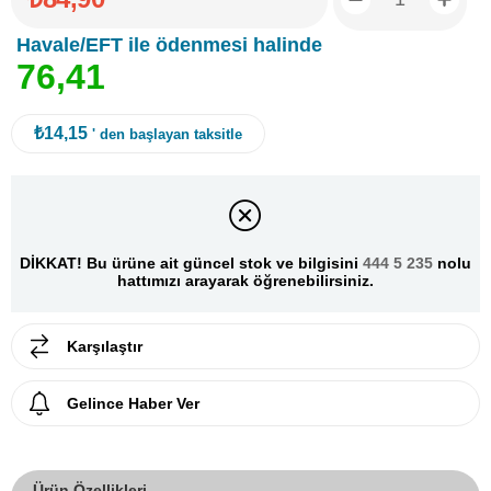
Havale/EFT ile ödenmesi halinde
7
6
,
4
1
₺14,15
' den başlayan taksitle
DİKKAT! Bu ürüne ait güncel stok ve bilgisini
444 5 235
nolu
hattımızı arayarak öğrenebilirsiniz.
Karşılaştır
Gelince Haber Ver
Ürün Özellikleri