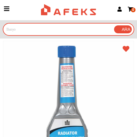
0
Üye Girişi
Üye Ol
Google İle Bağlan