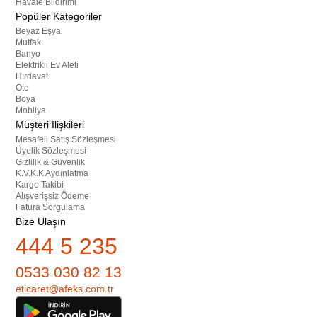
Havale Bildirimi
Popüler Kategoriler
Beyaz Eşya
Mutfak
Banyo
Elektrikli Ev Aleti
Hırdavat
Oto
Boya
Mobilya
Müşteri İlişkileri
Mesafeli Satış Sözleşmesi
Üyelik Sözleşmesi
Gizlilik & Güvenlik
K.V.K.K Aydınlatma
Kargo Takibi
Alışverişsiz Ödeme
Fatura Sorgulama
Bize Ulaşın
444 5 235
0533 030 82 13
eticaret@afeks.com.tr