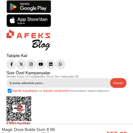
Takipte Kal
Size Özel Kampanyalar
Hemen Kayıt Ol Fırsatlardan Önce Sen Haberdar Ol!
Gönder
Üyelik koşullarını
ve
kişisel verilerimin
korunmasını kabul ediyorum.
Magic Dose Buble Gum 8 Ml.
Telif Hakkı © 2026
Afeks Yapı Market
. Tüm hakları saklıdır.