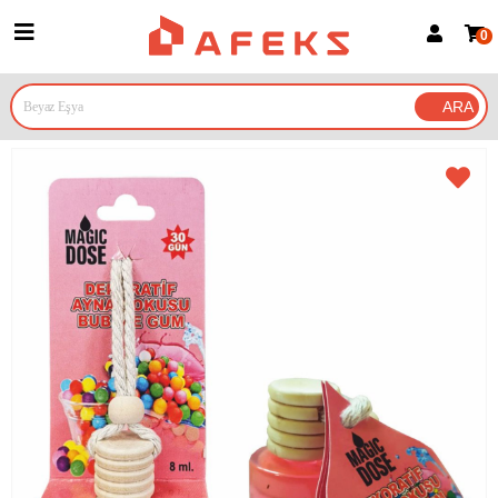
0
Üye Girişi
Üye Ol
Google İle Bağlan