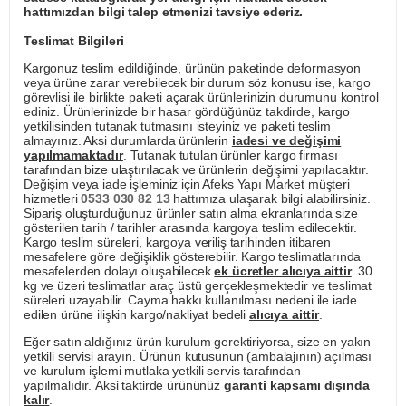
hattımızdan bilgi talep etmenizi tavsiye ederiz.
Teslimat Bilgileri
Kargonuz teslim edildiğinde, ürünün paketinde deformasyon
veya ürüne zarar verebilecek bir durum söz konusu ise, kargo
görevlisi ile birlikte paketi açarak ürünlerinizin durumunu kontrol
ediniz. Ürünlerinizde bir hasar gördüğünüz takdirde, kargo
yetkilisinden tutanak tutmasını isteyiniz ve paketi teslim
almayınız. Aksi durumlarda ürünlerin
iadesi ve değişimi
yapılmamaktadır
. Tutanak tutulan ürünler kargo firması
tarafından bize ulaştırılacak ve ürünlerin değişimi yapılacaktır.
Değişim veya iade işleminiz için Afeks Yapı Market müşteri
hizmetleri
0533 030 82 13
hattımıza ulaşarak bilgi alabilirsiniz.
Sipariş oluşturduğunuz ürünler satın alma ekranlarında size
gösterilen tarih / tarihler arasında kargoya teslim edilecektir.
Kargo teslim süreleri, kargoya veriliş tarihinden itibaren
mesafelere göre değişiklik gösterebilir. Kargo teslimatlarında
mesafelerden dolayı oluşabilecek
ek ücretler alıcıya aittir
. 30
kg ve üzeri teslimatlar araç üstü gerçekleşmektedir ve teslimat
süreleri uzayabilir. Cayma hakkı kullanılması nedeni ile iade
edilen ürüne ilişkin kargo/nakliyat bedeli
alıcıya aittir
.
Eğer satın aldığınız ürün kurulum gerektiriyorsa, size en yakın
yetkili servisi arayın. Ürünün kutusunun (ambalajının) açılması
ve kurulum işlemi mutlaka yetkili servis tarafından
yapılmalıdır. Aksi taktirde ürününüz
garanti kapsamı dışında
kalır
.