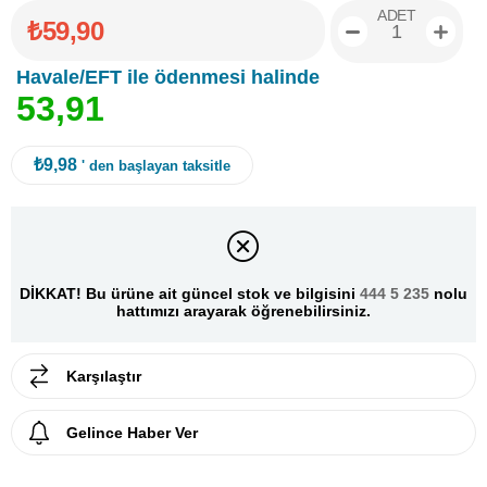
ADET
₺59,90
Havale/EFT ile ödenmesi halinde
5
3
,
9
1
₺9,98
' den başlayan taksitle
DİKKAT! Bu ürüne ait güncel stok ve bilgisini
444 5 235
nolu
hattımızı arayarak öğrenebilirsiniz.
Karşılaştır
Gelince Haber Ver