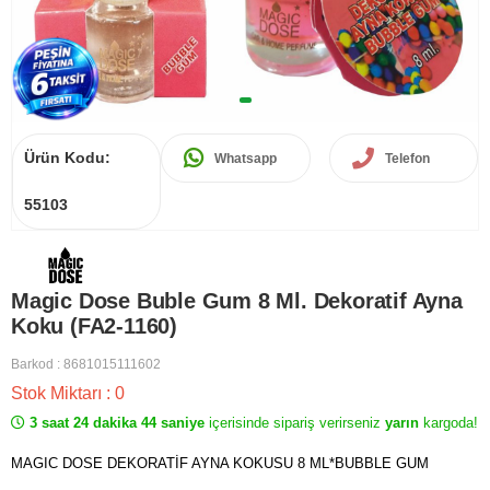
Ürün Kodu:
Whatsapp
Telefon
55103
Magic Dose Buble Gum 8 Ml. Dekoratif Ayna
Koku (FA2-1160)
Barkod
:
8681015111602
Stok Miktarı
:
0
3 saat 24 dakika 44 saniye
içerisinde sipariş verirseniz
yarın
kargoda!
MAGIC DOSE DEKORATİF AYNA KOKUSU 8 ML*BUBBLE GUM