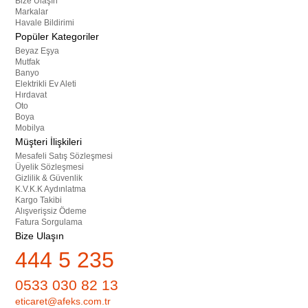
Bize Ulaşın
Markalar
Havale Bildirimi
Popüler Kategoriler
Beyaz Eşya
Mutfak
Banyo
Elektrikli Ev Aleti
Hırdavat
Oto
Boya
Mobilya
Müşteri İlişkileri
Mesafeli Satış Sözleşmesi
Üyelik Sözleşmesi
Gizlilik & Güvenlik
K.V.K.K Aydınlatma
Kargo Takibi
Alışverişsiz Ödeme
Fatura Sorgulama
Bize Ulaşın
444 5 235
0533 030 82 13
eticaret@afeks.com.tr