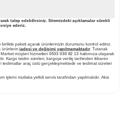
ak talep edebilirsiniz. Sitemizdeki açıklamalar sürekli
avsiye ederiz.
irlikte paketi açarak ürünlerinizin durumunu kontrol ediniz.
a ürünlerin
iadesi ve değişimi yapılmamaktadır
. Tutanak
pı Market müşteri hizmetleri
0533 030 82 13
hattımıza ulaşarak
ir. Kargo teslim süreleri, kargoya veriliş tarihinden itibaren
i teslimatlar araç üstü gerçekleşmektedir ve teslimat süreleri
m işlemi mutlaka yetkili servis tarafından yapılmalıdır. Aksi