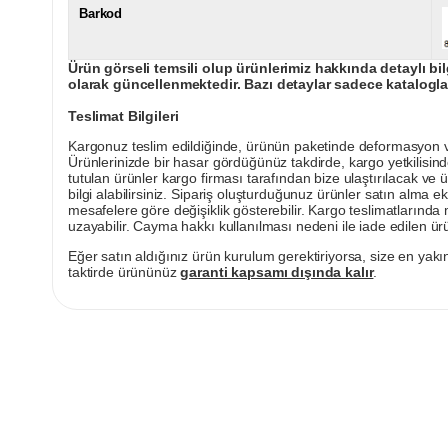
Barkod
Ürün görseli temsili olup ürünlerimiz hakkında detaylı bil
olarak güncellenmektedir. Bazı detaylar sadece kataloglar
Teslimat Bilgileri
Kargonuz teslim edildiğinde, ürünün paketinde deformasyon vey
Ürünlerinizde bir hasar gördüğünüz takdirde, kargo yetkilisind
tutulan ürünler kargo firması tarafından bize ulaştırılacak ve 
bilgi alabilirsiniz. Sipariş oluşturduğunuz ürünler satın alma ek
mesafelere göre değişiklik gösterebilir. Kargo teslimatlarınd
uzayabilir. Cayma hakkı kullanılması nedeni ile iade edilen ürü
Eğer satın aldığınız ürün kurulum gerektiriyorsa, size en yakın
taktirde ürününüz
garanti kapsamı dışında kalır
.