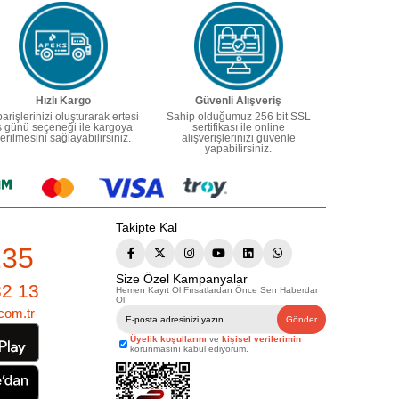
Hızlı Kargo
Güvenli Alışveriş
parişlerinizi oluşturarak ertesi
Sahip olduğumuz 256 bit SSL
ş günü seçeneği ile kargoya
sertifikası ile online
erilmesini sağlayabilirsiniz.
alışverişlerinizi güvenle
yapabilirsiniz.
Takipte Kal
235
Size Özel Kampanyalar
82 13
Hemen Kayıt Ol Fırsatlardan Önce Sen Haberdar
Ol!
com.tr
Gönder
Üyelik koşullarını
ve
kişisel verilerimin
korunmasını kabul ediyorum.