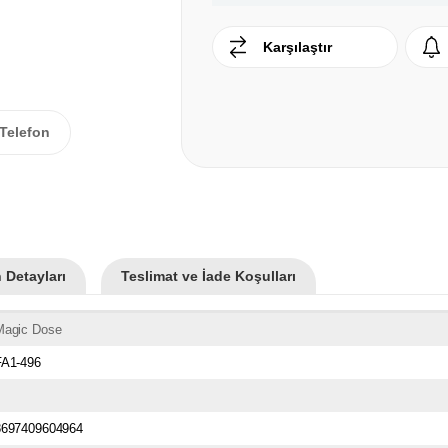
Karşılaştır
Telefon
 Detayları
Teslimat ve İade Koşulları
Magic Dose
FA1-496
8697409604964