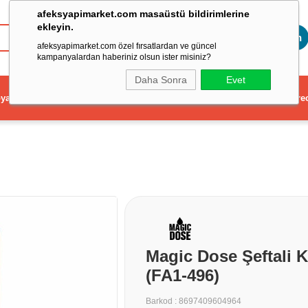
afeksyapimarket.com masaüstü bildirimlerine
ekleyin.
Toptan
afeksyapimarket.com özel fırsatlardan ve güncel
kampanyalardan haberiniz olsun ister misiniz?
Daha Sonra
Evet
ya
Elektrikli El Aleti
Aydınlatma ve Elektrik
Dekorasyon ve Ev Gere
Magic Dose Şeftali K
(FA1-496)
Barkod
:
8697409604964