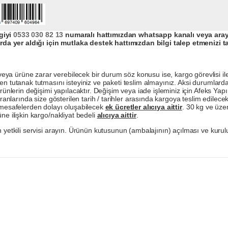
giyi
0533 030 82 13
numaralı hattımızdan whatsapp kanalı veya arayar
da yer aldığı için mutlaka destek hattımızdan bilgi talep etmenizi t
a ürüne zarar verebilecek bir durum söz konusu ise, kargo görevlisi ile b
en tutanak tutmasını isteyiniz ve paketi teslim almayınız. Aksi durumlard
ürünlerin değişimi yapılacaktır. Değişim veya iade işleminiz için Afeks Ya
ranlarında size gösterilen tarih / tarihler arasında kargoya teslim edilecekt
a mesafelerden dolayı oluşabilecek
ek ücretler alıcıya aittir
. 30 kg ve üzer
ne ilişkin kargo/nakliyat bedeli
alıcıya aittir
.
 yetkili servisi arayın. Ürünün kutusunun (ambalajının) açılması ve kurulu