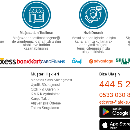
Mağazadan Teslimat
Hızlı Destek
Mağazadan teslimat seçeneği
Mesai saatleri içinde iletişim
Si
rgo
ile ürünlerinizi daha hızlı teslim
kanallarımızı kullanarak
i
alabilir ve indirim
deneyimli müşteri
v
kazanabilirsiniz.
temsilcilerimize hızla
ulaşabilirisiniz.
Müşteri İlişkileri
Bize Ulaşın
Mesafeli Satış Sözleşmesi
444 5 
Üyelik Sözleşmesi
Gizlilik & Güvenlik
0533 030 
K.V.K.K Aydınlatma
Kargo Takibi
eticaret@afeks.
Alışverişsiz Ödeme
Fatura Sorgulama