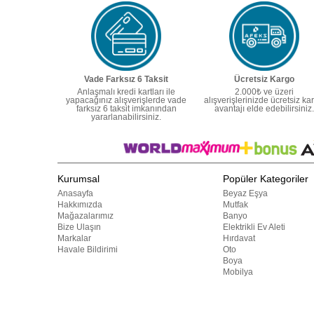
Vade Farksız 6 Taksit
Ücretsiz Kargo
Anlaşmalı kredi kartları ile
2.000₺ ve üzeri
yapacağınız alışverişlerde vade
alışverişlerinizde ücretsiz ka
farksız 6 taksit imkanından
avantajı elde edebilirsiniz.
yararlanabilirsiniz.
Kurumsal
Popüler Kategoriler
Anasayfa
Beyaz Eşya
Hakkımızda
Mutfak
Mağazalarımız
Banyo
Bize Ulaşın
Elektrikli Ev Aleti
Markalar
Hırdavat
Havale Bildirimi
Oto
Boya
Mobilya