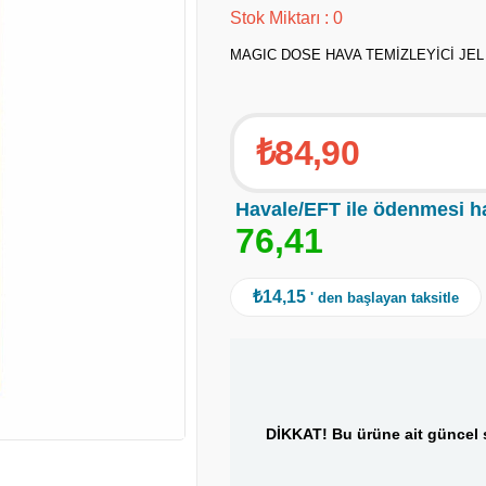
Stok Miktarı
:
0
MAGIC DOSE HAVA TEMİZLEYİCİ JEL
₺84,90
Havale/EFT ile ödenmesi h
7
6
,
4
1
₺14,15
' den başlayan taksitle
DİKKAT! Bu ürüne ait güncel s