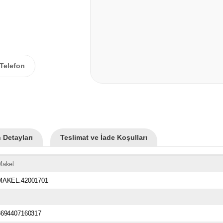
Telefon
 Detayları
Teslimat ve İade Koşulları
Makel
MAKEL.42001701
8694407160317