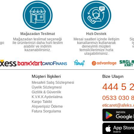
Mağazadan Teslimat
Hızlı Destek
Mağazadan teslimat seçeneği
Mesai saatleri içinde iletişim
Si
rgo
ile ürünlerinizi daha hızlı teslim
kanallarımızı kullanarak
i
alabilir ve indirim
deneyimli müşteri
v
kazanabilirsiniz.
temsilcilerimize hızla
ulaşabilirisiniz.
Müşteri İlişkileri
Bize Ulaşın
Mesafeli Satış Sözleşmesi
444 5 
Üyelik Sözleşmesi
Gizlilik & Güvenlik
0533 030 
K.V.K.K Aydınlatma
Kargo Takibi
eticaret@afeks.
Alışverişsiz Ödeme
Fatura Sorgulama