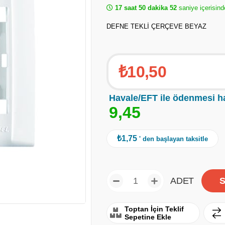
17 saat 50 dakika 52
saniye içerisind
DEFNE TEKLİ ÇERÇEVE BEYAZ
₺10,50
Havale/EFT ile ödenmesi h
9
,
4
5
₺1,75
' den başlayan taksitle
ADET
Toptan İçin Teklif
Sepetine Ekle