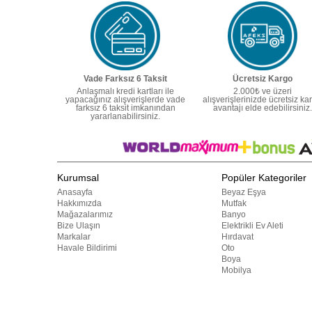
Vade Farksız 6 Taksit
Ücretsiz Kargo
Anlaşmalı kredi kartları ile
2.000₺ ve üzeri
yapacağınız alışverişlerde vade
alışverişlerinizde ücretsiz ka
farksız 6 taksit imkanından
avantajı elde edebilirsiniz.
yararlanabilirsiniz.
Kurumsal
Popüler Kategoriler
Anasayfa
Beyaz Eşya
Hakkımızda
Mutfak
Mağazalarımız
Banyo
Bize Ulaşın
Elektrikli Ev Aleti
Markalar
Hırdavat
Havale Bildirimi
Oto
Boya
Mobilya