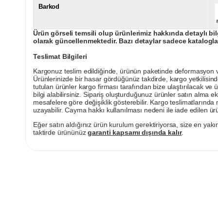
Barkod
Ürün görseli temsili olup ürünlerimiz hakkında detaylı bil
olarak güncellenmektedir. Bazı detaylar sadece kataloglar
Teslimat Bilgileri
Kargonuz teslim edildiğinde, ürünün paketinde deformasyon vey
Ürünlerinizde bir hasar gördüğünüz takdirde, kargo yetkilisind
tutulan ürünler kargo firması tarafından bize ulaştırılacak ve 
bilgi alabilirsiniz. Sipariş oluşturduğunuz ürünler satın alma ek
mesafelere göre değişiklik gösterebilir. Kargo teslimatlarınd
uzayabilir. Cayma hakkı kullanılması nedeni ile iade edilen ürü
Eğer satın aldığınız ürün kurulum gerektiriyorsa, size en yakın
taktirde ürününüz
garanti kapsamı dışında kalır
.