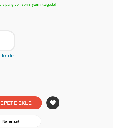
e sipariş verirseniz
yarın
kargoda!
alinde
Karşılaştır