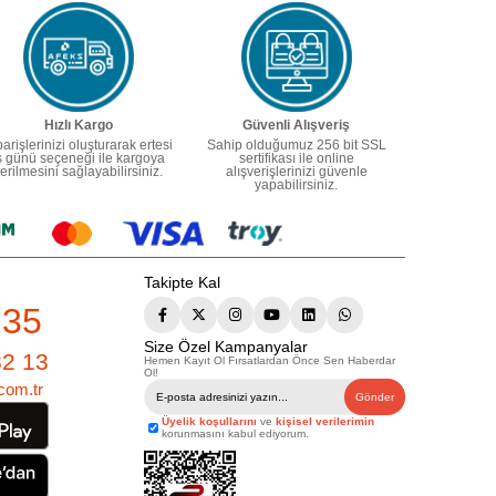
Hızlı Kargo
Güvenli Alışveriş
parişlerinizi oluşturarak ertesi
Sahip olduğumuz 256 bit SSL
ş günü seçeneği ile kargoya
sertifikası ile online
erilmesini sağlayabilirsiniz.
alışverişlerinizi güvenle
yapabilirsiniz.
Takipte Kal
235
Size Özel Kampanyalar
82 13
Hemen Kayıt Ol Fırsatlardan Önce Sen Haberdar
Ol!
com.tr
Gönder
Üyelik koşullarını
ve
kişisel verilerimin
korunmasını kabul ediyorum.