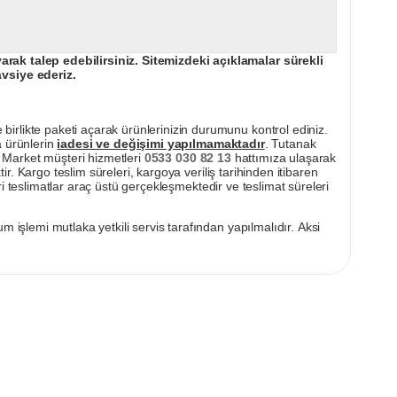
ak talep edebilirsiniz. Sitemizdeki açıklamalar sürekli
avsiye ederiz.
irlikte paketi açarak ürünlerinizin durumunu kontrol ediniz.
a ürünlerin
iadesi ve değişimi yapılmamaktadır
. Tutanak
pı Market müşteri hizmetleri
0533 030 82 13
hattımıza ulaşarak
ir. Kargo teslim süreleri, kargoya veriliş tarihinden itibaren
i teslimatlar araç üstü gerçekleşmektedir ve teslimat süreleri
m işlemi mutlaka yetkili servis tarafından yapılmalıdır. Aksi