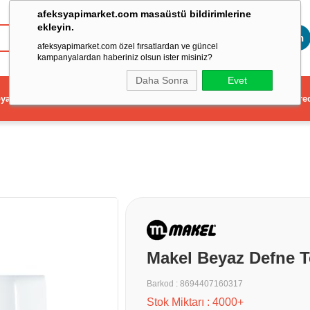
afeksyapimarket.com masaüstü bildirimlerine
ekleyin.
Toptan
afeksyapimarket.com özel fırsatlardan ve güncel
kampanyalardan haberiniz olsun ister misiniz?
Daha Sonra
Evet
ya
Elektrikli El Aleti
Aydınlatma ve Elektrik
Dekorasyon ve Ev Gere
Makel Beyaz Defne T
Barkod
:
8694407160317
Stok Miktarı
:
4000+