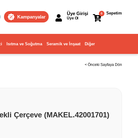
Üye Girişi
Sepetim
0
Kampanyalar
Üye Ol
ci
Isıtma ve Soğutma
Seramik ve İnşaat
Diğer
< Önceki Sayfaya Dön
ekli Çerçeve (MAKEL.42001701)