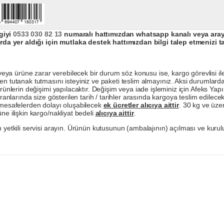
giyi
0533 030 82 13
numaralı hattımızdan whatsapp kanalı veya arayar
da yer aldığı için mutlaka destek hattımızdan bilgi talep etmenizi t
a ürüne zarar verebilecek bir durum söz konusu ise, kargo görevlisi ile b
en tutanak tutmasını isteyiniz ve paketi teslim almayınız. Aksi durumlard
ürünlerin değişimi yapılacaktır. Değişim veya iade işleminiz için Afeks Ya
ranlarında size gösterilen tarih / tarihler arasında kargoya teslim edilecekt
a mesafelerden dolayı oluşabilecek
ek ücretler alıcıya aittir
. 30 kg ve üzer
ne ilişkin kargo/nakliyat bedeli
alıcıya aittir
.
 yetkili servisi arayın. Ürünün kutusunun (ambalajının) açılması ve kurulu