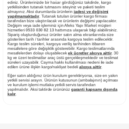
ediniz. Ürünlerinizde bir hasar gördüğünüz takdirde, kargo
yetkilisinden tutanak tutmasını isteyiniz ve paketi teslim
almayınız. Aksi durumlarda ürünlerin
iadesi ve değişimi
yapılmamaktadır
. Tutanak tutulan ürünler kargo firması
tarafından bize ulaştırılacak ve ürünlerin değişimi yapılacaktır.
Değişim veya iade işleminiz için Afeks Yapı Market müşteri
hizmetleri
0533 030 82 13
hattımıza ulaşarak bilgi alabilirsiniz.
Sipariş oluşturduğunuz ürünler satın alma ekranlarında size
gösterilen tarih / tarihler arasında kargoya teslim edilecektir.
Kargo teslim süreleri, kargoya veriliş tarihinden itibaren
mesafelere göre değişiklik gösterebilir. Kargo teslimatlarında
mesafelerden dolayı oluşabilecek
ek ücretler alıcıya aittir
. 30
kg ve üzeri teslimatlar araç üstü gerçekleşmektedir ve teslimat
süreleri uzayabilir. Cayma hakkı kullanılması nedeni ile iade
edilen ürüne ilişkin kargo/nakliyat bedeli
alıcıya aittir
.
Eğer satın aldığınız ürün kurulum gerektiriyorsa, size en yakın
yetkili servisi arayın. Ürünün kutusunun (ambalajının) açılması
ve kurulum işlemi mutlaka yetkili servis tarafından
yapılmalıdır. Aksi taktirde ürününüz
garanti kapsamı dışında
kalır
.