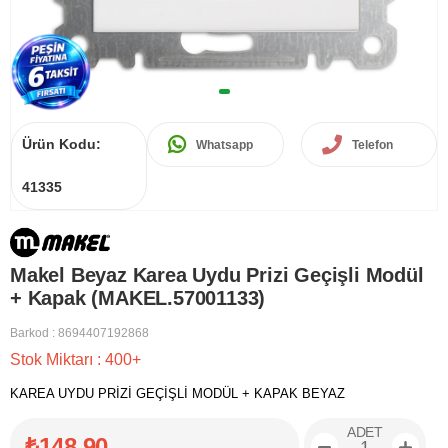
Ürün Kodu:
Whatsapp
Telefon
41335
Makel Beyaz Karea Uydu Prizi Geçişli Modül
+ Kapak (MAKEL.57001133)
Barkod
:
8694407192868
Stok Miktarı
:
400+
KAREA UYDU PRİZİ GEÇİŞLİ MODÜL + KAPAK BEYAZ
ADET
₺148,90