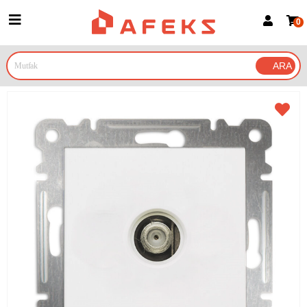
0
Üye Girişi
Üye Ol
Google İle Bağlan