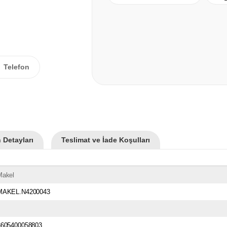
Telefon
 Detayları
Teslimat ve İade Koşulları
Makel
MAKEL.N4200043
3605400058803