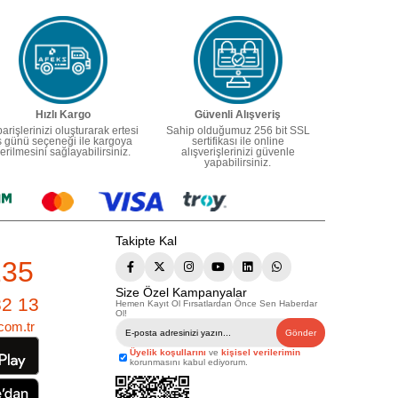
Hızlı Kargo
Güvenli Alışveriş
parişlerinizi oluşturarak ertesi
Sahip olduğumuz 256 bit SSL
ş günü seçeneği ile kargoya
sertifikası ile online
erilmesini sağlayabilirsiniz.
alışverişlerinizi güvenle
yapabilirsiniz.
Takipte Kal
235
Size Özel Kampanyalar
82 13
Hemen Kayıt Ol Fırsatlardan Önce Sen Haberdar
Ol!
com.tr
Gönder
Üyelik koşullarını
ve
kişisel verilerimin
korunmasını kabul ediyorum.