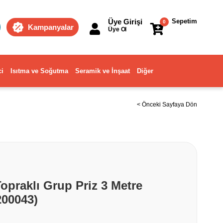
Üye Girişi
Sepetim
0
Kampanyalar
Üye Ol
ci
Isıtma ve Soğutma
Seramik ve İnşaat
Diğer
< Önceki Sayfaya Dön
opraklı Grup Priz 3 Metre
00043)