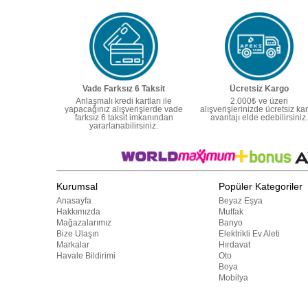
Vade Farksız 6 Taksit
Ücretsiz Kargo
Anlaşmalı kredi kartları ile
2.000₺ ve üzeri
yapacağınız alışverişlerde vade
alışverişlerinizde ücretsiz ka
farksız 6 taksit imkanından
avantajı elde edebilirsiniz.
yararlanabilirsiniz.
Kurumsal
Popüler Kategoriler
Anasayfa
Beyaz Eşya
Hakkımızda
Mutfak
Mağazalarımız
Banyo
Bize Ulaşın
Elektrikli Ev Aleti
Markalar
Hırdavat
Havale Bildirimi
Oto
Boya
Mobilya