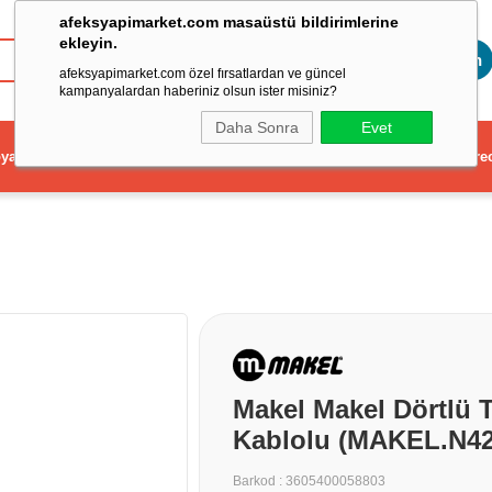
afeksyapimarket.com masaüstü bildirimlerine
ekleyin.
Toptan
afeksyapimarket.com özel fırsatlardan ve güncel
kampanyalardan haberiniz olsun ister misiniz?
Daha Sonra
Evet
ya
Elektrikli El Aleti
Aydınlatma ve Elektrik
Dekorasyon ve Ev Gere
Makel Makel Dörtlü T
Kablolu (MAKEL.N42
Barkod
:
3605400058803