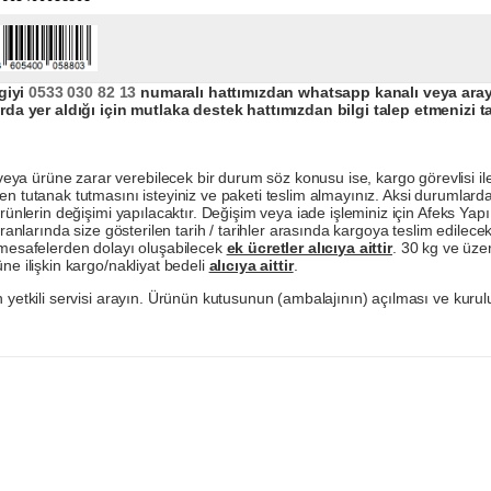
giyi
0533 030 82 13
numaralı hattımızdan whatsapp kanalı veya arayar
da yer aldığı için mutlaka destek hattımızdan bilgi talep etmenizi t
a ürüne zarar verebilecek bir durum söz konusu ise, kargo görevlisi ile b
en tutanak tutmasını isteyiniz ve paketi teslim almayınız. Aksi durumlard
ürünlerin değişimi yapılacaktır. Değişim veya iade işleminiz için Afeks Ya
ranlarında size gösterilen tarih / tarihler arasında kargoya teslim edilecekt
a mesafelerden dolayı oluşabilecek
ek ücretler alıcıya aittir
. 30 kg ve üzer
ne ilişkin kargo/nakliyat bedeli
alıcıya aittir
.
 yetkili servisi arayın. Ürünün kutusunun (ambalajının) açılması ve kurulu