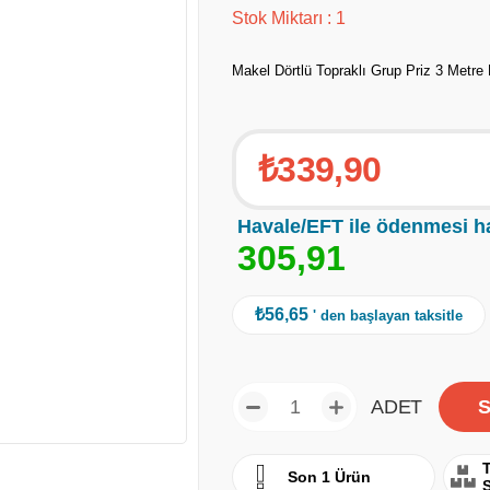
Stok Miktarı
:
1
Makel Dörtlü Topraklı Grup Priz 3 Metre 
₺339,90
Havale/EFT ile ödenmesi h
3
0
5
,
9
1
₺56,65
' den başlayan taksitle
ADET
T
Son 1 Ürün