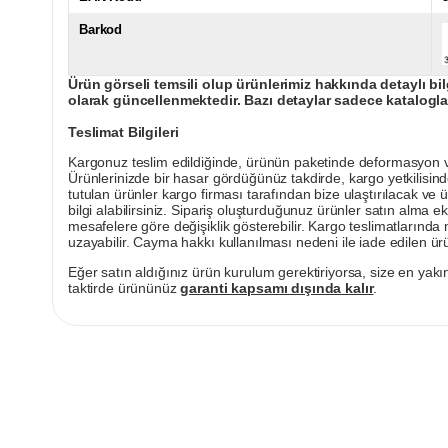
Barkod
Ürün görseli temsili olup ürünlerimiz hakkında detaylı bil
olarak güncellenmektedir. Bazı detaylar sadece kataloglar
Teslimat Bilgileri
Kargonuz teslim edildiğinde, ürünün paketinde deformasyon vey
Ürünlerinizde bir hasar gördüğünüz takdirde, kargo yetkilisind
tutulan ürünler kargo firması tarafından bize ulaştırılacak ve 
bilgi alabilirsiniz. Sipariş oluşturduğunuz ürünler satın alma ek
mesafelere göre değişiklik gösterebilir. Kargo teslimatlarınd
uzayabilir. Cayma hakkı kullanılması nedeni ile iade edilen ürü
Eğer satın aldığınız ürün kurulum gerektiriyorsa, size en yakın
taktirde ürününüz
garanti kapsamı dışında kalır
.