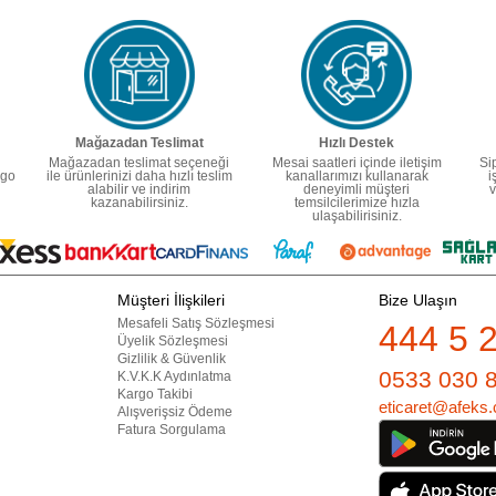
Mağazadan Teslimat
Hızlı Destek
Mağazadan teslimat seçeneği
Mesai saatleri içinde iletişim
Si
rgo
ile ürünlerinizi daha hızlı teslim
kanallarımızı kullanarak
i
alabilir ve indirim
deneyimli müşteri
v
kazanabilirsiniz.
temsilcilerimize hızla
ulaşabilirisiniz.
Müşteri İlişkileri
Bize Ulaşın
Mesafeli Satış Sözleşmesi
444 5 
Üyelik Sözleşmesi
Gizlilik & Güvenlik
0533 030 
K.V.K.K Aydınlatma
Kargo Takibi
eticaret@afeks.
Alışverişsiz Ödeme
Fatura Sorgulama