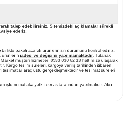
ak talep edebilirsiniz. Sitemizdeki açıklamalar sürekli
avsiye ederiz.
irlikte paketi açarak ürünlerinizin durumunu kontrol ediniz.
a ürünlerin
iadesi ve değişimi yapılmamaktadır
. Tutanak
pı Market müşteri hizmetleri
0533 030 82 13
hattımıza ulaşarak
ir. Kargo teslim süreleri, kargoya veriliş tarihinden itibaren
i teslimatlar araç üstü gerçekleşmektedir ve teslimat süreleri
m işlemi mutlaka yetkili servis tarafından yapılmalıdır. Aksi