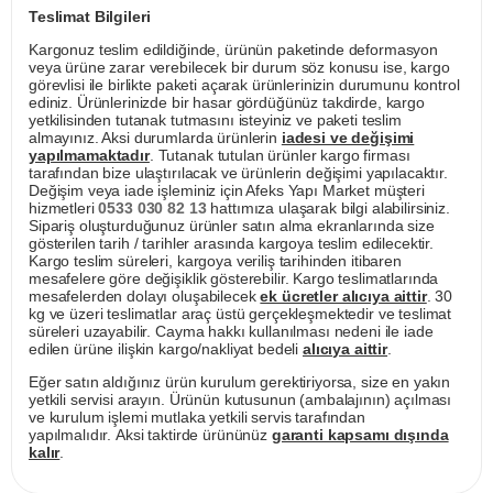
Teslimat Bilgileri
Kargonuz teslim edildiğinde, ürünün paketinde deformasyon
veya ürüne zarar verebilecek bir durum söz konusu ise, kargo
görevlisi ile birlikte paketi açarak ürünlerinizin durumunu kontrol
ediniz. Ürünlerinizde bir hasar gördüğünüz takdirde, kargo
yetkilisinden tutanak tutmasını isteyiniz ve paketi teslim
almayınız. Aksi durumlarda ürünlerin
iadesi ve değişimi
yapılmamaktadır
. Tutanak tutulan ürünler kargo firması
tarafından bize ulaştırılacak ve ürünlerin değişimi yapılacaktır.
Değişim veya iade işleminiz için Afeks Yapı Market müşteri
hizmetleri
0533 030 82 13
hattımıza ulaşarak bilgi alabilirsiniz.
Sipariş oluşturduğunuz ürünler satın alma ekranlarında size
gösterilen tarih / tarihler arasında kargoya teslim edilecektir.
Kargo teslim süreleri, kargoya veriliş tarihinden itibaren
mesafelere göre değişiklik gösterebilir. Kargo teslimatlarında
mesafelerden dolayı oluşabilecek
ek ücretler alıcıya aittir
. 30
kg ve üzeri teslimatlar araç üstü gerçekleşmektedir ve teslimat
süreleri uzayabilir. Cayma hakkı kullanılması nedeni ile iade
edilen ürüne ilişkin kargo/nakliyat bedeli
alıcıya aittir
.
Eğer satın aldığınız ürün kurulum gerektiriyorsa, size en yakın
yetkili servisi arayın. Ürünün kutusunun (ambalajının) açılması
ve kurulum işlemi mutlaka yetkili servis tarafından
yapılmalıdır. Aksi taktirde ürününüz
garanti kapsamı dışında
kalır
.