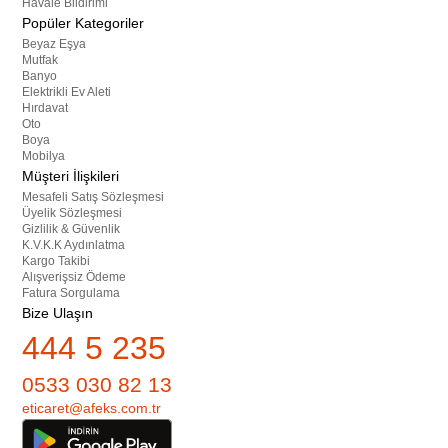
Havale Bildirimi
Popüler Kategoriler
Beyaz Eşya
Mutfak
Banyo
Elektrikli Ev Aleti
Hırdavat
Oto
Boya
Mobilya
Müşteri İlişkileri
Mesafeli Satış Sözleşmesi
Üyelik Sözleşmesi
Gizlilik & Güvenlik
K.V.K.K Aydınlatma
Kargo Takibi
Alışverişsiz Ödeme
Fatura Sorgulama
Bize Ulaşın
444 5 235
0533 030 82 13
eticaret@afeks.com.tr