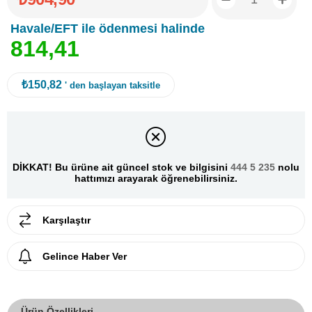
Havale/EFT ile ödenmesi halinde
8
1
4
,
4
1
₺150,82
' den başlayan taksitle
DİKKAT! Bu ürüne ait güncel stok ve bilgisini
444 5 235
nolu
hattımızı arayarak öğrenebilirsiniz.
Karşılaştır
Gelince Haber Ver
Ürün Özellikleri