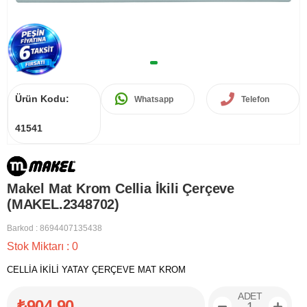
Ürün Kodu:
Whatsapp
Telefon
41541
Makel Mat Krom Cellia İkili Çerçeve
(MAKEL.2348702)
Barkod
:
8694407135438
Stok Miktarı
:
0
CELLİA İKİLİ YATAY ÇERÇEVE MAT KROM
ADET
₺904,90