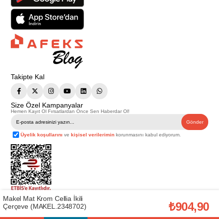
Takipte Kal
Size Özel Kampanyalar
Hemen Kayıt Ol Fırsatlardan Önce Sen Haberdar Ol!
Gönder
Üyelik koşullarını
ve
kişisel verilerimin
korunmasını kabul ediyorum.
Makel Mat Krom Cellia İkili
Telif Hakkı © 2026
Afeks Yapı Market
. Tüm hakları saklıdır.
₺904,90
Çerçeve (MAKEL.2348702)
Bu web sitesindeki tüm ürünler ticari amaçlıdır. Web sitemizde yer alan
görsel ve yazılı içerikler firmamıza ait olup, firmamızın yazılı izni alınmadan