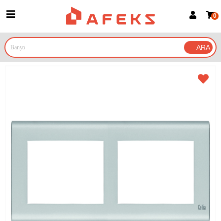
0
Üye Girişi
Üye Ol
Google İle Bağlan