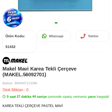
Ürün Kodu:
Whatsapp
Telefon
51432
Makel Mavi Karea Tekli Çerçeve
(MAKEL.56092701)
Barkod
:
8694407213396
Stok Miktarı
:
0
0 saat 27 dakika 44 saniye
içerisinde sipariş verirseniz
yarın
kargoda!
KAREA TEKLİ ÇERÇEVE PASTEL MAVİ