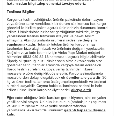
hattımızdan bilgi talep etmenizi tavsiye ederiz.
Teslimat Bilgileri
Kargonuz teslim edildiğinde, ürünün paketinde deformasyon
veya ürüne zarar verebilecek bir durum söz konusu ise, kargo
görevlisi ile birlikte paketi açarak ürünlerinizin durumunu kontrol
ediniz. Ürünlerinizde bir hasar gördüğünüz takdirde, kargo
yetkilisinden tutanak tutmasını isteyiniz ve paketi teslim
almayınız. Aksi durumlarda ürünlerin
iadesi ve değişimi
yapılmamaktadır
. Tutanak tutulan ürünler kargo firması
tarafından bize ulaştırılacak ve ürünlerin değişimi yapılacaktır.
Değişim veya iade işleminiz için Afeks Yapı Market müşteri
hizmetleri
0533 030 82 13
hattımıza ulaşarak bilgi alabilirsiniz.
Sipariş oluşturduğunuz ürünler satın alma ekranlarında size
gösterilen tarih / tarihler arasında kargoya teslim edilecektir.
Kargo teslim süreleri, kargoya veriliş tarihinden itibaren
mesafelere göre değişiklik gösterebilir. Kargo teslimatlarında
mesafelerden dolayı oluşabilecek
ek ücretler alıcıya aittir
. 30
kg ve üzeri teslimatlar araç üstü gerçekleşmektedir ve teslimat
süreleri uzayabilir. Cayma hakkı kullanılması nedeni ile iade
edilen ürüne ilişkin kargo/nakliyat bedeli
alıcıya aittir
.
Eğer satın aldığınız ürün kurulum gerektiriyorsa, size en yakın
yetkili servisi arayın. Ürünün kutusunun (ambalajının) açılması
ve kurulum işlemi mutlaka yetkili servis tarafından
yapılmalıdır. Aksi taktirde ürününüz
garanti kapsamı dışında
kalır
.