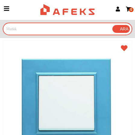
0
Üye Girişi
Üye Ol
Google İle Bağlan