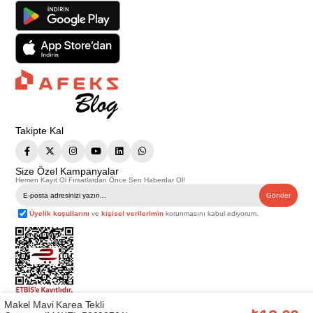
Takipte Kal
Size Özel Kampanyalar
Hemen Kayıt Ol Fırsatlardan Önce Sen Haberdar Ol!
Gönder
Üyelik koşullarını
ve
kişisel verilerimin
korunmasını kabul ediyorum.
Makel Mavi Karea Tekli
Telif Hakkı © 2026
Afeks Yapı Market
. Tüm hakları saklıdır.