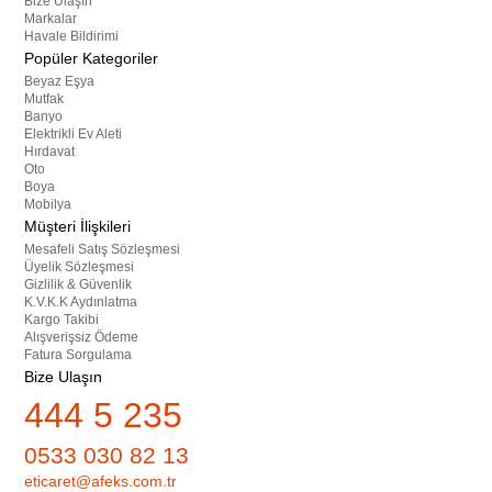
Bize Ulaşın
Markalar
Havale Bildirimi
Popüler Kategoriler
Beyaz Eşya
Mutfak
Banyo
Elektrikli Ev Aleti
Hırdavat
Oto
Boya
Mobilya
Müşteri İlişkileri
Mesafeli Satış Sözleşmesi
Üyelik Sözleşmesi
Gizlilik & Güvenlik
K.V.K.K Aydınlatma
Kargo Takibi
Alışverişsiz Ödeme
Fatura Sorgulama
Bize Ulaşın
444 5 235
0533 030 82 13
eticaret@afeks.com.tr