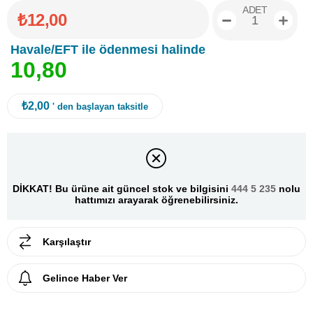
ADET
₺12,00
Havale/EFT ile ödenmesi halinde
1
0
,
8
0
₺2,00
' den başlayan taksitle
DİKKAT! Bu ürüne ait güncel stok ve bilgisini
444 5 235
nolu
hattımızı arayarak öğrenebilirsiniz.
Karşılaştır
Gelince Haber Ver