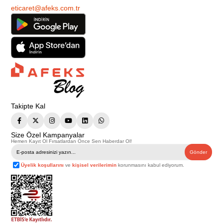
eticaret@afeks.com.tr
Takipte Kal
Size Özel Kampanyalar
Hemen Kayıt Ol Fırsatlardan Önce Sen Haberdar Ol!
Gönder
Üyelik koşullarını
ve
kişisel verilerimin
korunmasını kabul ediyorum.