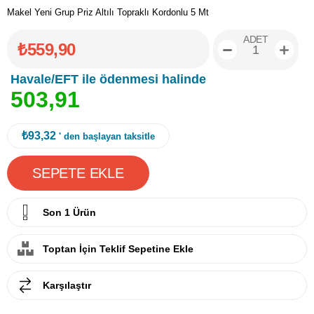
Makel Yeni Grup Priz Altılı Topraklı Kordonlu 5 Mt
ADET
₺559,90
Havale/EFT ile ödenmesi halinde
5
0
3
,
9
1
₺93,32
' den başlayan taksitle
Son 1 Ürün
Toptan İçin Teklif Sepetine Ekle
Karşılaştır