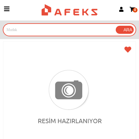
0
Üye Girişi
Üye Ol
Google İle Bağlan