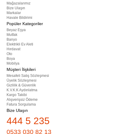
Mağazalarımız
Bize Ulaşın
Markalar
Havale Bildirimi
Popüler Kategoriler
Beyaz Eşya
Mutfak
Banyo
Elektrikli Ev Aleti
Hırdavat
Oto
Boya
Mobilya
Müşteri İlişkileri
Mesafeli Satış Sözleşmesi
Üyelik Sözleşmesi
Gizlilik & Güvenlik
K.V.K.K Aydınlatma
Kargo Takibi
Alışverişsiz Ödeme
Fatura Sorgulama
Bize Ulaşın
444 5 235
0533 030 82 13