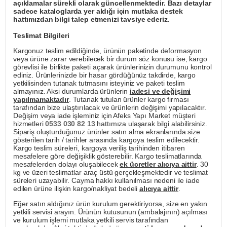
açıklamalar sürekli olarak güncellenmektedir. Bazı detaylar
sadece kataloglarda yer aldığı için mutlaka destek
hattımızdan bilgi talep etmenizi tavsiye ederiz.
Teslimat Bilgileri
Kargonuz teslim edildiğinde, ürünün paketinde deformasyon
veya ürüne zarar verebilecek bir durum söz konusu ise, kargo
görevlisi ile birlikte paketi açarak ürünlerinizin durumunu kontrol
ediniz. Ürünlerinizde bir hasar gördüğünüz takdirde, kargo
yetkilisinden tutanak tutmasını isteyiniz ve paketi teslim
almayınız. Aksi durumlarda ürünlerin
iadesi ve değişimi
yapılmamaktadır
. Tutanak tutulan ürünler kargo firması
tarafından bize ulaştırılacak ve ürünlerin değişimi yapılacaktır.
Değişim veya iade işleminiz için Afeks Yapı Market müşteri
hizmetleri
0533 030 82 13
hattımıza ulaşarak bilgi alabilirsiniz.
Sipariş oluşturduğunuz ürünler satın alma ekranlarında size
gösterilen tarih / tarihler arasında kargoya teslim edilecektir.
Kargo teslim süreleri, kargoya veriliş tarihinden itibaren
mesafelere göre değişiklik gösterebilir. Kargo teslimatlarında
mesafelerden dolayı oluşabilecek
ek ücretler alıcıya aittir
. 30
kg ve üzeri teslimatlar araç üstü gerçekleşmektedir ve teslimat
süreleri uzayabilir. Cayma hakkı kullanılması nedeni ile iade
edilen ürüne ilişkin kargo/nakliyat bedeli
alıcıya aittir
.
Eğer satın aldığınız ürün kurulum gerektiriyorsa, size en yakın
yetkili servisi arayın. Ürünün kutusunun (ambalajının) açılması
ve kurulum işlemi mutlaka yetkili servis tarafından