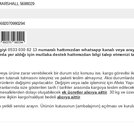
MARSHALL.5698029
8692070980294
giyi
0533 030 82 13
numaralı hattımızdan whatsapp kanalı veya arayar
da yer aldığı için mutlaka destek hattımızdan bilgi talep etmenizi t
a ürüne zarar verebilecek bir durum söz konusu ise, kargo görevlisi ile b
en tutanak tutmasını isteyiniz ve paketi teslim almayınız. Aksi durumlard
ürünlerin değişimi yapılacaktır. Değişim veya iade işleminiz için Afeks Ya
ranlarında size gösterilen tarih / tarihler arasında kargoya teslim edilecekt
a mesafelerden dolayı oluşabilecek
ek ücretler alıcıya aittir
. 30 kg ve üzer
ne ilişkin kargo/nakliyat bedeli
alıcıya aittir
.
 yetkili servisi arayın. Ürünün kutusunun (ambalajının) açılması ve kurulu