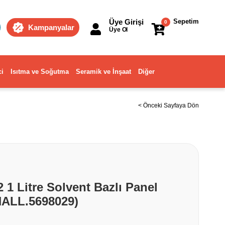
Üye Girişi
Sepetim
0
Kampanyalar
Üye Ol
ci
Isıtma ve Soğutma
Seramik ve İnşaat
Diğer
< Önceki Sayfaya Dön
 1 Litre Solvent Bazlı Panel
ALL.5698029)