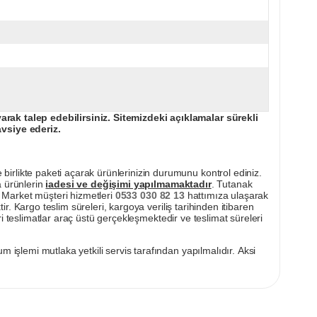
ak talep edebilirsiniz. Sitemizdeki açıklamalar sürekli
avsiye ederiz.
irlikte paketi açarak ürünlerinizin durumunu kontrol ediniz.
a ürünlerin
iadesi ve değişimi yapılmamaktadır
. Tutanak
pı Market müşteri hizmetleri
0533 030 82 13
hattımıza ulaşarak
ir. Kargo teslim süreleri, kargoya veriliş tarihinden itibaren
i teslimatlar araç üstü gerçekleşmektedir ve teslimat süreleri
m işlemi mutlaka yetkili servis tarafından yapılmalıdır. Aksi