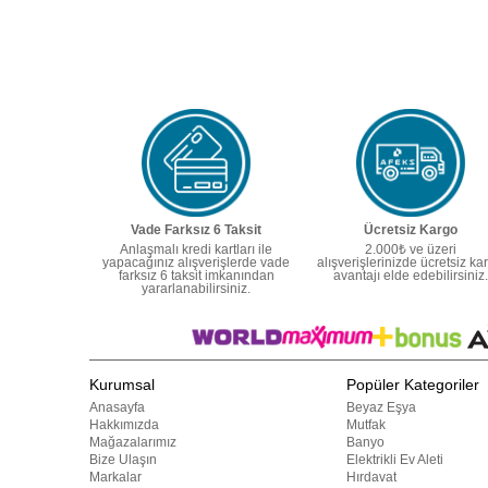
Vade Farksız 6 Taksit
Ücretsiz Kargo
Anlaşmalı kredi kartları ile
2.000₺ ve üzeri
yapacağınız alışverişlerde vade
alışverişlerinizde ücretsiz ka
farksız 6 taksit imkanından
avantajı elde edebilirsiniz.
yararlanabilirsiniz.
Kurumsal
Popüler Kategoriler
Anasayfa
Beyaz Eşya
Hakkımızda
Mutfak
Mağazalarımız
Banyo
Bize Ulaşın
Elektrikli Ev Aleti
Markalar
Hırdavat