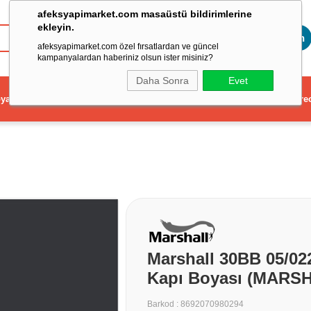
afeksyapimarket.com masaüstü bildirimlerine
ekleyin.
Toptan
afeksyapimarket.com özel fırsatlardan ve güncel
kampanyalardan haberiniz olsun ister misiniz?
Daha Sonra
Evet
ya
Elektrikli El Aleti
Aydınlatma ve Elektrik
Dekorasyon ve Ev Gere
Marshall 30BB 05/022
Kapı Boyası (MARSH
Barkod
:
8692070980294