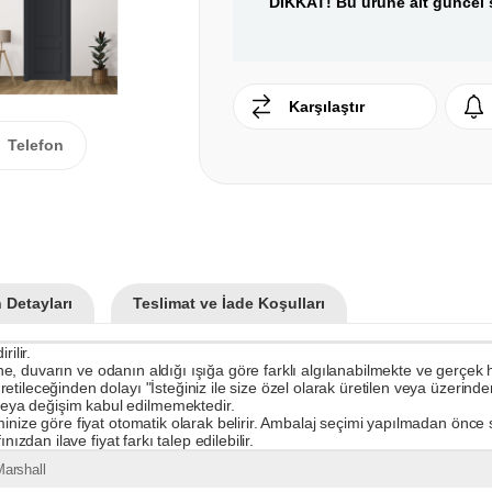
DİKKAT! Bu ürüne ait güncel s
Karşılaştır
Telefon
 Detayları
Teslimat ve İade Koşulları
ilir.
rine, duvarın ve odanın aldığı ışığa göre farklı algılanabilmekte ve gerçek
ileceğinden dolayı "İsteğiniz ile size özel olarak üretilen veya üzerinden 
eya değişim kabul edilmemektedir.
inize göre fiyat otomatik olarak belirir. Ambalaj seçimi yapılmadan önce s
ızdan ilave fiyat farkı talep edilebilir.
arshall