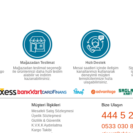
Mağazadan Teslimat
Hızlı Destek
Mağazadan teslimat seçeneği
Mesai saatleri içinde iletişim
Si
rgo
ile ürünlerinizi daha hızlı teslim
kanallarımızı kullanarak
i
alabilir ve indirim
deneyimli müşteri
v
kazanabilirsiniz.
temsilcilerimize hızla
ulaşabilirisiniz.
Müşteri İlişkileri
Bize Ulaşın
Mesafeli Satış Sözleşmesi
444 5 
Üyelik Sözleşmesi
Gizlilik & Güvenlik
0533 030 
K.V.K.K Aydınlatma
Kargo Takibi