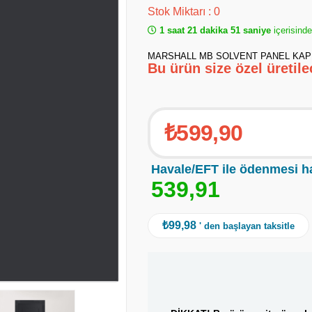
Stok Miktarı
:
0
1 saat 21 dakika 50 saniye
içerisind
MARSHALL MB SOLVENT PANEL KAPI
Bu ürün size özel üretil
₺599,90
Havale/EFT ile ödenmesi h
5
3
9
,
9
1
₺99,98
' den başlayan taksitle