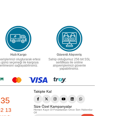
Hızlı Kargo
Güvenli Alışveriş
parişlerinizi oluşturarak ertesi
Sahip olduğumuz 256 bit SSL
ş günü seçeneği ile kargoya
sertifikası ile online
erilmesini sağlayabilirsiniz.
alışverişlerinizi güvenle
yapabilirsiniz.
Takipte Kal
235
Size Özel Kampanyalar
82 13
Hemen Kayıt Ol Fırsatlardan Önce Sen Haberdar
Ol!