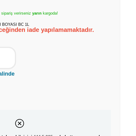
e sipariş verirseniz
yarın
kargoda!
 BOYASI BC 1L
eceğinden iade yapılamamaktadır.
alinde