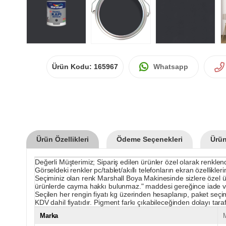
Ürün Kodu:
165967
Whatsapp
Ürün Özellikleri
Ödeme Seçenekleri
Ürün
Değerli Müşterimiz; Sipariş edilen ürünler özel olarak renklendir
Görseldeki renkler pc/tablet/akıllı telefonların ekran özellikle
Seçiminiz olan renk Marshall Boya Makinesinde sizlere özel üret
ürünlerde cayma hakkı bulunmaz." maddesi gereğince iade v
Seçilen her rengin fiyatı kg üzerinden hesaplanıp, paket seçim
KDV dahil fiyatıdır. Pigment farkı çıkabileceğinden dolayı tarafın
Marka
M