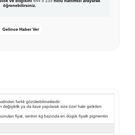
tok ve bilgisini
444 5 235
nolu hattımızı arayarak
öğrenebilirsiniz.
Gelince Haber Ver
 halinden farklı gözükebilmektedir.
değişiklik ya da ilave yapılarak size özel hale getirilen
unulan fiyat, serinin kg bazında en düşük fiyatlı pigmentin