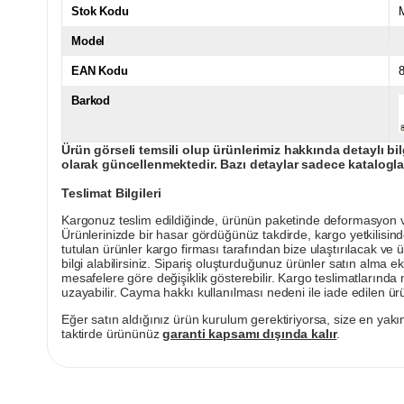
Stok Kodu
Model
EAN Kodu
Barkod
Ürün görseli temsili olup ürünlerimiz hakkında detaylı bil
olarak güncellenmektedir. Bazı detaylar sadece kataloglar
Teslimat Bilgileri
Kargonuz teslim edildiğinde, ürünün paketinde deformasyon vey
Ürünlerinizde bir hasar gördüğünüz takdirde, kargo yetkilisind
tutulan ürünler kargo firması tarafından bize ulaştırılacak ve 
bilgi alabilirsiniz. Sipariş oluşturduğunuz ürünler satın alma ek
mesafelere göre değişiklik gösterebilir. Kargo teslimatlarınd
uzayabilir. Cayma hakkı kullanılması nedeni ile iade edilen ürü
Eğer satın aldığınız ürün kurulum gerektiriyorsa, size en yakın
taktirde ürününüz
garanti kapsamı dışında kalır
.