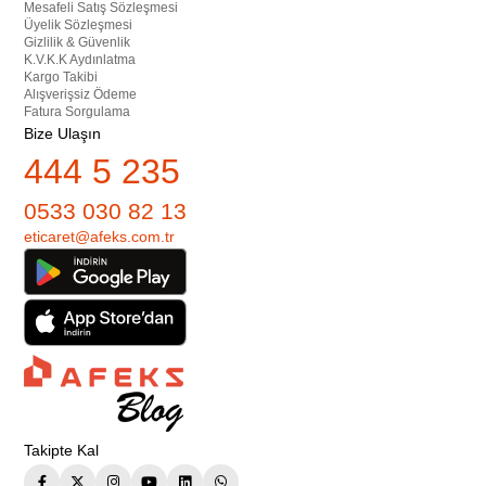
Mesafeli Satış Sözleşmesi
Üyelik Sözleşmesi
Gizlilik & Güvenlik
K.V.K.K Aydınlatma
Kargo Takibi
Alışverişsiz Ödeme
Fatura Sorgulama
Bize Ulaşın
444 5 235
0533 030 82 13
eticaret@afeks.com.tr
Takipte Kal