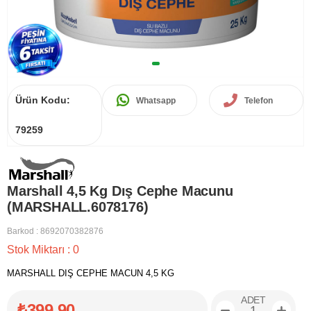
Ürün Kodu:
Whatsapp
Telefon
79259
Marshall 4,5 Kg Dış Cephe Macunu
(MARSHALL.6078176)
Barkod
:
8692070382876
Stok Miktarı
:
0
MARSHALL DIŞ CEPHE MACUN 4,5 KG
ADET
₺399,90