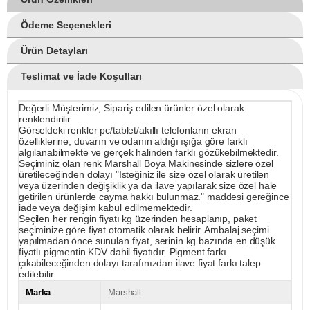
Ödeme Seçenekleri
Ürün Detayları
Teslimat ve İade Koşulları
Değerli Müşterimiz; Sipariş edilen ürünler özel olarak
renklendirilir.
Görseldeki renkler pc/tablet/akıllı telefonların ekran
özelliklerine, duvarın ve odanın aldığı ışığa göre farklı
algılanabilmekte ve gerçek halinden farklı gözükebilmektedir.
Seçiminiz olan renk Marshall Boya Makinesinde sizlere özel
üretileceğinden dolayı "İsteğiniz ile size özel olarak üretilen
veya üzerinden değişiklik ya da ilave yapılarak size özel hale
getirilen ürünlerde cayma hakkı bulunmaz." maddesi gereğince
iade veya değişim kabul edilmemektedir.
Seçilen her rengin fiyatı kg üzerinden hesaplanıp, paket
seçiminize göre fiyat otomatik olarak belirir. Ambalaj seçimi
yapılmadan önce sunulan fiyat, serinin kg bazında en düşük
fiyatlı pigmentin KDV dahil fiyatıdır. Pigment farkı
çıkabileceğinden dolayı tarafınızdan ilave fiyat farkı talep
edilebilir.
Marka
Marshall