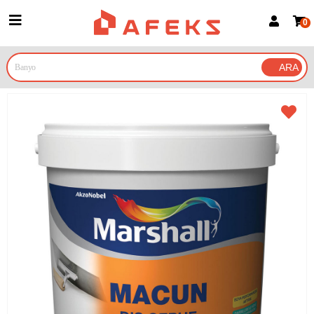
0
Üye Girişi
Üye Ol
Google İle Bağlan