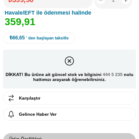
Havale/EFT ile ödenmesi halinde
3
5
9
,
9
1
₺66,65
' den başlayan taksitle
DİKKAT! Bu ürüne ait güncel stok ve bilgisini
444 5 235
nolu
hattımızı arayarak öğrenebilirsiniz.
Karşılaştır
Gelince Haber Ver
Ürün Özellikleri