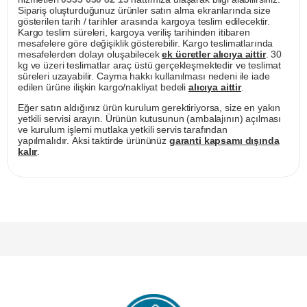
Sipariş oluşturduğunuz ürünler satın alma ekranlarında size
gösterilen tarih / tarihler arasında kargoya teslim edilecektir.
Kargo teslim süreleri, kargoya veriliş tarihinden itibaren
mesafelere göre değişiklik gösterebilir. Kargo teslimatlarında
mesafelerden dolayı oluşabilecek
ek ücretler alıcıya aittir
. 30
kg ve üzeri teslimatlar araç üstü gerçekleşmektedir ve teslimat
süreleri uzayabilir. Cayma hakkı kullanılması nedeni ile iade
edilen ürüne ilişkin kargo/nakliyat bedeli
alıcıya aittir
.
Eğer satın aldığınız ürün kurulum gerektiriyorsa, size en yakın
yetkili servisi arayın. Ürünün kutusunun (ambalajının) açılması
ve kurulum işlemi mutlaka yetkili servis tarafından
yapılmalıdır. Aksi taktirde ürününüz
garanti kapsamı dışında
kalır
.