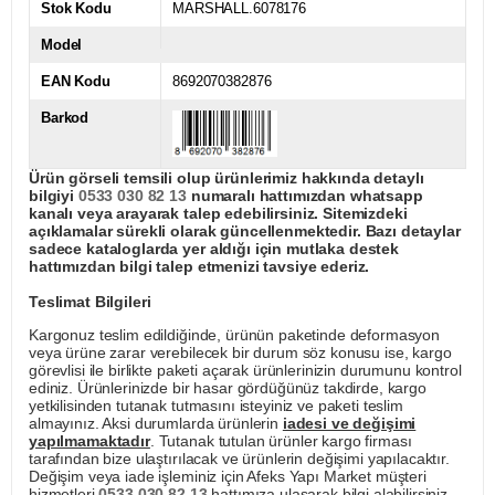
Stok Kodu
MARSHALL.6078176
Model
EAN Kodu
8692070382876
Barkod
Ürün görseli temsili olup ürünlerimiz hakkında detaylı
bilgiyi
0533 030 82 13
numaralı hattımızdan whatsapp
kanalı veya arayarak talep edebilirsiniz. Sitemizdeki
açıklamalar sürekli olarak güncellenmektedir. Bazı detaylar
sadece kataloglarda yer aldığı için mutlaka destek
hattımızdan bilgi talep etmenizi tavsiye ederiz.
Teslimat Bilgileri
Kargonuz teslim edildiğinde, ürünün paketinde deformasyon
veya ürüne zarar verebilecek bir durum söz konusu ise, kargo
görevlisi ile birlikte paketi açarak ürünlerinizin durumunu kontrol
ediniz. Ürünlerinizde bir hasar gördüğünüz takdirde, kargo
yetkilisinden tutanak tutmasını isteyiniz ve paketi teslim
almayınız. Aksi durumlarda ürünlerin
iadesi ve değişimi
yapılmamaktadır
. Tutanak tutulan ürünler kargo firması
tarafından bize ulaştırılacak ve ürünlerin değişimi yapılacaktır.
Değişim veya iade işleminiz için Afeks Yapı Market müşteri
hizmetleri
0533 030 82 13
hattımıza ulaşarak bilgi alabilirsiniz.