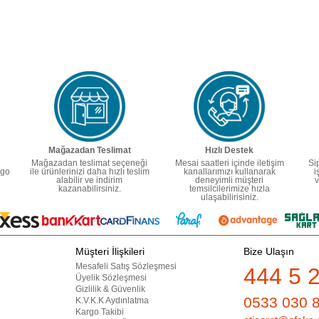
Mağazadan Teslimat
Hızlı Destek
Mağazadan teslimat seçeneği
Mesai saatleri içinde iletişim
Si
rgo
ile ürünlerinizi daha hızlı teslim
kanallarımızı kullanarak
i
alabilir ve indirim
deneyimli müşteri
v
kazanabilirsiniz.
temsilcilerimize hızla
ulaşabilirisiniz.
Müşteri İlişkileri
Bize Ulaşın
Mesafeli Satış Sözleşmesi
444 5 
Üyelik Sözleşmesi
Gizlilik & Güvenlik
0533 030 
K.V.K.K Aydınlatma
Kargo Takibi