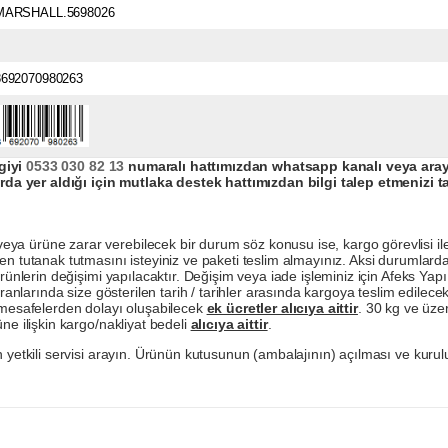
MARSHALL.5698026
8692070980263
giyi
0533 030 82 13
numaralı hattımızdan whatsapp kanalı veya arayar
da yer aldığı için mutlaka destek hattımızdan bilgi talep etmenizi t
a ürüne zarar verebilecek bir durum söz konusu ise, kargo görevlisi ile b
en tutanak tutmasını isteyiniz ve paketi teslim almayınız. Aksi durumlard
ürünlerin değişimi yapılacaktır. Değişim veya iade işleminiz için Afeks Ya
ranlarında size gösterilen tarih / tarihler arasında kargoya teslim edilecekt
a mesafelerden dolayı oluşabilecek
ek ücretler alıcıya aittir
. 30 kg ve üzer
ne ilişkin kargo/nakliyat bedeli
alıcıya aittir
.
 yetkili servisi arayın. Ürünün kutusunun (ambalajının) açılması ve kurulu