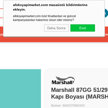
afeksyapimarket.com masaüstü bildirimlerine
ekleyin.
Toptan
afeksyapimarket.com özel fırsatlardan ve güncel
kampanyalardan haberiniz olsun ister misiniz?
Daha Sonra
Evet
ya
Elektrikli El Aleti
Aydınlatma ve Elektrik
Dekorasyon ve Ev Gere
Marshall 87GG 51/291
Kapı Boyası (MARSH
Barkod
:
8692070980263