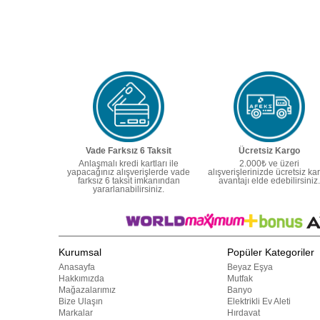
Vade Farksız 6 Taksit
Ücretsiz Kargo
Anlaşmalı kredi kartları ile
2.000₺ ve üzeri
yapacağınız alışverişlerde vade
alışverişlerinizde ücretsiz ka
farksız 6 taksit imkanından
avantajı elde edebilirsiniz.
yararlanabilirsiniz.
Kurumsal
Popüler Kategoriler
Anasayfa
Beyaz Eşya
Hakkımızda
Mutfak
Mağazalarımız
Banyo
Bize Ulaşın
Elektrikli Ev Aleti
Markalar
Hırdavat