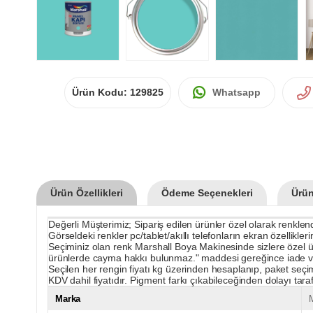
Ürün Kodu:
129825
Whatsapp
Ürün Özellikleri
Ödeme Seçenekleri
Ürün
Değerli Müşterimiz; Sipariş edilen ürünler özel olarak renklendir
Görseldeki renkler pc/tablet/akıllı telefonların ekran özellikle
Seçiminiz olan renk Marshall Boya Makinesinde sizlere özel üret
ürünlerde cayma hakkı bulunmaz." maddesi gereğince iade v
Seçilen her rengin fiyatı kg üzerinden hesaplanıp, paket seçim
KDV dahil fiyatıdır. Pigment farkı çıkabileceğinden dolayı tarafın
Marka
M