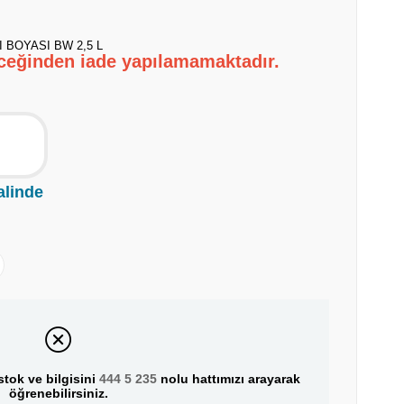
BOYASI BW 2,5 L
eceğinden iade yapılamamaktadır.
alinde
tok ve bilgisini
444 5 235
nolu hattımızı arayarak
öğrenebilirsiniz.