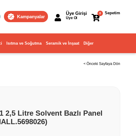
Üye Girişi
Sepetim
0
Kampanyalar
Üye Ol
ci
Isıtma ve Soğutma
Seramik ve İnşaat
Diğer
< Önceki Sayfaya Dön
 2,5 Litre Solvent Bazlı Panel
ALL.5698026)