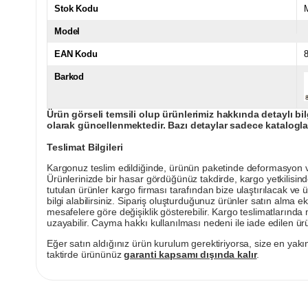
Stok Kodu
Model
EAN Kodu
Barkod
Ürün görseli temsili olup ürünlerimiz hakkında detaylı bil
olarak güncellenmektedir. Bazı detaylar sadece kataloglar
Teslimat Bilgileri
Kargonuz teslim edildiğinde, ürünün paketinde deformasyon vey
Ürünlerinizde bir hasar gördüğünüz takdirde, kargo yetkilisind
tutulan ürünler kargo firması tarafından bize ulaştırılacak ve 
bilgi alabilirsiniz. Sipariş oluşturduğunuz ürünler satın alma ek
mesafelere göre değişiklik gösterebilir. Kargo teslimatlarınd
uzayabilir. Cayma hakkı kullanılması nedeni ile iade edilen ürü
Eğer satın aldığınız ürün kurulum gerektiriyorsa, size en yakın
taktirde ürününüz
garanti kapsamı dışında kalır
.