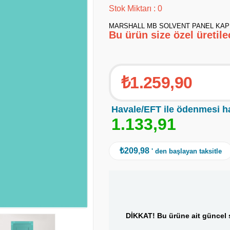
Stok Miktarı
:
0
MARSHALL MB SOLVENT PANEL KAPI 
Bu ürün size özel üretil
₺1.259,90
Havale/EFT ile ödenmesi h
1
.
1
3
3
,
9
1
₺209,98
' den başlayan taksitle
DİKKAT! Bu ürüne ait güncel s