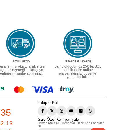
Hızlı Kargo
Güvenli Alışveriş
parişlerinizi oluşturarak ertesi
Sahip olduğumuz 256 bit SSL
ş günü seçeneği ile kargoya
sertifikası ile online
erilmesini sağlayabilirsiniz.
alışverişlerinizi güvenle
yapabilirsiniz.
Takipte Kal
235
Size Özel Kampanyalar
82 13
Hemen Kayıt Ol Fırsatlardan Önce Sen Haberdar
Ol!