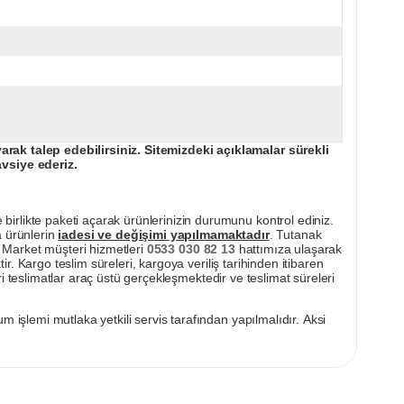
ak talep edebilirsiniz. Sitemizdeki açıklamalar sürekli
avsiye ederiz.
irlikte paketi açarak ürünlerinizin durumunu kontrol ediniz.
a ürünlerin
iadesi ve değişimi yapılmamaktadır
. Tutanak
pı Market müşteri hizmetleri
0533 030 82 13
hattımıza ulaşarak
ir. Kargo teslim süreleri, kargoya veriliş tarihinden itibaren
i teslimatlar araç üstü gerçekleşmektedir ve teslimat süreleri
m işlemi mutlaka yetkili servis tarafından yapılmalıdır. Aksi