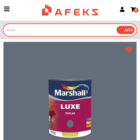
0
Üye Girişi
Üye Ol
Google İle Bağlan