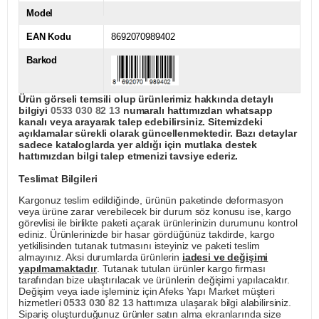
Model
EAN Kodu
8692070989402
Barkod
Ürün görseli temsili olup ürünlerimiz hakkında detaylı
bilgiyi
0533 030 82 13
numaralı hattımızdan whatsapp
kanalı veya arayarak talep edebilirsiniz. Sitemizdeki
açıklamalar sürekli olarak güncellenmektedir. Bazı detaylar
sadece kataloglarda yer aldığı için mutlaka destek
hattımızdan bilgi talep etmenizi tavsiye ederiz.
Teslimat Bilgileri
Kargonuz teslim edildiğinde, ürünün paketinde deformasyon
veya ürüne zarar verebilecek bir durum söz konusu ise, kargo
görevlisi ile birlikte paketi açarak ürünlerinizin durumunu kontrol
ediniz. Ürünlerinizde bir hasar gördüğünüz takdirde, kargo
yetkilisinden tutanak tutmasını isteyiniz ve paketi teslim
almayınız. Aksi durumlarda ürünlerin
iadesi ve değişimi
yapılmamaktadır
. Tutanak tutulan ürünler kargo firması
tarafından bize ulaştırılacak ve ürünlerin değişimi yapılacaktır.
Değişim veya iade işleminiz için Afeks Yapı Market müşteri
hizmetleri
0533 030 82 13
hattımıza ulaşarak bilgi alabilirsiniz.
Sipariş oluşturduğunuz ürünler satın alma ekranlarında size