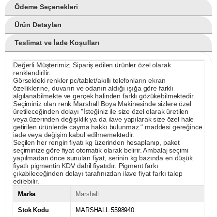
Ödeme Seçenekleri
Ürün Detayları
Teslimat ve İade Koşulları
Değerli Müşterimiz; Sipariş edilen ürünler özel olarak
renklendirilir.
Görseldeki renkler pc/tablet/akıllı telefonların ekran
özelliklerine, duvarın ve odanın aldığı ışığa göre farklı
algılanabilmekte ve gerçek halinden farklı gözükebilmektedir.
Seçiminiz olan renk Marshall Boya Makinesinde sizlere özel
üretileceğinden dolayı "İsteğiniz ile size özel olarak üretilen
veya üzerinden değişiklik ya da ilave yapılarak size özel hale
getirilen ürünlerde cayma hakkı bulunmaz." maddesi gereğince
iade veya değişim kabul edilmemektedir.
Seçilen her rengin fiyatı kg üzerinden hesaplanıp, paket
seçiminize göre fiyat otomatik olarak belirir. Ambalaj seçimi
yapılmadan önce sunulan fiyat, serinin kg bazında en düşük
fiyatlı pigmentin KDV dahil fiyatıdır. Pigment farkı
çıkabileceğinden dolayı tarafınızdan ilave fiyat farkı talep
edilebilir.
Marka
Marshall
Stok Kodu
MARSHALL.5598940