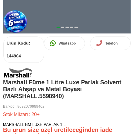
Ürün Kodu:
Whatsapp
Telefon
144964
Marshall Füme 1 Litre Luxe Parlak Solvent
Bazlı Ahşap ve Metal Boyası
(MARSHALL.5598940)
Barkod
:
8692070989402
Stok Miktarı
:
20+
MARSHALL BM LUXE PARLAK 1 L
Bu ürün size özel üretileceğinden iade