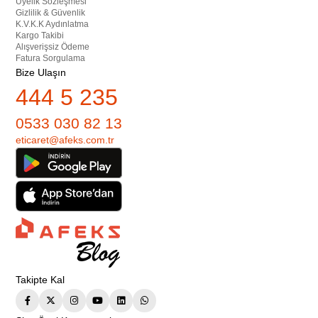
Üyelik Sözleşmesi
Gizlilik & Güvenlik
K.V.K.K Aydınlatma
Kargo Takibi
Alışverişsiz Ödeme
Fatura Sorgulama
Bize Ulaşın
444 5 235
0533 030 82 13
eticaret@afeks.com.tr
Takipte Kal