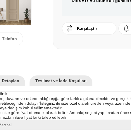
DİKKAT! Bu ürüne ait güncel s
Karşılaştır
Telefon
 Detayları
Teslimat ve İade Koşulları
ilir.
rine, duvarın ve odanın aldığı ışığa göre farklı algılanabilmekte ve gerçek
ileceğinden dolayı "İsteğiniz ile size özel olarak üretilen veya üzerinden 
eya değişim kabul edilmemektedir.
inize göre fiyat otomatik olarak belirir. Ambalaj seçimi yapılmadan önce s
ızdan ilave fiyat farkı talep edilebilir.
arshall