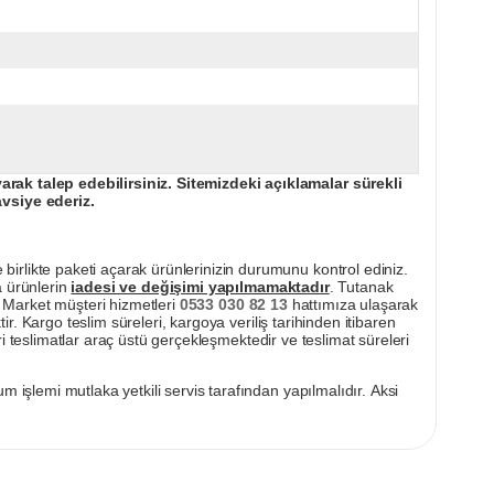
ak talep edebilirsiniz. Sitemizdeki açıklamalar sürekli
avsiye ederiz.
irlikte paketi açarak ürünlerinizin durumunu kontrol ediniz.
a ürünlerin
iadesi ve değişimi yapılmamaktadır
. Tutanak
pı Market müşteri hizmetleri
0533 030 82 13
hattımıza ulaşarak
ir. Kargo teslim süreleri, kargoya veriliş tarihinden itibaren
i teslimatlar araç üstü gerçekleşmektedir ve teslimat süreleri
m işlemi mutlaka yetkili servis tarafından yapılmalıdır. Aksi