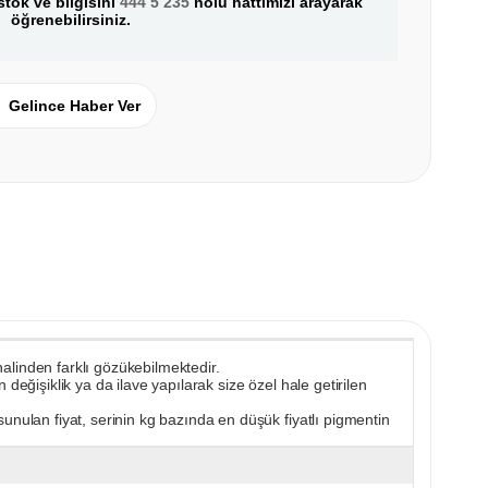
tok ve bilgisini
444 5 235
nolu hattımızı arayarak
öğrenebilirsiniz.
Gelince Haber Ver
 halinden farklı gözükebilmektedir.
değişiklik ya da ilave yapılarak size özel hale getirilen
unulan fiyat, serinin kg bazında en düşük fiyatlı pigmentin