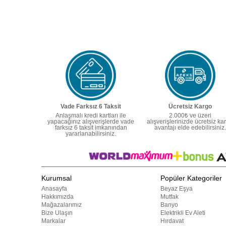
Vade Farksız 6 Taksit
Ücretsiz Kargo
Anlaşmalı kredi kartları ile
2.000₺ ve üzeri
yapacağınız alışverişlerde vade
alışverişlerinizde ücretsiz ka
farksız 6 taksit imkanından
avantajı elde edebilirsiniz.
yararlanabilirsiniz.
Kurumsal
Popüler Kategoriler
Anasayfa
Beyaz Eşya
Hakkımızda
Mutfak
Mağazalarımız
Banyo
Bize Ulaşın
Elektrikli Ev Aleti
Markalar
Hırdavat