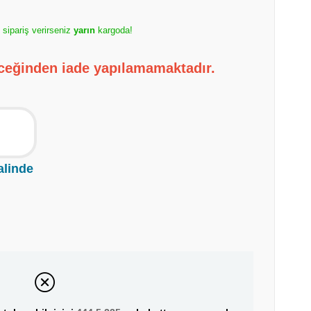
e sipariş verirseniz
yarın
kargoda!
eceğinden iade yapılamamaktadır.
alinde