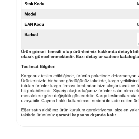
Stok Kodu
Model
EAN Kodu
Barkod
Ürün görseli temsili olup ürünlerimiz hakkında detaylı bil
olarak güncellenmektedir. Bazı detaylar sadece kataloglar
Teslimat Bilgileri
Kargonuz teslim edildiğinde, ürünün paketinde deformasyon vey
Ürünlerinizde bir hasar gördüğünüz takdirde, kargo yetkilisind
tutulan ürünler kargo firması tarafından bize ulaştırılacak ve 
bilgi alabilirsiniz. Sipariş oluşturduğunuz ürünler satın alma ek
mesafelere göre değişiklik gösterebilir. Kargo teslimatlarınd
uzayabilir. Cayma hakkı kullanılması nedeni ile iade edilen ürü
Eğer satın aldığınız ürün kurulum gerektiriyorsa, size en yakın
taktirde ürününüz
garanti kapsamı dışında kalır
.