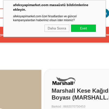
afeksyapimarket.com masaüstü bildirimlerine
ekleyin.
Toptan
afeksyapimarket.com özel fırsatlardan ve güncel
kampanyalardan haberiniz olsun ister misiniz?
Daha Sonra
Evet
ya
Elektrikli El Aleti
Aydınlatma ve Elektrik
Dekorasyon ve Ev Gere
Marshall Kese Kağıdı
Boyası (MARSHALL.
Barkod
:
8692070750453