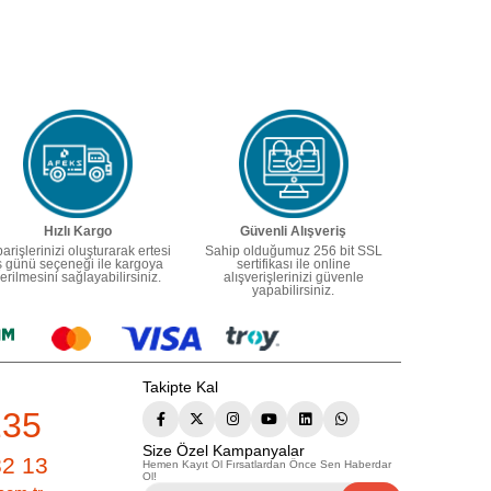
Hızlı Kargo
Güvenli Alışveriş
parişlerinizi oluşturarak ertesi
Sahip olduğumuz 256 bit SSL
ş günü seçeneği ile kargoya
sertifikası ile online
erilmesini sağlayabilirsiniz.
alışverişlerinizi güvenle
yapabilirsiniz.
Takipte Kal
235
Size Özel Kampanyalar
82 13
Hemen Kayıt Ol Fırsatlardan Önce Sen Haberdar
Ol!