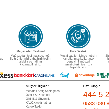
Mağazadan Teslimat
Hızlı Destek
Mağazadan teslimat seçeneği
Mesai saatleri içinde iletişim
Si
rgo
ile ürünlerinizi daha hızlı teslim
kanallarımızı kullanarak
i
alabilir ve indirim
deneyimli müşteri
v
kazanabilirsiniz.
temsilcilerimize hızla
ulaşabilirisiniz.
Müşteri İlişkileri
Bize Ulaşın
Mesafeli Satış Sözleşmesi
444 5 
Üyelik Sözleşmesi
Gizlilik & Güvenlik
0533 030 
K.V.K.K Aydınlatma
Kargo Takibi