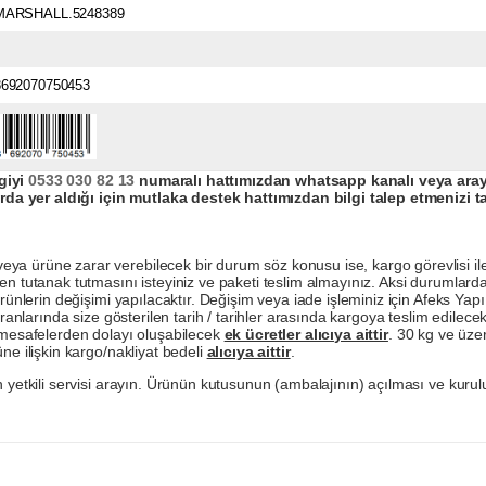
MARSHALL.5248389
8692070750453
giyi
0533 030 82 13
numaralı hattımızdan whatsapp kanalı veya arayar
da yer aldığı için mutlaka destek hattımızdan bilgi talep etmenizi t
a ürüne zarar verebilecek bir durum söz konusu ise, kargo görevlisi ile b
en tutanak tutmasını isteyiniz ve paketi teslim almayınız. Aksi durumlard
ürünlerin değişimi yapılacaktır. Değişim veya iade işleminiz için Afeks Ya
ranlarında size gösterilen tarih / tarihler arasında kargoya teslim edilecekt
a mesafelerden dolayı oluşabilecek
ek ücretler alıcıya aittir
. 30 kg ve üzer
ne ilişkin kargo/nakliyat bedeli
alıcıya aittir
.
 yetkili servisi arayın. Ürünün kutusunun (ambalajının) açılması ve kurulu