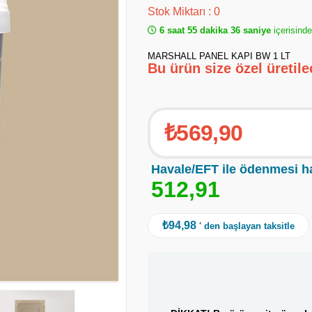
Stok Miktarı
:
0
6 saat 55 dakika 36 saniye
içerisind
MARSHALL PANEL KAPI BW 1 LT
Bu ürün size özel üretil
₺569,90
Havale/EFT ile ödenmesi h
5
1
2
,
9
1
₺94,98
' den başlayan taksitle