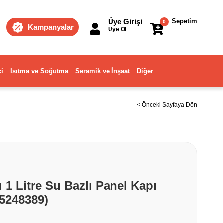
Üye Girişi
Sepetim
0
Kampanyalar
Üye Ol
ci
Isıtma ve Soğutma
Seramik ve İnşaat
Diğer
< Önceki Sayfaya Dön
 1 Litre Su Bazlı Panel Kapı
5248389)