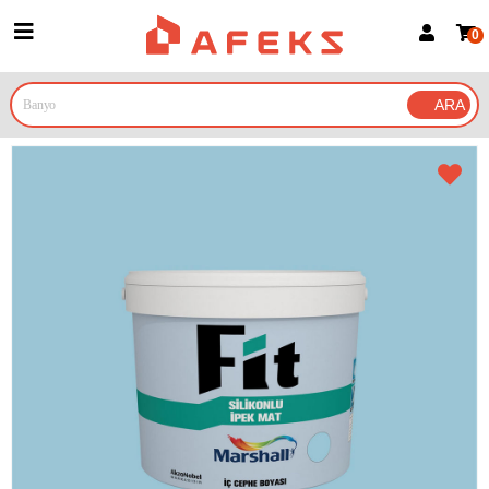
0
Üye Girişi
Üye Ol
Google İle Bağlan