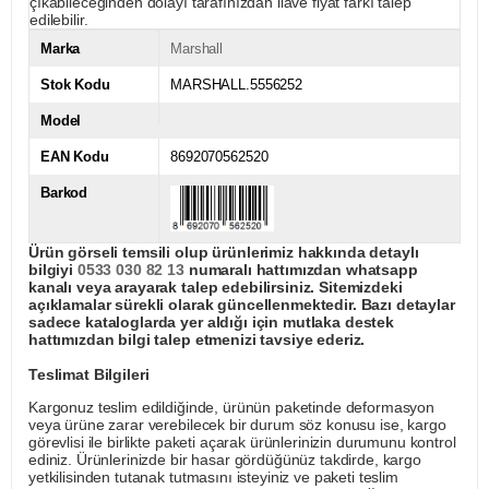
çıkabileceğinden dolayı tarafınızdan ilave fiyat farkı talep
edilebilir.
Marka
Marshall
Stok Kodu
MARSHALL.5556252
Model
EAN Kodu
8692070562520
Barkod
Ürün görseli temsili olup ürünlerimiz hakkında detaylı
bilgiyi
0533 030 82 13
numaralı hattımızdan whatsapp
kanalı veya arayarak talep edebilirsiniz. Sitemizdeki
açıklamalar sürekli olarak güncellenmektedir. Bazı detaylar
sadece kataloglarda yer aldığı için mutlaka destek
hattımızdan bilgi talep etmenizi tavsiye ederiz.
Teslimat Bilgileri
Kargonuz teslim edildiğinde, ürünün paketinde deformasyon
veya ürüne zarar verebilecek bir durum söz konusu ise, kargo
görevlisi ile birlikte paketi açarak ürünlerinizin durumunu kontrol
ediniz. Ürünlerinizde bir hasar gördüğünüz takdirde, kargo
yetkilisinden tutanak tutmasını isteyiniz ve paketi teslim