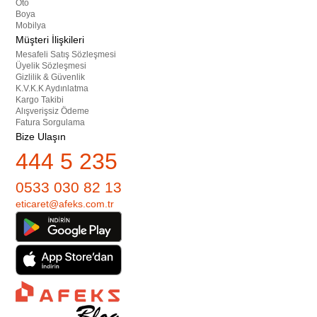
Oto
Boya
Mobilya
Müşteri İlişkileri
Mesafeli Satış Sözleşmesi
Üyelik Sözleşmesi
Gizlilik & Güvenlik
K.V.K.K Aydınlatma
Kargo Takibi
Alışverişsiz Ödeme
Fatura Sorgulama
Bize Ulaşın
444 5 235
0533 030 82 13
eticaret@afeks.com.tr