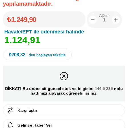
yapılamamaktadır.
ADET
₺1.249,90
Havale/EFT ile ödenmesi halinde
1
.
1
2
4
,
9
1
₺208,32
' den başlayan taksitle
DİKKAT! Bu ürüne ait güncel stok ve bilgisini
444 5 235
nolu
hattımızı arayarak öğrenebilirsiniz.
Karşılaştır
Gelince Haber Ver