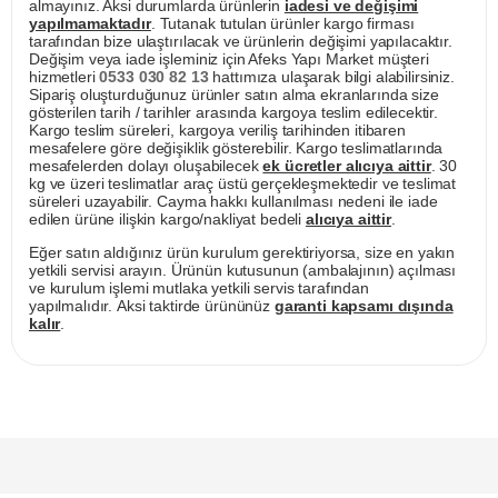
almayınız. Aksi durumlarda ürünlerin
iadesi ve değişimi
yapılmamaktadır
. Tutanak tutulan ürünler kargo firması
tarafından bize ulaştırılacak ve ürünlerin değişimi yapılacaktır.
Değişim veya iade işleminiz için Afeks Yapı Market müşteri
hizmetleri
0533 030 82 13
hattımıza ulaşarak bilgi alabilirsiniz.
Sipariş oluşturduğunuz ürünler satın alma ekranlarında size
gösterilen tarih / tarihler arasında kargoya teslim edilecektir.
Kargo teslim süreleri, kargoya veriliş tarihinden itibaren
mesafelere göre değişiklik gösterebilir. Kargo teslimatlarında
mesafelerden dolayı oluşabilecek
ek ücretler alıcıya aittir
. 30
kg ve üzeri teslimatlar araç üstü gerçekleşmektedir ve teslimat
süreleri uzayabilir. Cayma hakkı kullanılması nedeni ile iade
edilen ürüne ilişkin kargo/nakliyat bedeli
alıcıya aittir
.
Eğer satın aldığınız ürün kurulum gerektiriyorsa, size en yakın
yetkili servisi arayın. Ürünün kutusunun (ambalajının) açılması
ve kurulum işlemi mutlaka yetkili servis tarafından
yapılmalıdır. Aksi taktirde ürününüz
garanti kapsamı dışında
kalır
.