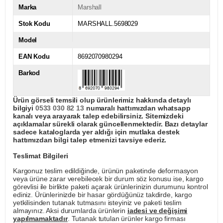
Marka
Marshall
Stok Kodu
MARSHALL.5698029
Model
EAN Kodu
8692070980294
Barkod
Ürün görseli temsili olup ürünlerimiz hakkında detaylı
bilgiyi
0533 030 82 13
numaralı hattımızdan whatsapp
kanalı veya arayarak talep edebilirsiniz. Sitemizdeki
açıklamalar sürekli olarak güncellenmektedir. Bazı detaylar
sadece kataloglarda yer aldığı için mutlaka destek
hattımızdan bilgi talep etmenizi tavsiye ederiz.
Teslimat Bilgileri
Kargonuz teslim edildiğinde, ürünün paketinde deformasyon
veya ürüne zarar verebilecek bir durum söz konusu ise, kargo
görevlisi ile birlikte paketi açarak ürünlerinizin durumunu kontrol
ediniz. Ürünlerinizde bir hasar gördüğünüz takdirde, kargo
yetkilisinden tutanak tutmasını isteyiniz ve paketi teslim
almayınız. Aksi durumlarda ürünlerin
iadesi ve değişimi
yapılmamaktadır
. Tutanak tutulan ürünler kargo firması