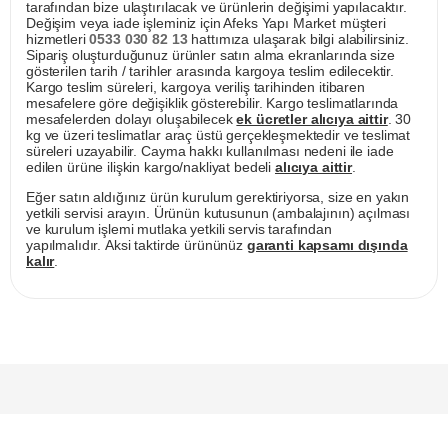
tarafından bize ulaştırılacak ve ürünlerin değişimi yapılacaktır.
Değişim veya iade işleminiz için Afeks Yapı Market müşteri
hizmetleri
0533 030 82 13
hattımıza ulaşarak bilgi alabilirsiniz.
Sipariş oluşturduğunuz ürünler satın alma ekranlarında size
gösterilen tarih / tarihler arasında kargoya teslim edilecektir.
Kargo teslim süreleri, kargoya veriliş tarihinden itibaren
mesafelere göre değişiklik gösterebilir. Kargo teslimatlarında
mesafelerden dolayı oluşabilecek
ek ücretler alıcıya aittir
. 30
kg ve üzeri teslimatlar araç üstü gerçekleşmektedir ve teslimat
süreleri uzayabilir. Cayma hakkı kullanılması nedeni ile iade
edilen ürüne ilişkin kargo/nakliyat bedeli
alıcıya aittir
.
Eğer satın aldığınız ürün kurulum gerektiriyorsa, size en yakın
yetkili servisi arayın. Ürünün kutusunun (ambalajının) açılması
ve kurulum işlemi mutlaka yetkili servis tarafından
yapılmalıdır. Aksi taktirde ürününüz
garanti kapsamı dışında
kalır
.