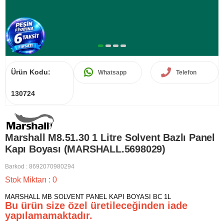
Ürün Kodu:
Whatsapp
Telefon
130724
Marshall M8.51.30 1 Litre Solvent Bazlı Panel
Kapı Boyası (MARSHALL.5698029)
Barkod
:
8692070980294
Stok Miktarı
:
0
MARSHALL MB SOLVENT PANEL KAPI BOYASI BC 1L
Bu ürün size özel üretileceğinden iade
yapılamamaktadır.