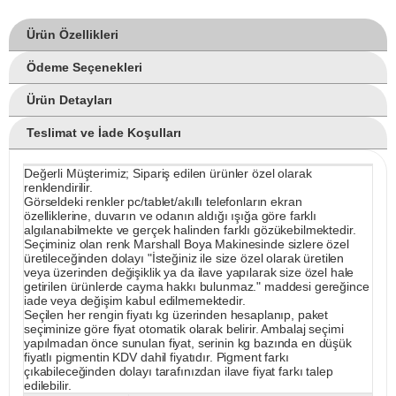
Ürün Özellikleri
Ödeme Seçenekleri
Ürün Detayları
Teslimat ve İade Koşulları
Değerli Müşterimiz; Sipariş edilen ürünler özel olarak
renklendirilir.
Görseldeki renkler pc/tablet/akıllı telefonların ekran
özelliklerine, duvarın ve odanın aldığı ışığa göre farklı
algılanabilmekte ve gerçek halinden farklı gözükebilmektedir.
Seçiminiz olan renk Marshall Boya Makinesinde sizlere özel
üretileceğinden dolayı "İsteğiniz ile size özel olarak üretilen
veya üzerinden değişiklik ya da ilave yapılarak size özel hale
getirilen ürünlerde cayma hakkı bulunmaz." maddesi gereğince
iade veya değişim kabul edilmemektedir.
Seçilen her rengin fiyatı kg üzerinden hesaplanıp, paket
seçiminize göre fiyat otomatik olarak belirir. Ambalaj seçimi
yapılmadan önce sunulan fiyat, serinin kg bazında en düşük
fiyatlı pigmentin KDV dahil fiyatıdır. Pigment farkı
çıkabileceğinden dolayı tarafınızdan ilave fiyat farkı talep
edilebilir.