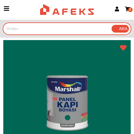
0
Üye Girişi
Üye Ol
Google İle Bağlan