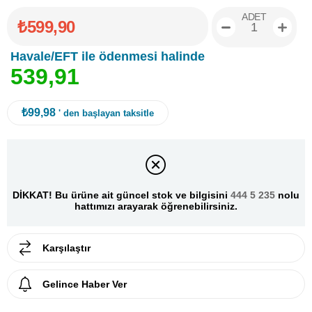
ADET
₺599,90
Havale/EFT ile ödenmesi halinde
5
3
9
,
9
1
₺99,98
' den başlayan taksitle
DİKKAT! Bu ürüne ait güncel stok ve bilgisini
444 5 235
nolu
hattımızı arayarak öğrenebilirsiniz.
Karşılaştır
Gelince Haber Ver