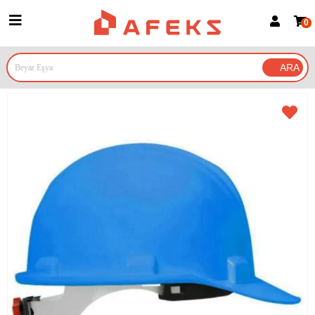
0
Üye Girişi
Üye Ol
Google İle Bağlan