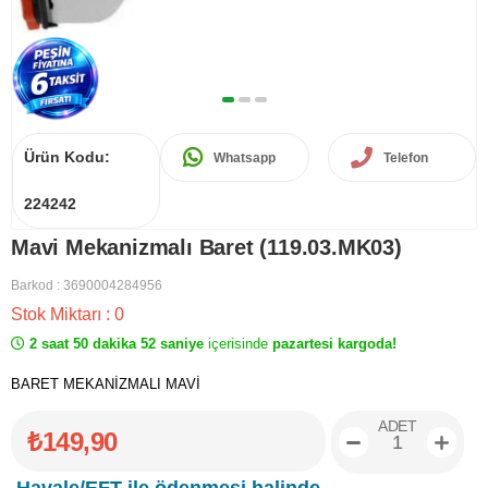
Ürün Kodu:
Whatsapp
Telefon
224242
Mavi Mekanizmalı Baret (119.03.MK03)
Barkod
:
3690004284956
Stok Miktarı
:
0
2 saat 50 dakika 52 saniye
içerisinde
pazartesi kargoda!
BARET MEKANİZMALI MAVİ
ADET
₺149,90