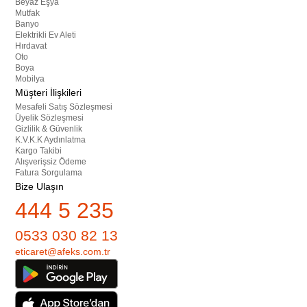
Beyaz Eşya
Mutfak
Banyo
Elektrikli Ev Aleti
Hırdavat
Oto
Boya
Mobilya
Müşteri İlişkileri
Mesafeli Satış Sözleşmesi
Üyelik Sözleşmesi
Gizlilik & Güvenlik
K.V.K.K Aydınlatma
Kargo Takibi
Alışverişsiz Ödeme
Fatura Sorgulama
Bize Ulaşın
444 5 235
0533 030 82 13
eticaret@afeks.com.tr