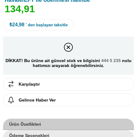
Havale/EFT ile ödenmesi halinde
1
3
4
,
9
1
₺24,98
' den başlayan taksitle
DİKKAT! Bu ürüne ait güncel stok ve bilgisini
444 5 235
nolu
hattımızı arayarak öğrenebilirsiniz.
Karşılaştır
Gelince Haber Ver
Ürün Özellikleri
Ödeme Seçenekleri