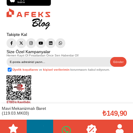
Takipte Kal
Size Özel Kampanyalar
Hemen Kayıt Ol Fırsatlardan Önce Sen Haberdar Ol!
Gönder
Üyelik koşullarını
ve
kişisel verilerimin
korunmasını kabul ediyorum.
Mavi Mekanizmalı Baret
Telif Hakkı © 2026
Afeks Yapı Market
. Tüm hakları saklıdır.
₺149,90
(119.03.MK03)
Bu web sitesindeki tüm ürünler ticari amaçlıdır. Web sitemizde yer alan
görsel ve yazılı içerikler firmamıza ait olup, firmamızın yazılı izni alınmadan
hiçbir yazılı/görsel içerik, logo, kopyalanamaz, kaynak gösterilemez ve
başka yerlerde kullanılamaz. İçeriklerin izin alınmadan kopyalanması ve
kullanılması 5846 sayılı Fikir ve Sanat Eserleri Yasasına göre suçtur.