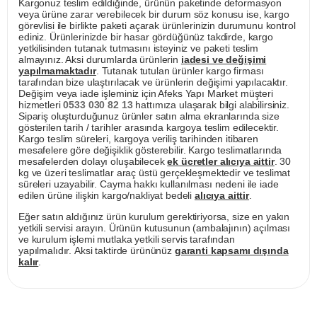
Kargonuz teslim edildiğinde, ürünün paketinde deformasyon
veya ürüne zarar verebilecek bir durum söz konusu ise, kargo
görevlisi ile birlikte paketi açarak ürünlerinizin durumunu kontrol
ediniz. Ürünlerinizde bir hasar gördüğünüz takdirde, kargo
yetkilisinden tutanak tutmasını isteyiniz ve paketi teslim
almayınız. Aksi durumlarda ürünlerin
iadesi ve değişimi
yapılmamaktadır
. Tutanak tutulan ürünler kargo firması
tarafından bize ulaştırılacak ve ürünlerin değişimi yapılacaktır.
Değişim veya iade işleminiz için Afeks Yapı Market müşteri
hizmetleri
0533 030 82 13
hattımıza ulaşarak bilgi alabilirsiniz.
Sipariş oluşturduğunuz ürünler satın alma ekranlarında size
gösterilen tarih / tarihler arasında kargoya teslim edilecektir.
Kargo teslim süreleri, kargoya veriliş tarihinden itibaren
mesafelere göre değişiklik gösterebilir. Kargo teslimatlarında
mesafelerden dolayı oluşabilecek
ek ücretler alıcıya aittir
. 30
kg ve üzeri teslimatlar araç üstü gerçekleşmektedir ve teslimat
süreleri uzayabilir. Cayma hakkı kullanılması nedeni ile iade
edilen ürüne ilişkin kargo/nakliyat bedeli
alıcıya aittir
.
Eğer satın aldığınız ürün kurulum gerektiriyorsa, size en yakın
yetkili servisi arayın. Ürünün kutusunun (ambalajının) açılması
ve kurulum işlemi mutlaka yetkili servis tarafından
yapılmalıdır. Aksi taktirde ürününüz
garanti kapsamı dışında
kalır
.