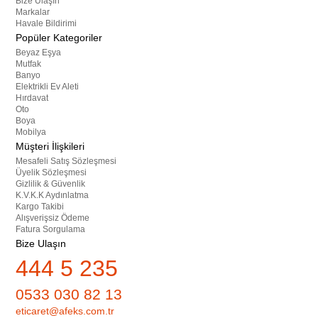
Bize Ulaşın
Markalar
Havale Bildirimi
Popüler Kategoriler
Beyaz Eşya
Mutfak
Banyo
Elektrikli Ev Aleti
Hırdavat
Oto
Boya
Mobilya
Müşteri İlişkileri
Mesafeli Satış Sözleşmesi
Üyelik Sözleşmesi
Gizlilik & Güvenlik
K.V.K.K Aydınlatma
Kargo Takibi
Alışverişsiz Ödeme
Fatura Sorgulama
Bize Ulaşın
444 5 235
0533 030 82 13
eticaret@afeks.com.tr