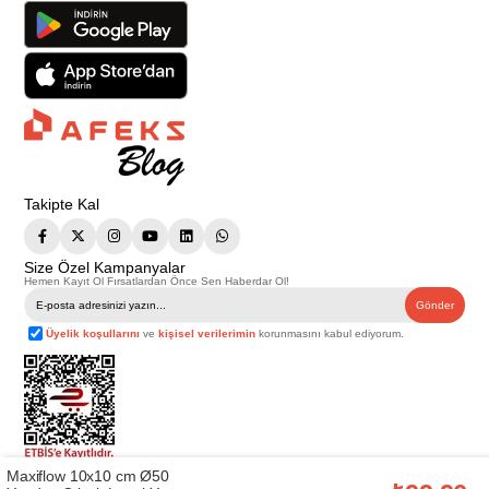
Takipte Kal
Size Özel Kampanyalar
Hemen Kayıt Ol Fırsatlardan Önce Sen Haberdar Ol!
Gönder
Üyelik koşullarını
ve
kişisel verilerimin
korunmasını kabul ediyorum.
Maxiflow 10x10 cm Ø50
Telif Hakkı © 2026
Afeks Yapı Market
. Tüm hakları saklıdır.