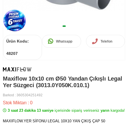
Ürün Kodu:
Whatsapp
Telefon
48207
Maxiflow 10x10 cm Ø50 Yandan Çıkışlı Legal
Yer Süzgeci (3013.0Y050K.010.1)
Barkod
:
3605304251492
Stok Miktarı
:
0
3 saat 23 dakika 13 saniye
içerisinde sipariş verirseniz
yarın
kargoda!
MAXIFLOW.YER SİFONU LEGAL 10X10 YAN ÇIKIŞ ÇAP 50