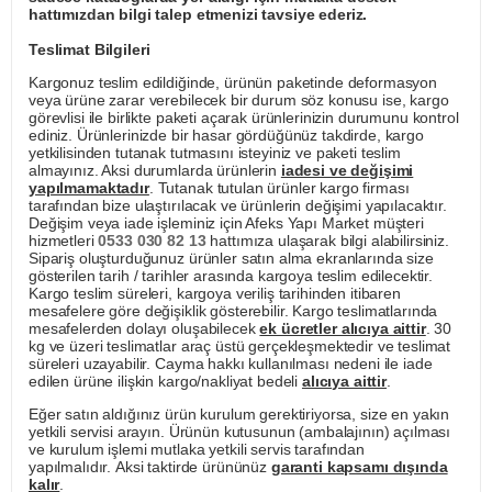
hattımızdan bilgi talep etmenizi tavsiye ederiz.
Teslimat Bilgileri
Kargonuz teslim edildiğinde, ürünün paketinde deformasyon
veya ürüne zarar verebilecek bir durum söz konusu ise, kargo
görevlisi ile birlikte paketi açarak ürünlerinizin durumunu kontrol
ediniz. Ürünlerinizde bir hasar gördüğünüz takdirde, kargo
yetkilisinden tutanak tutmasını isteyiniz ve paketi teslim
almayınız. Aksi durumlarda ürünlerin
iadesi ve değişimi
yapılmamaktadır
. Tutanak tutulan ürünler kargo firması
tarafından bize ulaştırılacak ve ürünlerin değişimi yapılacaktır.
Değişim veya iade işleminiz için Afeks Yapı Market müşteri
hizmetleri
0533 030 82 13
hattımıza ulaşarak bilgi alabilirsiniz.
Sipariş oluşturduğunuz ürünler satın alma ekranlarında size
gösterilen tarih / tarihler arasında kargoya teslim edilecektir.
Kargo teslim süreleri, kargoya veriliş tarihinden itibaren
mesafelere göre değişiklik gösterebilir. Kargo teslimatlarında
mesafelerden dolayı oluşabilecek
ek ücretler alıcıya aittir
. 30
kg ve üzeri teslimatlar araç üstü gerçekleşmektedir ve teslimat
süreleri uzayabilir. Cayma hakkı kullanılması nedeni ile iade
edilen ürüne ilişkin kargo/nakliyat bedeli
alıcıya aittir
.
Eğer satın aldığınız ürün kurulum gerektiriyorsa, size en yakın
yetkili servisi arayın. Ürünün kutusunun (ambalajının) açılması
ve kurulum işlemi mutlaka yetkili servis tarafından
yapılmalıdır. Aksi taktirde ürününüz
garanti kapsamı dışında
kalır
.