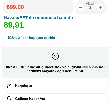
ADET
₺99,90
Havale/EFT ile ödenmesi halinde
8
9
,
9
1
₺16,65
' den başlayan taksitle
DİKKAT! Bu ürüne ait güncel stok ve bilgisini
444 5 235
nolu
hattımızı arayarak öğrenebilirsiniz.
Karşılaştır
Gelince Haber Ver