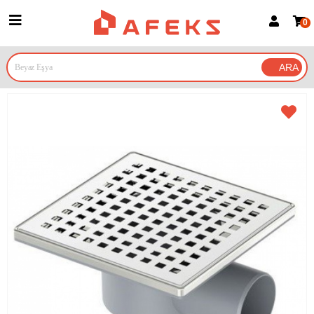
0
Üye Girişi
Üye Ol
Google İle Bağlan