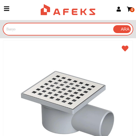
0
Üye Girişi
Üye Ol
Google İle Bağlan