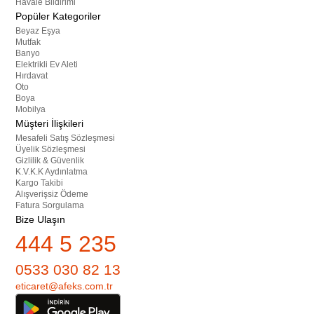
Havale Bildirimi
Popüler Kategoriler
Beyaz Eşya
Mutfak
Banyo
Elektrikli Ev Aleti
Hırdavat
Oto
Boya
Mobilya
Müşteri İlişkileri
Mesafeli Satış Sözleşmesi
Üyelik Sözleşmesi
Gizlilik & Güvenlik
K.V.K.K Aydınlatma
Kargo Takibi
Alışverişsiz Ödeme
Fatura Sorgulama
Bize Ulaşın
444 5 235
0533 030 82 13
eticaret@afeks.com.tr