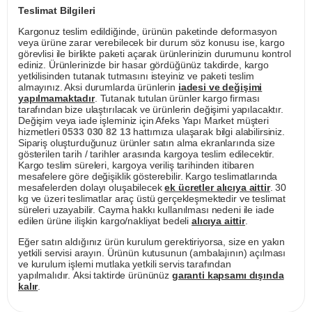
Teslimat Bilgileri
Kargonuz teslim edildiğinde, ürünün paketinde deformasyon
veya ürüne zarar verebilecek bir durum söz konusu ise, kargo
görevlisi ile birlikte paketi açarak ürünlerinizin durumunu kontrol
ediniz. Ürünlerinizde bir hasar gördüğünüz takdirde, kargo
yetkilisinden tutanak tutmasını isteyiniz ve paketi teslim
almayınız. Aksi durumlarda ürünlerin
iadesi ve değişimi
yapılmamaktadır
. Tutanak tutulan ürünler kargo firması
tarafından bize ulaştırılacak ve ürünlerin değişimi yapılacaktır.
Değişim veya iade işleminiz için Afeks Yapı Market müşteri
hizmetleri
0533 030 82 13
hattımıza ulaşarak bilgi alabilirsiniz.
Sipariş oluşturduğunuz ürünler satın alma ekranlarında size
gösterilen tarih / tarihler arasında kargoya teslim edilecektir.
Kargo teslim süreleri, kargoya veriliş tarihinden itibaren
mesafelere göre değişiklik gösterebilir. Kargo teslimatlarında
mesafelerden dolayı oluşabilecek
ek ücretler alıcıya aittir
. 30
kg ve üzeri teslimatlar araç üstü gerçekleşmektedir ve teslimat
süreleri uzayabilir. Cayma hakkı kullanılması nedeni ile iade
edilen ürüne ilişkin kargo/nakliyat bedeli
alıcıya aittir
.
Eğer satın aldığınız ürün kurulum gerektiriyorsa, size en yakın
yetkili servisi arayın. Ürünün kutusunun (ambalajının) açılması
ve kurulum işlemi mutlaka yetkili servis tarafından
yapılmalıdır. Aksi taktirde ürününüz
garanti kapsamı dışında
kalır
.