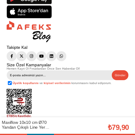
Takipte Kal
Size Özel Kampanyalar
Hemen Kayıt Ol Fırsatlardan Önce Sen Haberdar Ol!
Gönder
Üyelik koşullarını
ve
kişisel verilerimin
korunmasını kabul ediyorum.
Maxiflow 10x10 cm Ø70
Telif Hakkı © 2026
Afeks Yapı Market
. Tüm hakları saklıdır.
₺79,90
Yandan Çıkışlı Line Yer
Bu web sitesindeki tüm ürünler ticari amaçlıdır. Web sitemizde yer alan
Süzgeci (3012.0Y070K.010.1)
görsel ve yazılı içerikler firmamıza ait olup, firmamızın yazılı izni alınmadan