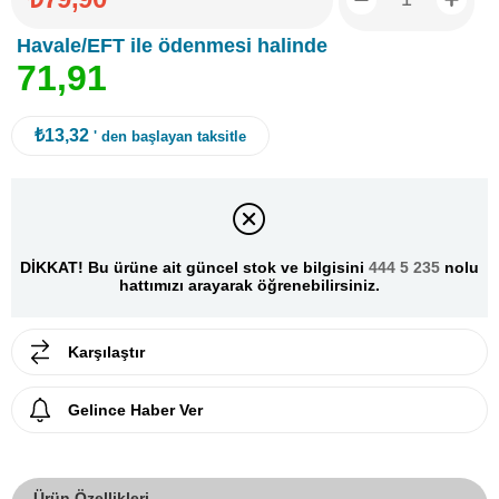
Havale/EFT ile ödenmesi halinde
7
1
,
9
1
₺13,32
' den başlayan taksitle
DİKKAT! Bu ürüne ait güncel stok ve bilgisini
444 5 235
nolu
hattımızı arayarak öğrenebilirsiniz.
Karşılaştır
Gelince Haber Ver
Ürün Özellikleri