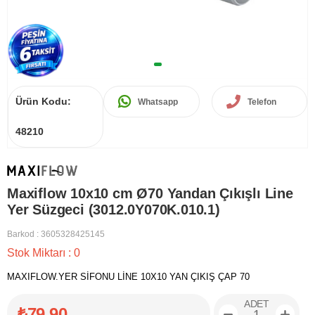
Ürün Kodu:
Whatsapp
Telefon
48210
Maxiflow 10x10 cm Ø70 Yandan Çıkışlı Line
Yer Süzgeci (3012.0Y070K.010.1)
Barkod
:
3605328425145
Stok Miktarı
:
0
MAXIFLOW.YER SİFONU LİNE 10X10 YAN ÇIKIŞ ÇAP 70
ADET
₺79,90