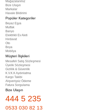
Mağazalarımız
Bize Ulaşın
Markalar
Havale Bildirimi
Popüler Kategoriler
Beyaz Eşya
Mutfak
Banyo
Elektrikli Ev Aleti
Hırdavat
Oto
Boya
Mobilya
Müşteri İlişkileri
Mesafeli Satış Sözleşmesi
Üyelik Sözleşmesi
Gizlilik & Güvenlik
K.V.K.K Aydınlatma
Kargo Takibi
Alışverişsiz Ödeme
Fatura Sorgulama
Bize Ulaşın
444 5 235
0533 030 82 13