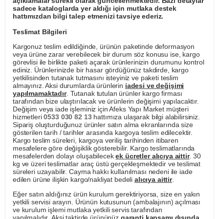
açıklamalar sürekli olarak güncellenmektedir. Bazı detaylar
sadece kataloglarda yer aldığı için mutlaka destek
hattımızdan bilgi talep etmenizi tavsiye ederiz.
Teslimat Bilgileri
Kargonuz teslim edildiğinde, ürünün paketinde deformasyon
veya ürüne zarar verebilecek bir durum söz konusu ise, kargo
görevlisi ile birlikte paketi açarak ürünlerinizin durumunu kontrol
ediniz. Ürünlerinizde bir hasar gördüğünüz takdirde, kargo
yetkilisinden tutanak tutmasını isteyiniz ve paketi teslim
almayınız. Aksi durumlarda ürünlerin
iadesi ve değişimi
yapılmamaktadır
. Tutanak tutulan ürünler kargo firması
tarafından bize ulaştırılacak ve ürünlerin değişimi yapılacaktır.
Değişim veya iade işleminiz için Afeks Yapı Market müşteri
hizmetleri
0533 030 82 13
hattımıza ulaşarak bilgi alabilirsiniz.
Sipariş oluşturduğunuz ürünler satın alma ekranlarında size
gösterilen tarih / tarihler arasında kargoya teslim edilecektir.
Kargo teslim süreleri, kargoya veriliş tarihinden itibaren
mesafelere göre değişiklik gösterebilir. Kargo teslimatlarında
mesafelerden dolayı oluşabilecek
ek ücretler alıcıya aittir
. 30
kg ve üzeri teslimatlar araç üstü gerçekleşmektedir ve teslimat
süreleri uzayabilir. Cayma hakkı kullanılması nedeni ile iade
edilen ürüne ilişkin kargo/nakliyat bedeli
alıcıya aittir
.
Eğer satın aldığınız ürün kurulum gerektiriyorsa, size en yakın
yetkili servisi arayın. Ürünün kutusunun (ambalajının) açılması
ve kurulum işlemi mutlaka yetkili servis tarafından
yapılmalıdır. Aksi taktirde ürününüz
garanti kapsamı dışında