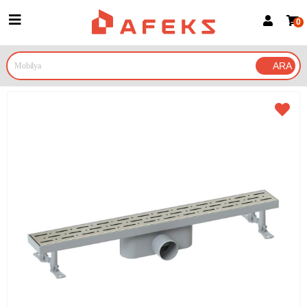
0
Üye Girişi
Üye Ol
Google İle Bağlan