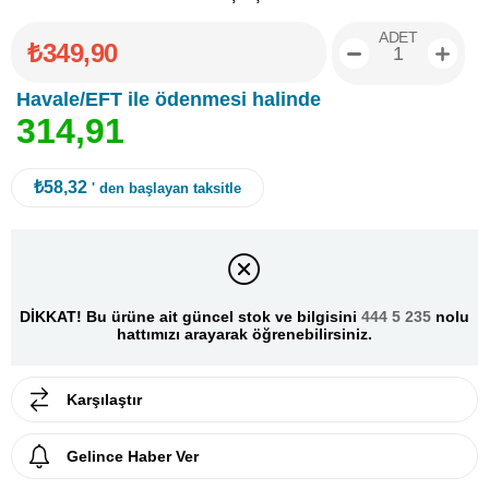
ADET
₺349,90
Havale/EFT ile ödenmesi halinde
3
1
4
,
9
1
₺58,32
' den başlayan taksitle
DİKKAT! Bu ürüne ait güncel stok ve bilgisini
444 5 235
nolu
hattımızı arayarak öğrenebilirsiniz.
Karşılaştır
Gelince Haber Ver