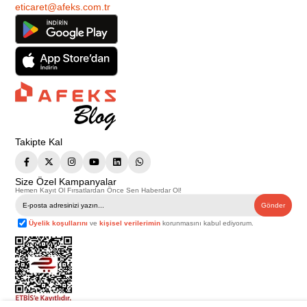
eticaret@afeks.com.tr
Takipte Kal
Size Özel Kampanyalar
Hemen Kayıt Ol Fırsatlardan Önce Sen Haberdar Ol!
Gönder
Üyelik koşullarını
ve
kişisel verilerimin
korunmasını kabul ediyorum.