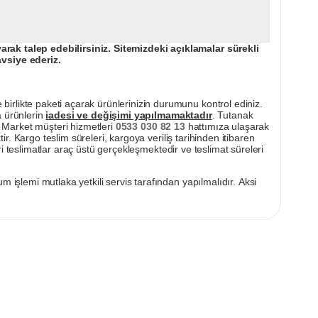
ak talep edebilirsiniz. Sitemizdeki açıklamalar sürekli
avsiye ederiz.
irlikte paketi açarak ürünlerinizin durumunu kontrol ediniz.
a ürünlerin
iadesi ve değişimi yapılmamaktadır
. Tutanak
pı Market müşteri hizmetleri
0533 030 82 13
hattımıza ulaşarak
ir. Kargo teslim süreleri, kargoya veriliş tarihinden itibaren
i teslimatlar araç üstü gerçekleşmektedir ve teslimat süreleri
m işlemi mutlaka yetkili servis tarafından yapılmalıdır. Aksi