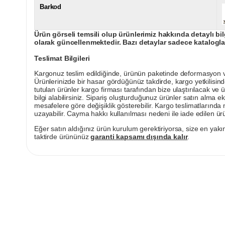
Barkod
Ürün görseli temsili olup ürünlerimiz hakkında detaylı bil
olarak güncellenmektedir. Bazı detaylar sadece kataloglar
Teslimat Bilgileri
Kargonuz teslim edildiğinde, ürünün paketinde deformasyon vey
Ürünlerinizde bir hasar gördüğünüz takdirde, kargo yetkilisind
tutulan ürünler kargo firması tarafından bize ulaştırılacak ve 
bilgi alabilirsiniz. Sipariş oluşturduğunuz ürünler satın alma ek
mesafelere göre değişiklik gösterebilir. Kargo teslimatlarınd
uzayabilir. Cayma hakkı kullanılması nedeni ile iade edilen ürü
Eğer satın aldığınız ürün kurulum gerektiriyorsa, size en yakın
taktirde ürününüz
garanti kapsamı dışında kalır
.