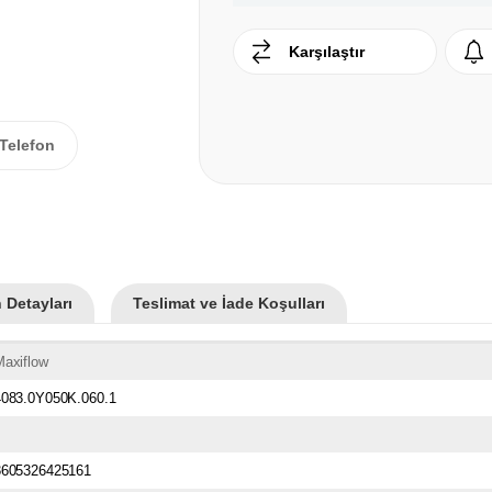
Karşılaştır
Telefon
 Detayları
Teslimat ve İade Koşulları
Maxiflow
4083.0Y050K.060.1
3605326425161