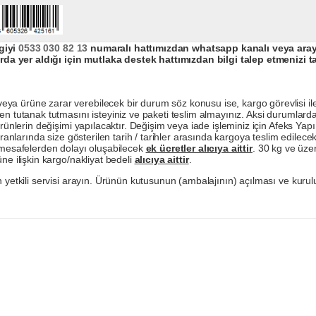
giyi
0533 030 82 13
numaralı hattımızdan whatsapp kanalı veya arayar
da yer aldığı için mutlaka destek hattımızdan bilgi talep etmenizi t
a ürüne zarar verebilecek bir durum söz konusu ise, kargo görevlisi ile b
en tutanak tutmasını isteyiniz ve paketi teslim almayınız. Aksi durumlard
ürünlerin değişimi yapılacaktır. Değişim veya iade işleminiz için Afeks Ya
ranlarında size gösterilen tarih / tarihler arasında kargoya teslim edilecekt
a mesafelerden dolayı oluşabilecek
ek ücretler alıcıya aittir
. 30 kg ve üzer
ne ilişkin kargo/nakliyat bedeli
alıcıya aittir
.
 yetkili servisi arayın. Ürünün kutusunun (ambalajının) açılması ve kurulu