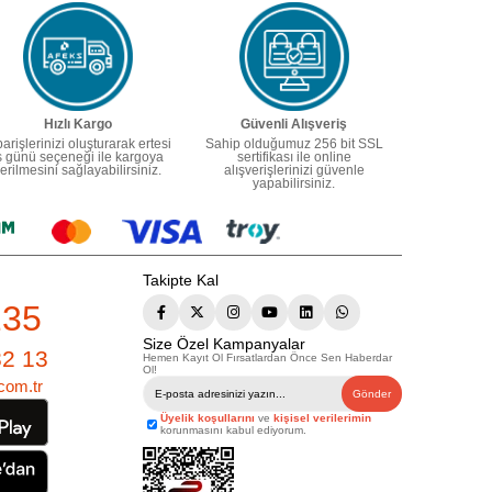
Hızlı Kargo
Güvenli Alışveriş
parişlerinizi oluşturarak ertesi
Sahip olduğumuz 256 bit SSL
ş günü seçeneği ile kargoya
sertifikası ile online
erilmesini sağlayabilirsiniz.
alışverişlerinizi güvenle
yapabilirsiniz.
Takipte Kal
235
Size Özel Kampanyalar
82 13
Hemen Kayıt Ol Fırsatlardan Önce Sen Haberdar
Ol!
com.tr
Gönder
Üyelik koşullarını
ve
kişisel verilerimin
korunmasını kabul ediyorum.