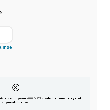
CM
alinde
tok ve bilgisini
444 5 235
nolu hattımızı arayarak
öğrenebilirsiniz.