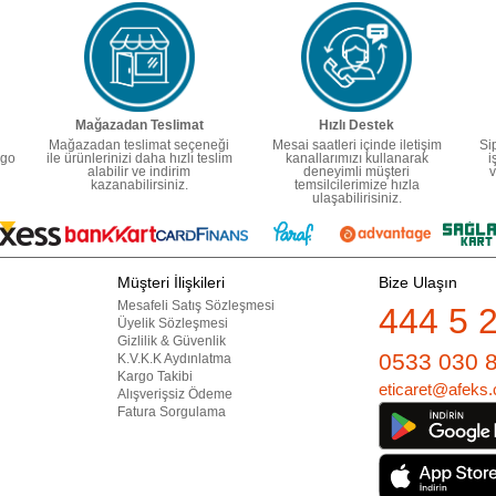
Mağazadan Teslimat
Hızlı Destek
Mağazadan teslimat seçeneği
Mesai saatleri içinde iletişim
Si
rgo
ile ürünlerinizi daha hızlı teslim
kanallarımızı kullanarak
i
alabilir ve indirim
deneyimli müşteri
v
kazanabilirsiniz.
temsilcilerimize hızla
ulaşabilirisiniz.
Müşteri İlişkileri
Bize Ulaşın
Mesafeli Satış Sözleşmesi
444 5 
Üyelik Sözleşmesi
Gizlilik & Güvenlik
0533 030 
K.V.K.K Aydınlatma
Kargo Takibi
eticaret@afeks.
Alışverişsiz Ödeme
Fatura Sorgulama