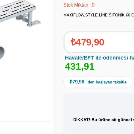
Stok Miktarı
:
0
MAXIFLOW.STYLE LİNE SİFONİK 60 
₺479,90
Havale/EFT ile ödenmesi h
4
3
1
,
9
1
₺79,98
' den başlayan taksitle
DİKKAT! Bu ürüne ait güncel s