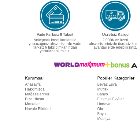
Vade Farksız 6 Taksit
Ücretsiz Kargo
Anlaşmalı kredi kartları ile
2.000₺ ve üzeri
yapacağınız alışverişlerde vade
alışverişlerinizde ücretsiz ka
farksız 6 taksit imkanından
avantajı elde edebilirsiniz.
yararlanabilirsiniz.
Kurumsal
Popüler Kategoriler
Anasayfa
Beyaz Eşya
Hakkımızda
Mutfak
Mağazalarımız
Banyo
Bize Ulaşın
Elektrikli Ev Aleti
Markalar
Hırdavat
Havale Bildirimi
Oto
Boya
Mobilya