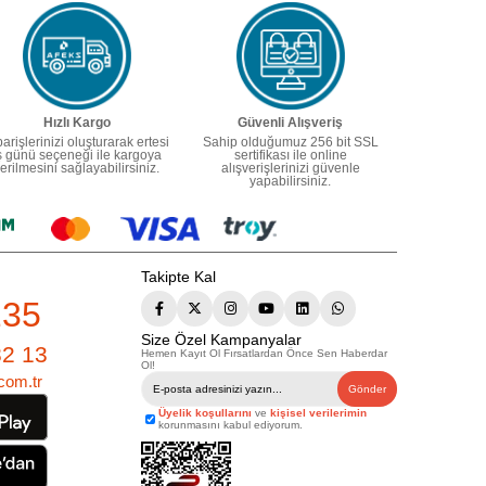
Hızlı Kargo
Güvenli Alışveriş
parişlerinizi oluşturarak ertesi
Sahip olduğumuz 256 bit SSL
ş günü seçeneği ile kargoya
sertifikası ile online
erilmesini sağlayabilirsiniz.
alışverişlerinizi güvenle
yapabilirsiniz.
Takipte Kal
235
Size Özel Kampanyalar
82 13
Hemen Kayıt Ol Fırsatlardan Önce Sen Haberdar
Ol!
com.tr
Gönder
Üyelik koşullarını
ve
kişisel verilerimin
korunmasını kabul ediyorum.