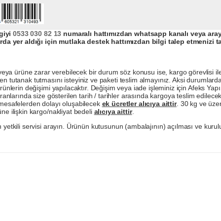
giyi
0533 030 82 13
numaralı hattımızdan whatsapp kanalı veya arayar
da yer aldığı için mutlaka destek hattımızdan bilgi talep etmenizi t
a ürüne zarar verebilecek bir durum söz konusu ise, kargo görevlisi ile b
en tutanak tutmasını isteyiniz ve paketi teslim almayınız. Aksi durumlard
ürünlerin değişimi yapılacaktır. Değişim veya iade işleminiz için Afeks Ya
ranlarında size gösterilen tarih / tarihler arasında kargoya teslim edilecekt
a mesafelerden dolayı oluşabilecek
ek ücretler alıcıya aittir
. 30 kg ve üzer
ne ilişkin kargo/nakliyat bedeli
alıcıya aittir
.
 yetkili servisi arayın. Ürünün kutusunun (ambalajının) açılması ve kurulu