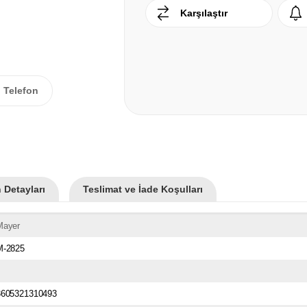
Karşılaştır
Telefon
 Detayları
Teslimat ve İade Koşulları
Mayer
M-2825
3605321310493