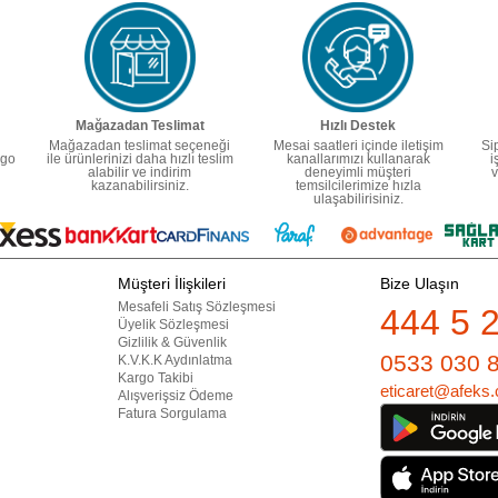
Mağazadan Teslimat
Hızlı Destek
Mağazadan teslimat seçeneği
Mesai saatleri içinde iletişim
Si
rgo
ile ürünlerinizi daha hızlı teslim
kanallarımızı kullanarak
i
alabilir ve indirim
deneyimli müşteri
v
kazanabilirsiniz.
temsilcilerimize hızla
ulaşabilirisiniz.
Müşteri İlişkileri
Bize Ulaşın
Mesafeli Satış Sözleşmesi
444 5 
Üyelik Sözleşmesi
Gizlilik & Güvenlik
0533 030 
K.V.K.K Aydınlatma
Kargo Takibi
eticaret@afeks.
Alışverişsiz Ödeme
Fatura Sorgulama