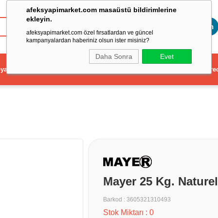
afeksyapimarket.com masaüstü bildirimlerine
ekleyin.
Toptan
afeksyapimarket.com özel fırsatlardan ve güncel
kampanyalardan haberiniz olsun ister misiniz?
Daha Sonra
Evet
ya
Elektrikli El Aleti
Aydınlatma ve Elektrik
Dekorasyon ve Ev Gere
Mayer 25 Kg. Naturel
Barkod
:
3605321310493
Stok Miktarı
:
0