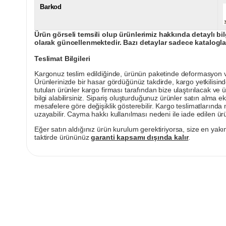
Barkod
Ürün görseli temsili olup ürünlerimiz hakkında detaylı bil
olarak güncellenmektedir. Bazı detaylar sadece kataloglar
Teslimat Bilgileri
Kargonuz teslim edildiğinde, ürünün paketinde deformasyon vey
Ürünlerinizde bir hasar gördüğünüz takdirde, kargo yetkilisind
tutulan ürünler kargo firması tarafından bize ulaştırılacak ve 
bilgi alabilirsiniz. Sipariş oluşturduğunuz ürünler satın alma ek
mesafelere göre değişiklik gösterebilir. Kargo teslimatlarınd
uzayabilir. Cayma hakkı kullanılması nedeni ile iade edilen ürü
Eğer satın aldığınız ürün kurulum gerektiriyorsa, size en yakın
taktirde ürününüz
garanti kapsamı dışında kalır
.