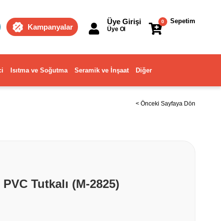
Üye Girişi
Sepetim
0
Kampanyalar
Üye Ol
ci
Isıtma ve Soğutma
Seramik ve İnşaat
Diğer
< Önceki Sayfaya Dön
 PVC Tutkalı (M-2825)