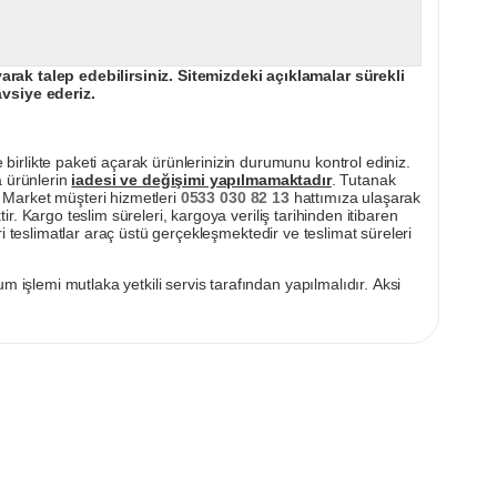
ak talep edebilirsiniz. Sitemizdeki açıklamalar sürekli
avsiye ederiz.
irlikte paketi açarak ürünlerinizin durumunu kontrol ediniz.
a ürünlerin
iadesi ve değişimi yapılmamaktadır
. Tutanak
pı Market müşteri hizmetleri
0533 030 82 13
hattımıza ulaşarak
ir. Kargo teslim süreleri, kargoya veriliş tarihinden itibaren
i teslimatlar araç üstü gerçekleşmektedir ve teslimat süreleri
m işlemi mutlaka yetkili servis tarafından yapılmalıdır. Aksi