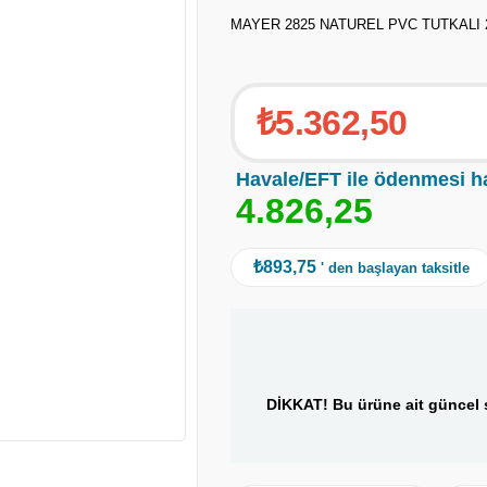
MAYER 2825 NATUREL PVC TUTKALI
₺5.362,50
Havale/EFT ile ödenmesi h
4
.
8
2
6
,
2
5
₺893,75
' den başlayan taksitle
DİKKAT! Bu ürüne ait güncel s