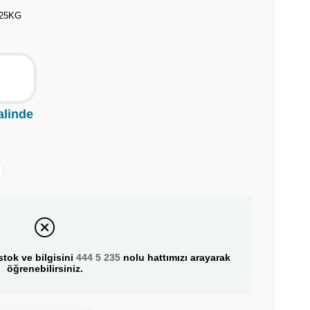
 25KG
alinde
tok ve bilgisini
444 5 235
nolu hattımızı arayarak
öğrenebilirsiniz.