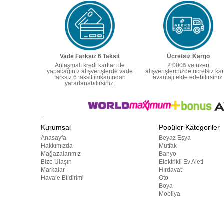
Vade Farksız 6 Taksit
Ücretsiz Kargo
Anlaşmalı kredi kartları ile
2.000₺ ve üzeri
yapacağınız alışverişlerde vade
alışverişlerinizde ücretsiz ka
farksız 6 taksit imkanından
avantajı elde edebilirsiniz.
yararlanabilirsiniz.
Kurumsal
Popüler Kategoriler
Anasayfa
Beyaz Eşya
Hakkımızda
Mutfak
Mağazalarımız
Banyo
Bize Ulaşın
Elektrikli Ev Aleti
Markalar
Hırdavat
Havale Bildirimi
Oto
Boya
Mobilya