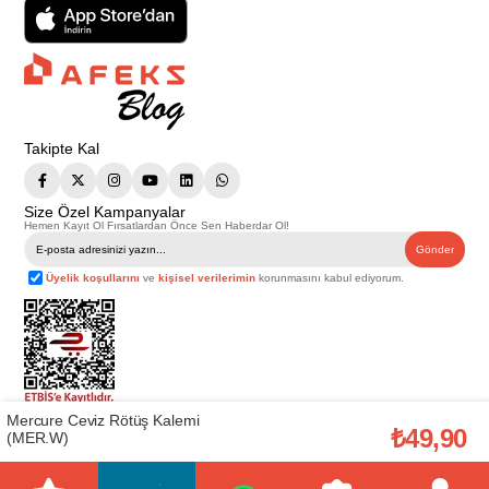
Takipte Kal
Size Özel Kampanyalar
Hemen Kayıt Ol Fırsatlardan Önce Sen Haberdar Ol!
Gönder
Üyelik koşullarını
ve
kişisel verilerimin
korunmasını kabul ediyorum.
Mercure Ceviz Rötüş Kalemi
Telif Hakkı © 2026
Afeks Yapı Market
. Tüm hakları saklıdır.
₺49,90
(MER.W)
Bu web sitesindeki tüm ürünler ticari amaçlıdır. Web sitemizde yer alan
görsel ve yazılı içerikler firmamıza ait olup, firmamızın yazılı izni alınmadan
hiçbir yazılı/görsel içerik, logo, kopyalanamaz, kaynak gösterilemez ve
başka yerlerde kullanılamaz. İçeriklerin izin alınmadan kopyalanması ve