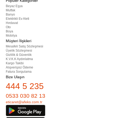
Popüler Kategoriler
Beyaz Eşya
Mutfak
Banyo
Elektrikli Ev Aleti
Hırdavat
Oto
Boya
Mobilya
Müşteri İlişkileri
Mesafeli Satış Sözleşmesi
Üyelik Sözleşmesi
Gizlilik & Güvenlik
K.V.K.K Aydınlatma
Kargo Takibi
Alışverişsiz Ödeme
Fatura Sorgulama
Bize Ulaşın
444 5 235
0533 030 82 13
eticaret@afeks.com.tr