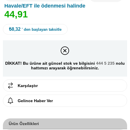
Havale/EFT ile ödenmesi halinde
4
4
,
9
1
₺8,32
' den başlayan taksitle
DİKKAT! Bu ürüne ait güncel stok ve bilgisini
444 5 235
nolu
hattımızı arayarak öğrenebilirsiniz.
Karşılaştır
Gelince Haber Ver
Ürün Özellikleri