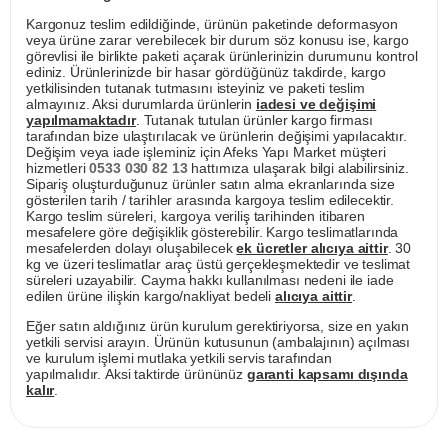
Kargonuz teslim edildiğinde, ürünün paketinde deformasyon
veya ürüne zarar verebilecek bir durum söz konusu ise, kargo
görevlisi ile birlikte paketi açarak ürünlerinizin durumunu kontrol
ediniz. Ürünlerinizde bir hasar gördüğünüz takdirde, kargo
yetkilisinden tutanak tutmasını isteyiniz ve paketi teslim
almayınız. Aksi durumlarda ürünlerin
iadesi ve değişimi
yapılmamaktadır
. Tutanak tutulan ürünler kargo firması
tarafından bize ulaştırılacak ve ürünlerin değişimi yapılacaktır.
Değişim veya iade işleminiz için Afeks Yapı Market müşteri
hizmetleri
0533 030 82 13
hattımıza ulaşarak bilgi alabilirsiniz.
Sipariş oluşturduğunuz ürünler satın alma ekranlarında size
gösterilen tarih / tarihler arasında kargoya teslim edilecektir.
Kargo teslim süreleri, kargoya veriliş tarihinden itibaren
mesafelere göre değişiklik gösterebilir. Kargo teslimatlarında
mesafelerden dolayı oluşabilecek
ek ücretler alıcıya aittir
. 30
kg ve üzeri teslimatlar araç üstü gerçekleşmektedir ve teslimat
süreleri uzayabilir. Cayma hakkı kullanılması nedeni ile iade
edilen ürüne ilişkin kargo/nakliyat bedeli
alıcıya aittir
.
Eğer satın aldığınız ürün kurulum gerektiriyorsa, size en yakın
yetkili servisi arayın. Ürünün kutusunun (ambalajının) açılması
ve kurulum işlemi mutlaka yetkili servis tarafından
yapılmalıdır. Aksi taktirde ürününüz
garanti kapsamı dışında
kalır
.