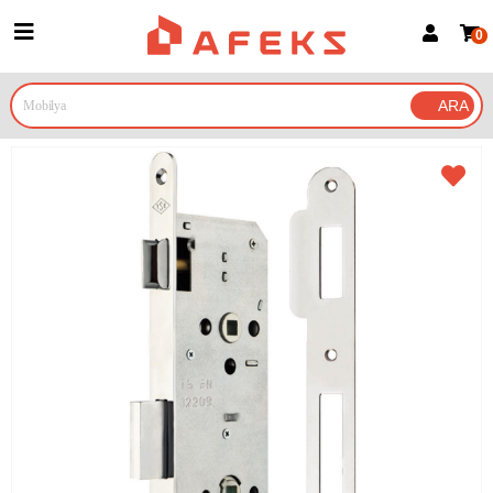
0
Üye Girişi
Üye Ol
Google İle Bağlan