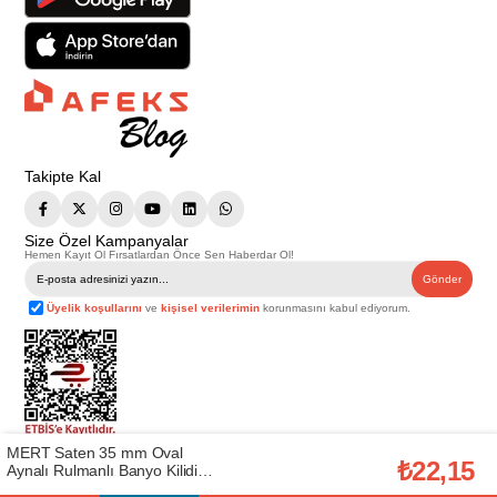
Takipte Kal
Size Özel Kampanyalar
Hemen Kayıt Ol Fırsatlardan Önce Sen Haberdar Ol!
Gönder
Üyelik koşullarını
ve
kişisel verilerimin
korunmasını kabul ediyorum.
MERT Saten 35 mm Oval
Telif Hakkı © 2026
Afeks Yapı Market
. Tüm hakları saklıdır.
₺22,15
Aynalı Rulmanlı Banyo Kilidi
Bu web sitesindeki tüm ürünler ticari amaçlıdır. Web sitemizde yer alan
(MRT.153B-ST-1)
görsel ve yazılı içerikler firmamıza ait olup, firmamızın yazılı izni alınmadan