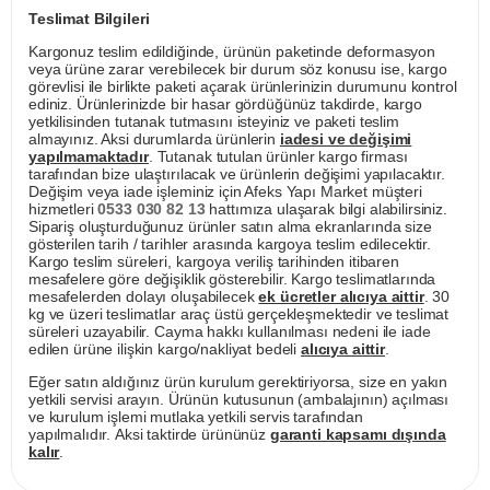
Teslimat Bilgileri
Kargonuz teslim edildiğinde, ürünün paketinde deformasyon
veya ürüne zarar verebilecek bir durum söz konusu ise, kargo
görevlisi ile birlikte paketi açarak ürünlerinizin durumunu kontrol
ediniz. Ürünlerinizde bir hasar gördüğünüz takdirde, kargo
yetkilisinden tutanak tutmasını isteyiniz ve paketi teslim
almayınız. Aksi durumlarda ürünlerin
iadesi ve değişimi
yapılmamaktadır
. Tutanak tutulan ürünler kargo firması
tarafından bize ulaştırılacak ve ürünlerin değişimi yapılacaktır.
Değişim veya iade işleminiz için Afeks Yapı Market müşteri
hizmetleri
0533 030 82 13
hattımıza ulaşarak bilgi alabilirsiniz.
Sipariş oluşturduğunuz ürünler satın alma ekranlarında size
gösterilen tarih / tarihler arasında kargoya teslim edilecektir.
Kargo teslim süreleri, kargoya veriliş tarihinden itibaren
mesafelere göre değişiklik gösterebilir. Kargo teslimatlarında
mesafelerden dolayı oluşabilecek
ek ücretler alıcıya aittir
. 30
kg ve üzeri teslimatlar araç üstü gerçekleşmektedir ve teslimat
süreleri uzayabilir. Cayma hakkı kullanılması nedeni ile iade
edilen ürüne ilişkin kargo/nakliyat bedeli
alıcıya aittir
.
Eğer satın aldığınız ürün kurulum gerektiriyorsa, size en yakın
yetkili servisi arayın. Ürünün kutusunun (ambalajının) açılması
ve kurulum işlemi mutlaka yetkili servis tarafından
yapılmalıdır. Aksi taktirde ürününüz
garanti kapsamı dışında
kalır
.