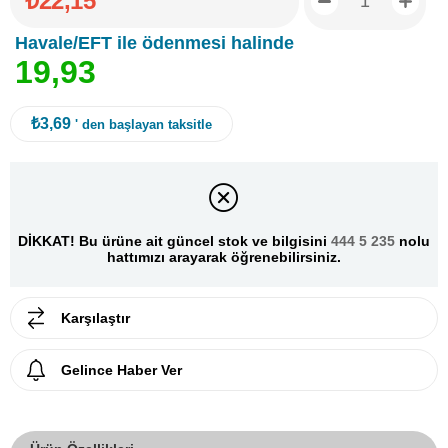
₺22,15
Havale/EFT ile ödenmesi halinde
1
9
,
9
3
₺3,69
' den başlayan taksitle
DİKKAT! Bu ürüne ait güncel stok ve bilgisini
444 5 235
nolu
hattımızı arayarak öğrenebilirsiniz.
Karşılaştır
Gelince Haber Ver