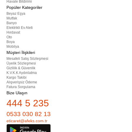
Havale Bildirimi
Popüler Kategoriler
Beyaz Eşya
Mutfak
Banyo
Elektrikli Ev Aleti
Hırdavat
Oto
Boya
Mobilya
Müşteri İlişkileri
Mesafeli Satış Sözleşmesi
Üyelik Sözleşmesi
Gizlilik & Güvenlik
K.V.K.K Aydınlatma
Kargo Takibi
Alışverişsiz Ödeme
Fatura Sorgulama
Bize Ulaşın
444 5 235
0533 030 82 13
eticaret@afeks.com.tr