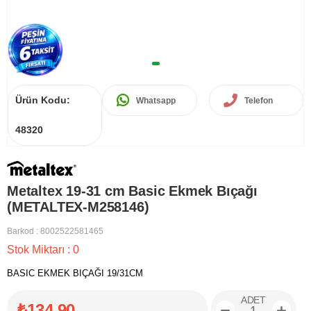
Ürün Kodu:
Whatsapp
Telefon
48320
Metaltex 19-31 cm Basic Ekmek Bıçağı
(METALTEX-M258146)
Barkod
:
8002522581465
Stok Miktarı
:
0
BASIC EKMEK BIÇAĞI 19/31CM
ADET
₺134,90