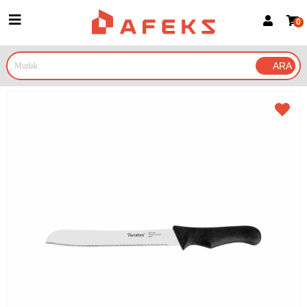
0
Üye Girişi
Üye Ol
Google İle Bağlan