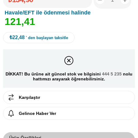
Havale/EFT ile ödenmesi halinde
1
2
1
,
4
1
₺22,48
' den başlayan taksitle
DİKKAT! Bu ürüne ait güncel stok ve bilgisini
444 5 235
nolu
hattımızı arayarak öğrenebilirsiniz.
Karşılaştır
Gelince Haber Ver
Ürün Özellikleri