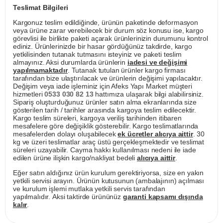
Teslimat Bilgileri
Kargonuz teslim edildiğinde, ürünün paketinde deformasyon
veya ürüne zarar verebilecek bir durum söz konusu ise, kargo
görevlisi ile birlikte paketi açarak ürünlerinizin durumunu kontrol
ediniz. Ürünlerinizde bir hasar gördüğünüz takdirde, kargo
yetkilisinden tutanak tutmasını isteyiniz ve paketi teslim
almayınız. Aksi durumlarda ürünlerin
iadesi ve değişimi
yapılmamaktadır
. Tutanak tutulan ürünler kargo firması
tarafından bize ulaştırılacak ve ürünlerin değişimi yapılacaktır.
Değişim veya iade işleminiz için Afeks Yapı Market müşteri
hizmetleri
0533 030 82 13
hattımıza ulaşarak bilgi alabilirsiniz.
Sipariş oluşturduğunuz ürünler satın alma ekranlarında size
gösterilen tarih / tarihler arasında kargoya teslim edilecektir.
Kargo teslim süreleri, kargoya veriliş tarihinden itibaren
mesafelere göre değişiklik gösterebilir. Kargo teslimatlarında
mesafelerden dolayı oluşabilecek
ek ücretler alıcıya aittir
. 30
kg ve üzeri teslimatlar araç üstü gerçekleşmektedir ve teslimat
süreleri uzayabilir. Cayma hakkı kullanılması nedeni ile iade
edilen ürüne ilişkin kargo/nakliyat bedeli
alıcıya aittir
.
Eğer satın aldığınız ürün kurulum gerektiriyorsa, size en yakın
yetkili servisi arayın. Ürünün kutusunun (ambalajının) açılması
ve kurulum işlemi mutlaka yetkili servis tarafından
yapılmalıdır. Aksi taktirde ürününüz
garanti kapsamı dışında
kalır
.