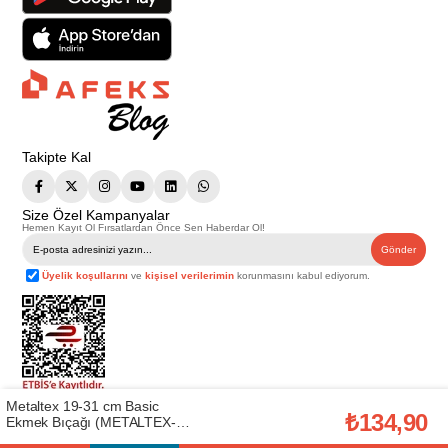
Takipte Kal
Size Özel Kampanyalar
Hemen Kayıt Ol Fırsatlardan Önce Sen Haberdar Ol!
Gönder
Üyelik koşullarını
ve
kişisel verilerimin
korunmasını kabul ediyorum.
Metaltex 19-31 cm Basic
Telif Hakkı © 2026
Afeks Yapı Market
. Tüm hakları saklıdır.
₺134,90
Ekmek Bıçağı (METALTEX-
Bu web sitesindeki tüm ürünler ticari amaçlıdır. Web sitemizde yer alan
M258146)
görsel ve yazılı içerikler firmamıza ait olup, firmamızın yazılı izni alınmadan