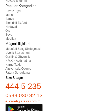
Havale Bildirimi
Popüler Kategoriler
Beyaz Eşya
Mutfak
Banyo
Elektrikli Ev Aleti
Hırdavat
Oto
Boya
Mobilya
Müşteri İlişkileri
Mesafeli Satış Sözleşmesi
Üyelik Sözleşmesi
Gizlilik & Güvenlik
K.V.K.K Aydınlatma
Kargo Takibi
Alışverişsiz Ödeme
Fatura Sorgulama
Bize Ulaşın
444 5 235
0533 030 82 13
eticaret@afeks.com.tr