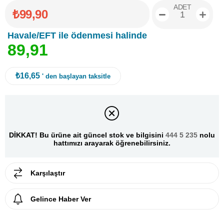
ADET
₺99,90
Havale/EFT ile ödenmesi halinde
8
9
,
9
1
₺16,65
' den başlayan taksitle
DİKKAT! Bu ürüne ait güncel stok ve bilgisini
444 5 235
nolu
hattımızı arayarak öğrenebilirsiniz.
Karşılaştır
Gelince Haber Ver