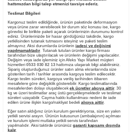
hattımızdan bilgi talep etmenizi tavsiye ederiz.
Teslimat Bilgileri
Kargonuz teslim edildiğinde, ürünün paketinde deformasyon
veya ürüne zarar verebilecek bir durum söz konusu ise, kargo
görevlisi ile birlikte paketi açarak ürünlerinizin durumunu kontrol
ediniz. Ürünlerinizde bir hasar gördüğünüz takdirde, kargo
yetkilisinden tutanak tutmasını isteyiniz ve paketi teslim
almayınız. Aksi durumlarda ürünlerin
iadesi ve değişimi
yapılmamaktadır
. Tutanak tutulan ürünler kargo firması
tarafından bize ulaştırılacak ve ürünlerin değişimi yapılacaktır.
Değişim veya iade işleminiz için Afeks Yapı Market müşteri
hizmetleri
0533 030 82 13
hattımıza ulaşarak bilgi alabilirsiniz.
Sipariş oluşturduğunuz ürünler satın alma ekranlarında size
gösterilen tarih / tarihler arasında kargoya teslim edilecektir.
Kargo teslim süreleri, kargoya veriliş tarihinden itibaren
mesafelere göre değişiklik gösterebilir. Kargo teslimatlarında
mesafelerden dolayı oluşabilecek
ek ücretler alıcıya aittir
. 30
kg ve üzeri teslimatlar araç üstü gerçekleşmektedir ve teslimat
süreleri uzayabilir. Cayma hakkı kullanılması nedeni ile iade
edilen ürüne ilişkin kargo/nakliyat bedeli
alıcıya aittir
.
Eğer satın aldığınız ürün kurulum gerektiriyorsa, size en yakın
yetkili servisi arayın. Ürünün kutusunun (ambalajının) açılması
ve kurulum işlemi mutlaka yetkili servis tarafından
yapılmalıdır. Aksi taktirde ürününüz
garanti kapsamı dışında
kalır
.