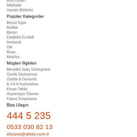
Bize Ulaşın
Markalar
Havale Bildirimi
Popüler Kategoriler
Beyaz Eşya
Mutfak
Banyo
Elektrikli Ev Aleti
Hırdavat
Oto
Boya
Mobilya
Müşteri İlişkileri
Mesafeli Satış Sözleşmesi
Üyelik Sözleşmesi
Gizlilik & Güvenlik
K.V.K.K Aydınlatma
Kargo Takibi
Alışverişsiz Ödeme
Fatura Sorgulama
Bize Ulaşın
444 5 235
0533 030 82 13
eticaret@afeks.com.tr