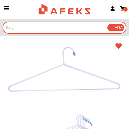
0
Üye Girişi
Üye Ol
Google İle Bağlan