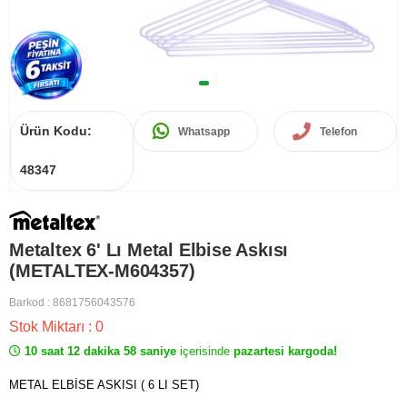
Ürün Kodu:
Whatsapp
Telefon
48347
Metaltex 6' Lı Metal Elbise Askısı
(METALTEX-M604357)
Barkod
:
8681756043576
Stok Miktarı
:
0
10 saat 12 dakika 58 saniye
içerisinde
pazartesi kargoda!
METAL ELBİSE ASKISI ( 6 LI SET)