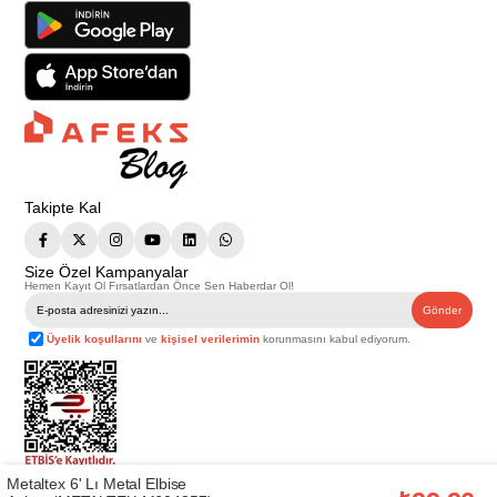
Takipte Kal
Size Özel Kampanyalar
Hemen Kayıt Ol Fırsatlardan Önce Sen Haberdar Ol!
Gönder
Üyelik koşullarını
ve
kişisel verilerimin
korunmasını kabul ediyorum.
Metaltex 6' Lı Metal Elbise
Telif Hakkı © 2026
Afeks Yapı Market
. Tüm hakları saklıdır.