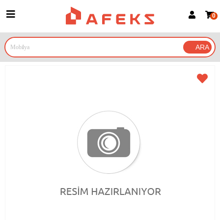
0
Üye Girişi
Üye Ol
Google İle Bağlan