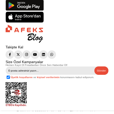
Takipte Kal
Size Özel Kampanyalar
Hemen Kayıt Ol Fırsatlardan Önce Sen Haberdar Ol!
Gönder
Üyelik koşullarını
ve
kişisel verilerimin
korunmasını kabul ediyorum.
Telif Hakkı © 2026
Afeks Yapı Market
. Tüm hakları saklıdır.