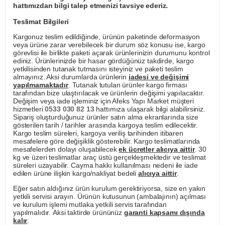
hattımızdan bilgi talep etmenizi tavsiye ederiz.
Teslimat Bilgileri
Kargonuz teslim edildiğinde, ürünün paketinde deformasyon
veya ürüne zarar verebilecek bir durum söz konusu ise, kargo
görevlisi ile birlikte paketi açarak ürünlerinizin durumunu kontrol
ediniz. Ürünlerinizde bir hasar gördüğünüz takdirde, kargo
yetkilisinden tutanak tutmasını isteyiniz ve paketi teslim
almayınız. Aksi durumlarda ürünlerin
iadesi ve değişimi
yapılmamaktadır
. Tutanak tutulan ürünler kargo firması
tarafından bize ulaştırılacak ve ürünlerin değişimi yapılacaktır.
Değişim veya iade işleminiz için Afeks Yapı Market müşteri
hizmetleri
0533 030 82 13
hattımıza ulaşarak bilgi alabilirsiniz.
Sipariş oluşturduğunuz ürünler satın alma ekranlarında size
gösterilen tarih / tarihler arasında kargoya teslim edilecektir.
Kargo teslim süreleri, kargoya veriliş tarihinden itibaren
mesafelere göre değişiklik gösterebilir. Kargo teslimatlarında
mesafelerden dolayı oluşabilecek
ek ücretler alıcıya aittir
. 30
kg ve üzeri teslimatlar araç üstü gerçekleşmektedir ve teslimat
süreleri uzayabilir. Cayma hakkı kullanılması nedeni ile iade
edilen ürüne ilişkin kargo/nakliyat bedeli
alıcıya aittir
.
Eğer satın aldığınız ürün kurulum gerektiriyorsa, size en yakın
yetkili servisi arayın. Ürünün kutusunun (ambalajının) açılması
ve kurulum işlemi mutlaka yetkili servis tarafından
yapılmalıdır. Aksi taktirde ürününüz
garanti kapsamı dışında
kalır
.