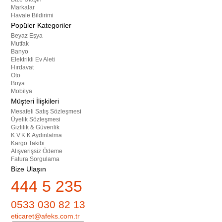
Markalar
Havale Bildirimi
Popüler Kategoriler
Beyaz Eşya
Mutfak
Banyo
Elektrikli Ev Aleti
Hırdavat
Oto
Boya
Mobilya
Müşteri İlişkileri
Mesafeli Satış Sözleşmesi
Üyelik Sözleşmesi
Gizlilik & Güvenlik
K.V.K.K Aydınlatma
Kargo Takibi
Alışverişsiz Ödeme
Fatura Sorgulama
Bize Ulaşın
444 5 235
0533 030 82 13
eticaret@afeks.com.tr