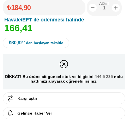
ADET
₺184,90
Havale/EFT ile ödenmesi halinde
1
6
6
,
4
1
₺30,82
' den başlayan taksitle
DİKKAT! Bu ürüne ait güncel stok ve bilgisini
444 5 235
nolu
hattımızı arayarak öğrenebilirsiniz.
Karşılaştır
Gelince Haber Ver