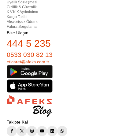
Üyelik Sözleşmesi
Gizlilik & Güvenlik
K.V.K.K Aydınlatma
Kargo Takibi
Alışverişsiz Ödeme
Fatura Sorgulama
Bize Ulaşın
444 5 235
0533 030 82 13
eticaret@afeks.com.tr
Takipte Kal