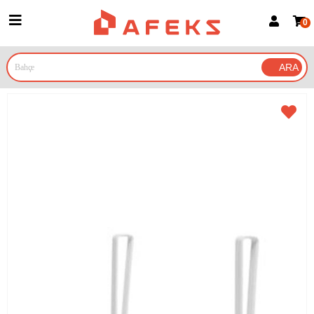
0
Üye Girişi
Üye Ol
Google İle Bağlan