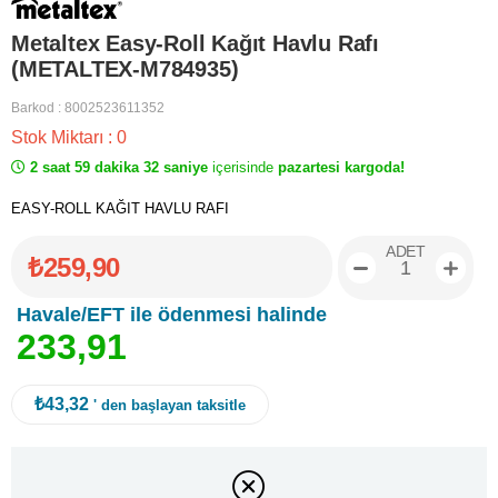
Metaltex Easy-Roll Kağıt Havlu Rafı
(METALTEX-M784935)
Barkod
:
8002523611352
Stok Miktarı
:
0
2 saat 59 dakika 32 saniye
içerisinde
pazartesi kargoda!
EASY-ROLL KAĞIT HAVLU RAFI
ADET
₺259,90
Havale/EFT ile ödenmesi halinde
2
3
3
,
9
1
₺43,32
' den başlayan taksitle