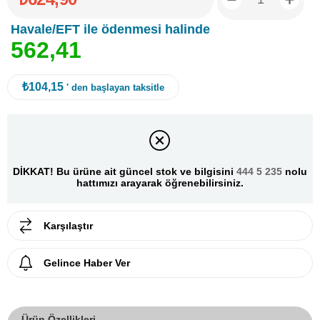
Havale/EFT ile ödenmesi halinde
5
6
2
,
4
1
₺104,15
' den başlayan taksitle
DİKKAT! Bu ürüne ait güncel stok ve bilgisini
444 5 235
nolu
hattımızı arayarak öğrenebilirsiniz.
Karşılaştır
Gelince Haber Ver
Ürün Özellikleri