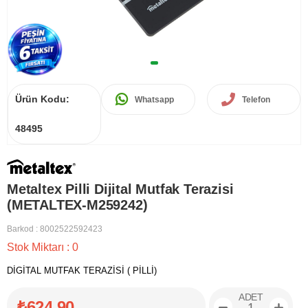
Ürün Kodu:
Whatsapp
Telefon
48495
Metaltex Pilli Dijital Mutfak Terazisi
(METALTEX-M259242)
Barkod
:
8002522592423
Stok Miktarı
:
0
DİGİTAL MUTFAK TERAZİSİ ( PİLLİ)
ADET
₺624,90