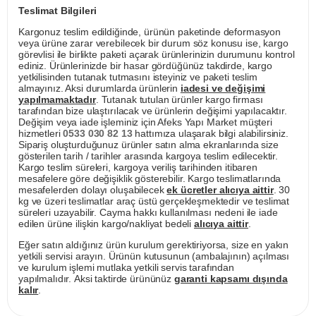
Teslimat Bilgileri
Kargonuz teslim edildiğinde, ürünün paketinde deformasyon
veya ürüne zarar verebilecek bir durum söz konusu ise, kargo
görevlisi ile birlikte paketi açarak ürünlerinizin durumunu kontrol
ediniz. Ürünlerinizde bir hasar gördüğünüz takdirde, kargo
yetkilisinden tutanak tutmasını isteyiniz ve paketi teslim
almayınız. Aksi durumlarda ürünlerin
iadesi ve değişimi
yapılmamaktadır
. Tutanak tutulan ürünler kargo firması
tarafından bize ulaştırılacak ve ürünlerin değişimi yapılacaktır.
Değişim veya iade işleminiz için Afeks Yapı Market müşteri
hizmetleri
0533 030 82 13
hattımıza ulaşarak bilgi alabilirsiniz.
Sipariş oluşturduğunuz ürünler satın alma ekranlarında size
gösterilen tarih / tarihler arasında kargoya teslim edilecektir.
Kargo teslim süreleri, kargoya veriliş tarihinden itibaren
mesafelere göre değişiklik gösterebilir. Kargo teslimatlarında
mesafelerden dolayı oluşabilecek
ek ücretler alıcıya aittir
. 30
kg ve üzeri teslimatlar araç üstü gerçekleşmektedir ve teslimat
süreleri uzayabilir. Cayma hakkı kullanılması nedeni ile iade
edilen ürüne ilişkin kargo/nakliyat bedeli
alıcıya aittir
.
Eğer satın aldığınız ürün kurulum gerektiriyorsa, size en yakın
yetkili servisi arayın. Ürünün kutusunun (ambalajının) açılması
ve kurulum işlemi mutlaka yetkili servis tarafından
yapılmalıdır. Aksi taktirde ürününüz
garanti kapsamı dışında
kalır
.