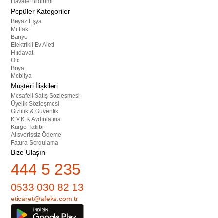
Havale Bildirimi
Popüler Kategoriler
Beyaz Eşya
Mutfak
Banyo
Elektrikli Ev Aleti
Hırdavat
Oto
Boya
Mobilya
Müşteri İlişkileri
Mesafeli Satış Sözleşmesi
Üyelik Sözleşmesi
Gizlilik & Güvenlik
K.V.K.K Aydınlatma
Kargo Takibi
Alışverişsiz Ödeme
Fatura Sorgulama
Bize Ulaşın
444 5 235
0533 030 82 13
eticaret@afeks.com.tr