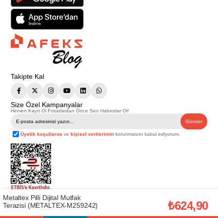
Takipte Kal
Size Özel Kampanyalar
Hemen Kayıt Ol Fırsatlardan Önce Sen Haberdar Ol!
Gönder
Üyelik koşullarını
ve
kişisel verilerimin
korunmasını kabul ediyorum.
Metaltex Pilli Dijital Mutfak
Telif Hakkı © 2026
Afeks Yapı Market
. Tüm hakları saklıdır.
₺624,90
Terazisi (METALTEX-M259242)
Bu web sitesindeki tüm ürünler ticari amaçlıdır. Web sitemizde yer alan
görsel ve yazılı içerikler firmamıza ait olup, firmamızın yazılı izni alınmadan