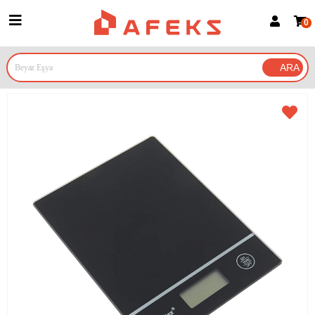
0
Üye Girişi
Üye Ol
Google İle Bağlan