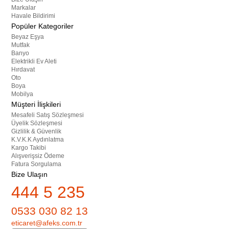
Markalar
Havale Bildirimi
Popüler Kategoriler
Beyaz Eşya
Mutfak
Banyo
Elektrikli Ev Aleti
Hırdavat
Oto
Boya
Mobilya
Müşteri İlişkileri
Mesafeli Satış Sözleşmesi
Üyelik Sözleşmesi
Gizlilik & Güvenlik
K.V.K.K Aydınlatma
Kargo Takibi
Alışverişsiz Ödeme
Fatura Sorgulama
Bize Ulaşın
444 5 235
0533 030 82 13
eticaret@afeks.com.tr