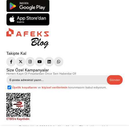
Takipte Kal
Size Özel Kampanyalar
Hemen Kayıt Ol Fırsatlardan Önce Sen Haberdar Ol!
Gönder
Üyelik koşullarını
ve
kişisel verilerimin
korunmasını kabul ediyorum.
Telif Hakkı © 2026
Afeks Yapı Market
. Tüm hakları saklıdır.