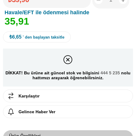
Havale/EFT ile ödenmesi halinde
3
5
,
9
1
₺6,65
' den başlayan taksitle
DİKKAT! Bu ürüne ait güncel stok ve bilgisini
444 5 235
nolu
hattımızı arayarak öğrenebilirsiniz.
Karşılaştır
Gelince Haber Ver
Ürün Özellikleri