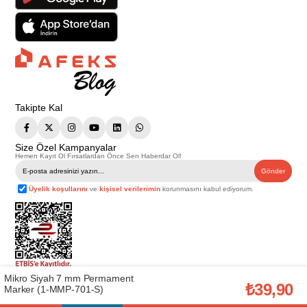
Takipte Kal
Size Özel Kampanyalar
Hemen Kayıt Ol Fırsatlardan Önce Sen Haberdar Ol!
Gönder
Üyelik koşullarını
ve
kişisel verilerimin
korunmasını kabul ediyorum.
Mikro Siyah 7 mm Permament
Telif Hakkı © 2026
Afeks Yapı Market
. Tüm hakları saklıdır.
₺39,90
Marker (1-MMP-701-S)
Bu web sitesindeki tüm ürünler ticari amaçlıdır. Web sitemizde yer alan
görsel ve yazılı içerikler firmamıza ait olup, firmamızın yazılı izni alınmadan