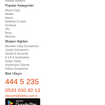
Havale Bildirimi
Popüler Kategoriler
Beyaz Eşya
Mutfak
Banyo
Elektrikli Ev Aleti
Hırdavat
Oto
Boya
Mobilya
Müşteri İlişkileri
Mesafeli Satış Sözleşmesi
Üyelik Sözleşmesi
Gizlilik & Güvenlik
K.V.K.K Aydınlatma
Kargo Takibi
Alışverişsiz Ödeme
Fatura Sorgulama
Bize Ulaşın
444 5 235
0533 030 82 13
eticaret@afeks.com.tr