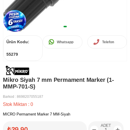
Ürün Kodu:
Whatsapp
Telefon
55279
Mikro Siyah 7 mm Permament Marker (1-
MMP-701-S)
Barkod
:
8698207055187
Stok Miktarı
:
0
MICRO Permament Marker 7 MM-Siyah
ADET
₺39,90