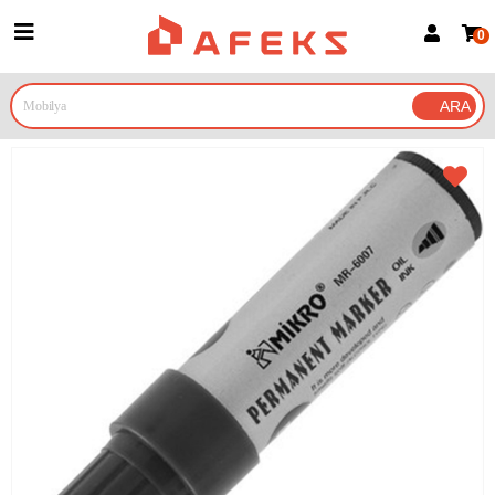
0
Üye Girişi
Üye Ol
Google İle Bağlan