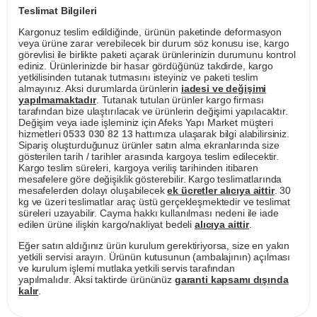
Teslimat Bilgileri
Kargonuz teslim edildiğinde, ürünün paketinde deformasyon
veya ürüne zarar verebilecek bir durum söz konusu ise, kargo
görevlisi ile birlikte paketi açarak ürünlerinizin durumunu kontrol
ediniz. Ürünlerinizde bir hasar gördüğünüz takdirde, kargo
yetkilisinden tutanak tutmasını isteyiniz ve paketi teslim
almayınız. Aksi durumlarda ürünlerin
iadesi ve değişimi
yapılmamaktadır
. Tutanak tutulan ürünler kargo firması
tarafından bize ulaştırılacak ve ürünlerin değişimi yapılacaktır.
Değişim veya iade işleminiz için Afeks Yapı Market müşteri
hizmetleri
0533 030 82 13
hattımıza ulaşarak bilgi alabilirsiniz.
Sipariş oluşturduğunuz ürünler satın alma ekranlarında size
gösterilen tarih / tarihler arasında kargoya teslim edilecektir.
Kargo teslim süreleri, kargoya veriliş tarihinden itibaren
mesafelere göre değişiklik gösterebilir. Kargo teslimatlarında
mesafelerden dolayı oluşabilecek
ek ücretler alıcıya aittir
. 30
kg ve üzeri teslimatlar araç üstü gerçekleşmektedir ve teslimat
süreleri uzayabilir. Cayma hakkı kullanılması nedeni ile iade
edilen ürüne ilişkin kargo/nakliyat bedeli
alıcıya aittir
.
Eğer satın aldığınız ürün kurulum gerektiriyorsa, size en yakın
yetkili servisi arayın. Ürünün kutusunun (ambalajının) açılması
ve kurulum işlemi mutlaka yetkili servis tarafından
yapılmalıdır. Aksi taktirde ürününüz
garanti kapsamı dışında
kalır
.