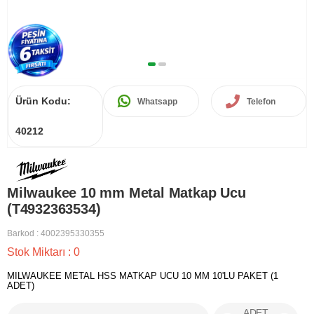
Ürün Kodu:
Whatsapp
Telefon
40212
Milwaukee 10 mm Metal Matkap Ucu
(T4932363534)
Barkod
:
4002395330355
Stok Miktarı
:
0
MILWAUKEE METAL HSS MATKAP UCU 10 MM 10'LU PAKET (1
ADET)
ADET