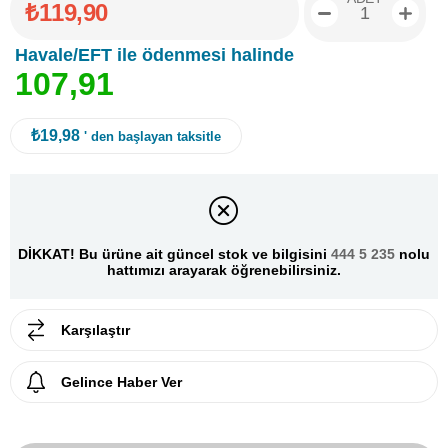
₺119,90
Havale/EFT ile ödenmesi halinde
1
0
7
,
9
1
₺19,98
' den başlayan taksitle
DİKKAT! Bu ürüne ait güncel stok ve bilgisini
444 5 235
nolu
hattımızı arayarak öğrenebilirsiniz.
Karşılaştır
Gelince Haber Ver