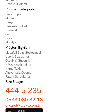
Markalar
Havale Bildirimi
Popüler Kategoriler
Beyaz Eşya
Mutfak
Banyo
Elektrikli Ev Aleti
Hırdavat
Oto
Boya
Mobilya
Müşteri İlişkileri
Mesafeli Satış Sözleşmesi
Üyelik Sözleşmesi
Gizlilik & Güvenlik
K.V.K.K Aydınlatma
Kargo Takibi
Alışverişsiz Ödeme
Fatura Sorgulama
Bize Ulaşın
444 5 235
0533 030 82 13
eticaret@afeks.com.tr