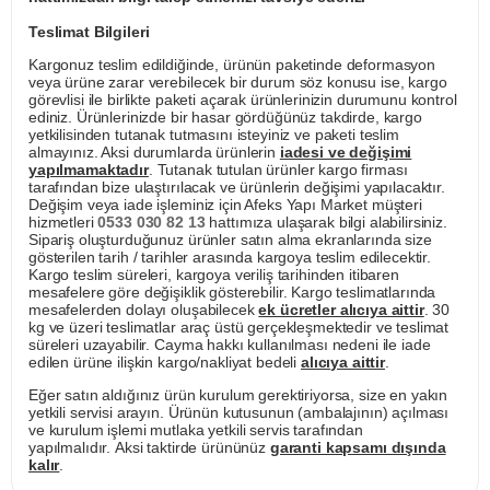
Teslimat Bilgileri
Kargonuz teslim edildiğinde, ürünün paketinde deformasyon
veya ürüne zarar verebilecek bir durum söz konusu ise, kargo
görevlisi ile birlikte paketi açarak ürünlerinizin durumunu kontrol
ediniz. Ürünlerinizde bir hasar gördüğünüz takdirde, kargo
yetkilisinden tutanak tutmasını isteyiniz ve paketi teslim
almayınız. Aksi durumlarda ürünlerin
iadesi ve değişimi
yapılmamaktadır
. Tutanak tutulan ürünler kargo firması
tarafından bize ulaştırılacak ve ürünlerin değişimi yapılacaktır.
Değişim veya iade işleminiz için Afeks Yapı Market müşteri
hizmetleri
0533 030 82 13
hattımıza ulaşarak bilgi alabilirsiniz.
Sipariş oluşturduğunuz ürünler satın alma ekranlarında size
gösterilen tarih / tarihler arasında kargoya teslim edilecektir.
Kargo teslim süreleri, kargoya veriliş tarihinden itibaren
mesafelere göre değişiklik gösterebilir. Kargo teslimatlarında
mesafelerden dolayı oluşabilecek
ek ücretler alıcıya aittir
. 30
kg ve üzeri teslimatlar araç üstü gerçekleşmektedir ve teslimat
süreleri uzayabilir. Cayma hakkı kullanılması nedeni ile iade
edilen ürüne ilişkin kargo/nakliyat bedeli
alıcıya aittir
.
Eğer satın aldığınız ürün kurulum gerektiriyorsa, size en yakın
yetkili servisi arayın. Ürünün kutusunun (ambalajının) açılması
ve kurulum işlemi mutlaka yetkili servis tarafından
yapılmalıdır. Aksi taktirde ürününüz
garanti kapsamı dışında
kalır
.