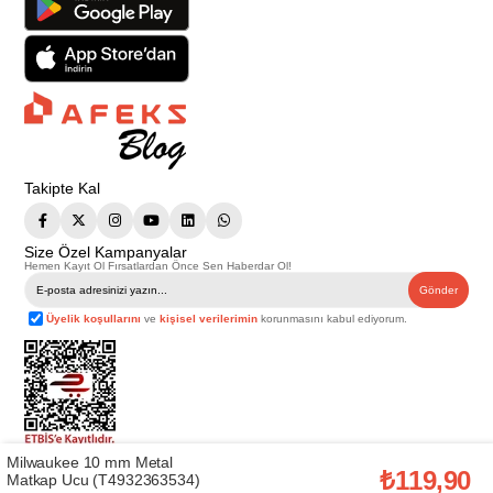
Takipte Kal
Size Özel Kampanyalar
Hemen Kayıt Ol Fırsatlardan Önce Sen Haberdar Ol!
Gönder
Üyelik koşullarını
ve
kişisel verilerimin
korunmasını kabul ediyorum.
Milwaukee 10 mm Metal
Telif Hakkı © 2026
Afeks Yapı Market
. Tüm hakları saklıdır.
₺119,90
Matkap Ucu (T4932363534)
Bu web sitesindeki tüm ürünler ticari amaçlıdır. Web sitemizde yer alan