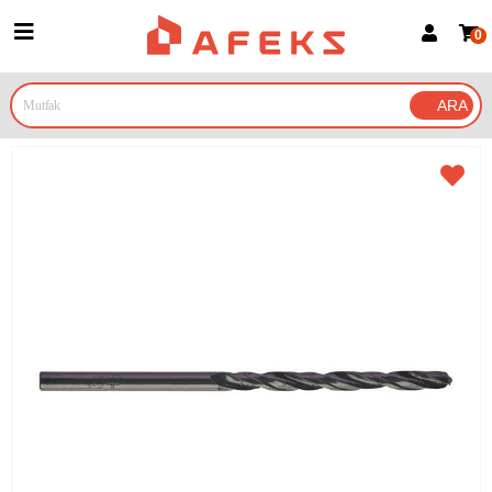
0
Üye Girişi
Üye Ol
Google İle Bağlan