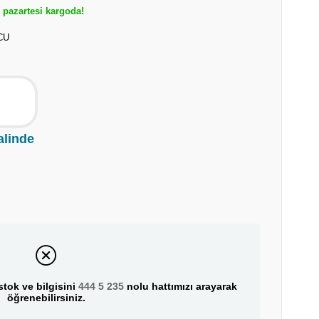
pazartesi kargoda!
CU
alinde
tok ve bilgisini
444 5 235
nolu hattımızı arayarak
öğrenebilirsiniz.