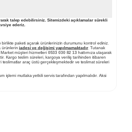
ak talep edebilirsiniz. Sitemizdeki açıklamalar sürekli
avsiye ederiz.
irlikte paketi açarak ürünlerinizin durumunu kontrol ediniz.
a ürünlerin
iadesi ve değişimi yapılmamaktadır
. Tutanak
pı Market müşteri hizmetleri
0533 030 82 13
hattımıza ulaşarak
ir. Kargo teslim süreleri, kargoya veriliş tarihinden itibaren
i teslimatlar araç üstü gerçekleşmektedir ve teslimat süreleri
m işlemi mutlaka yetkili servis tarafından yapılmalıdır. Aksi