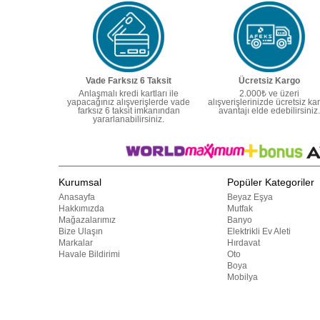
Vade Farksız 6 Taksit
Ücretsiz Kargo
Anlaşmalı kredi kartları ile
2.000₺ ve üzeri
yapacağınız alışverişlerde vade
alışverişlerinizde ücretsiz ka
farksız 6 taksit imkanından
avantajı elde edebilirsiniz.
yararlanabilirsiniz.
Kurumsal
Popüler Kategoriler
Anasayfa
Beyaz Eşya
Hakkımızda
Mutfak
Mağazalarımız
Banyo
Bize Ulaşın
Elektrikli Ev Aleti
Markalar
Hırdavat
Havale Bildirimi
Oto
Boya
Mobilya