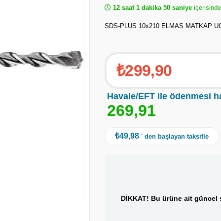
12 saat 1 dakika 50 saniye
içerisinde
SDS-PLUS 10x210 ELMAS MATKAP U
₺299,90
Havale/EFT ile ödenmesi h
2
6
9
,
9
1
₺49,98
' den başlayan taksitle
DİKKAT! Bu ürüne ait güncel s