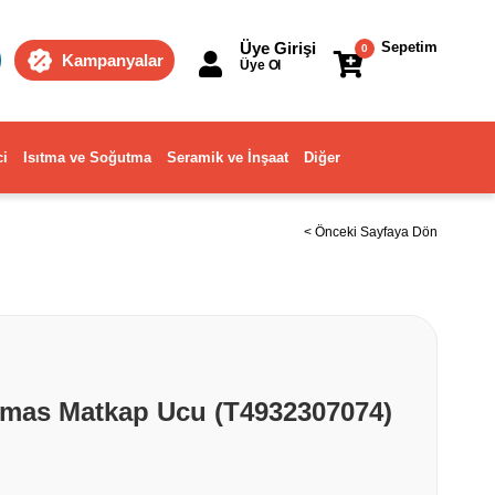
Üye Girişi
Sepetim
0
Kampanyalar
Üye Ol
ci
Isıtma ve Soğutma
Seramik ve İnşaat
Diğer
< Önceki Sayfaya Dön
lmas Matkap Ucu (T4932307074)