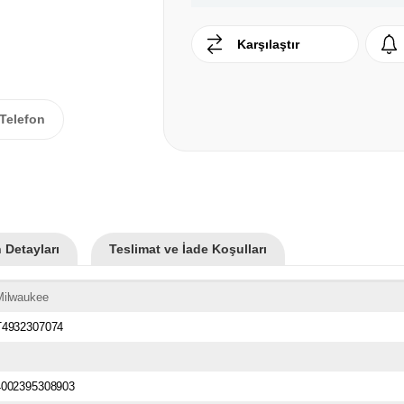
Karşılaştır
Telefon
 Detayları
Teslimat ve İade Koşulları
Milwaukee
T4932307074
4002395308903