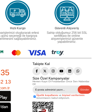
Hızlı Kargo
Güvenli Alışveriş
parişlerinizi oluşturarak ertesi
Sahip olduğumuz 256 bit SSL
ş günü seçeneği ile kargoya
sertifikası ile online
erilmesini sağlayabilirsiniz.
alışverişlerinizi güvenle
yapabilirsiniz.
Takipte Kal
235
Size Özel Kampanyalar
82 13
Hemen Kayıt Ol Fırsatlardan Önce Sen Haberdar
Ol!
com.tr
Gönder
Üyelik koşullarını
ve
kişisel verilerimin
korunmasını kabul ediyorum.