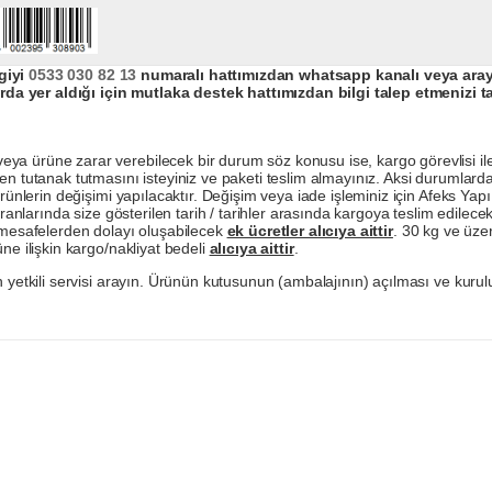
giyi
0533 030 82 13
numaralı hattımızdan whatsapp kanalı veya arayar
da yer aldığı için mutlaka destek hattımızdan bilgi talep etmenizi t
a ürüne zarar verebilecek bir durum söz konusu ise, kargo görevlisi ile b
en tutanak tutmasını isteyiniz ve paketi teslim almayınız. Aksi durumlard
ürünlerin değişimi yapılacaktır. Değişim veya iade işleminiz için Afeks Ya
ranlarında size gösterilen tarih / tarihler arasında kargoya teslim edilecekt
a mesafelerden dolayı oluşabilecek
ek ücretler alıcıya aittir
. 30 kg ve üzer
ne ilişkin kargo/nakliyat bedeli
alıcıya aittir
.
 yetkili servisi arayın. Ürünün kutusunun (ambalajının) açılması ve kurulu