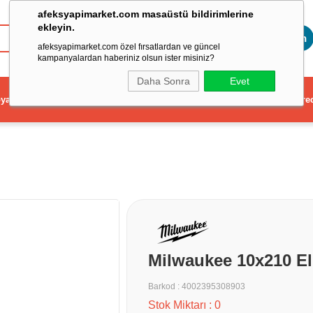
afeksyapimarket.com masaüstü bildirimlerine
ekleyin.
Toptan
afeksyapimarket.com özel fırsatlardan ve güncel
kampanyalardan haberiniz olsun ister misiniz?
Daha Sonra
Evet
ya
Elektrikli El Aleti
Aydınlatma ve Elektrik
Dekorasyon ve Ev Gere
Milwaukee 10x210 E
Barkod
:
4002395308903
Stok Miktarı
:
0