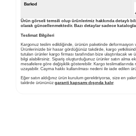
Barkod
Ürün görseli temsili olup ürünlerimiz hakkında detaylı bil
olarak güncellenmektedir. Bazı detaylar sadece kataloglar
Teslimat Bilgileri
Kargonuz teslim edildiğinde, ürünün paketinde deformasyon vey
Ürünlerinizde bir hasar gördüğünüz takdirde, kargo yetkilisind
tutulan ürünler kargo firması tarafından bize ulaştırılacak ve 
bilgi alabilirsiniz. Sipariş oluşturduğunuz ürünler satın alma ek
mesafelere göre değişiklik gösterebilir. Kargo teslimatlarınd
uzayabilir. Cayma hakkı kullanılması nedeni ile iade edilen ürü
Eğer satın aldığınız ürün kurulum gerektiriyorsa, size en yakın
taktirde ürününüz
garanti kapsamı dışında kalır
.