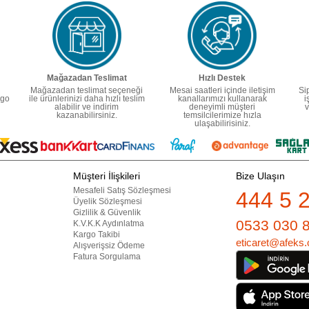
Mağazadan Teslimat
Hızlı Destek
Mağazadan teslimat seçeneği
Mesai saatleri içinde iletişim
Si
rgo
ile ürünlerinizi daha hızlı teslim
kanallarımızı kullanarak
i
alabilir ve indirim
deneyimli müşteri
v
kazanabilirsiniz.
temsilcilerimize hızla
ulaşabilirisiniz.
Müşteri İlişkileri
Bize Ulaşın
Mesafeli Satış Sözleşmesi
444 5 
Üyelik Sözleşmesi
Gizlilik & Güvenlik
0533 030 
K.V.K.K Aydınlatma
Kargo Takibi
eticaret@afeks.
Alışverişsiz Ödeme
Fatura Sorgulama