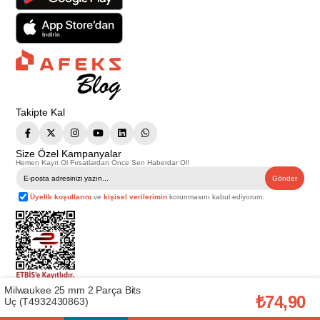
Takipte Kal
Size Özel Kampanyalar
Hemen Kayıt Ol Fırsatlardan Önce Sen Haberdar Ol!
Gönder
Üyelik koşullarını
ve
kişisel verilerimin
korunmasını kabul ediyorum.
Milwaukee 25 mm 2 Parça Bits
Telif Hakkı © 2026
Afeks Yapı Market
. Tüm hakları saklıdır.
₺74,90
Uç (T4932430863)
Bu web sitesindeki tüm ürünler ticari amaçlıdır. Web sitemizde yer alan
görsel ve yazılı içerikler firmamıza ait olup, firmamızın yazılı izni alınmadan