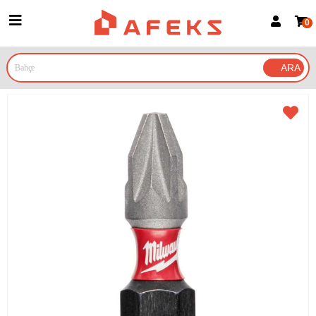
0
Üye Girişi
Üye Ol
Google İle Bağlan