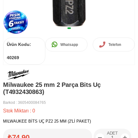
Ürün Kodu:
Whatsapp
Telefon
40269
Milwaukee 25 mm 2 Parça Bits Uç
(T4932430863)
Barkod
:
3605400084765
Stok Miktarı
:
0
MILWAUKEE BİTS UÇ PZ2 25 MM (2'Lİ PAKET)
ADET
₺74,90