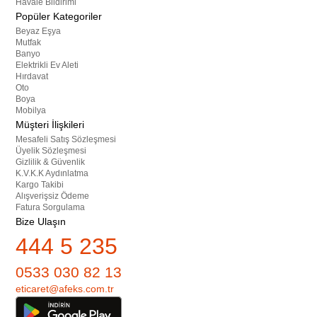
Havale Bildirimi
Popüler Kategoriler
Beyaz Eşya
Mutfak
Banyo
Elektrikli Ev Aleti
Hırdavat
Oto
Boya
Mobilya
Müşteri İlişkileri
Mesafeli Satış Sözleşmesi
Üyelik Sözleşmesi
Gizlilik & Güvenlik
K.V.K.K Aydınlatma
Kargo Takibi
Alışverişsiz Ödeme
Fatura Sorgulama
Bize Ulaşın
444 5 235
0533 030 82 13
eticaret@afeks.com.tr