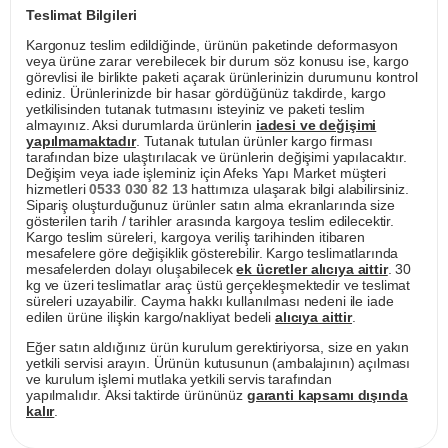
Teslimat Bilgileri
Kargonuz teslim edildiğinde, ürünün paketinde deformasyon
veya ürüne zarar verebilecek bir durum söz konusu ise, kargo
görevlisi ile birlikte paketi açarak ürünlerinizin durumunu kontrol
ediniz. Ürünlerinizde bir hasar gördüğünüz takdirde, kargo
yetkilisinden tutanak tutmasını isteyiniz ve paketi teslim
almayınız. Aksi durumlarda ürünlerin
iadesi ve değişimi
yapılmamaktadır
. Tutanak tutulan ürünler kargo firması
tarafından bize ulaştırılacak ve ürünlerin değişimi yapılacaktır.
Değişim veya iade işleminiz için Afeks Yapı Market müşteri
hizmetleri
0533 030 82 13
hattımıza ulaşarak bilgi alabilirsiniz.
Sipariş oluşturduğunuz ürünler satın alma ekranlarında size
gösterilen tarih / tarihler arasında kargoya teslim edilecektir.
Kargo teslim süreleri, kargoya veriliş tarihinden itibaren
mesafelere göre değişiklik gösterebilir. Kargo teslimatlarında
mesafelerden dolayı oluşabilecek
ek ücretler alıcıya aittir
. 30
kg ve üzeri teslimatlar araç üstü gerçekleşmektedir ve teslimat
süreleri uzayabilir. Cayma hakkı kullanılması nedeni ile iade
edilen ürüne ilişkin kargo/nakliyat bedeli
alıcıya aittir
.
Eğer satın aldığınız ürün kurulum gerektiriyorsa, size en yakın
yetkili servisi arayın. Ürünün kutusunun (ambalajının) açılması
ve kurulum işlemi mutlaka yetkili servis tarafından
yapılmalıdır. Aksi taktirde ürününüz
garanti kapsamı dışında
kalır
.