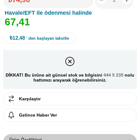
Havale/EFT ile ödenmesi halinde
6
7
,
4
1
₺12,48
' den başlayan taksitle
DİKKAT! Bu ürüne ait güncel stok ve bilgisini
444 5 235
nolu
hattımızı arayarak öğrenebilirsiniz.
Karşılaştır
Gelince Haber Ver
Ürün Özellikleri