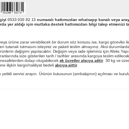
giyi
0533 030 82 13
numaralı hattımızdan whatsapp kanalı veya arayar
da yer aldığı için mutlaka destek hattımızdan bilgi talep etmenizi t
a ürüne zarar verebilecek bir durum söz konusu ise, kargo görevlisi ile b
en tutanak tutmasını isteyiniz ve paketi teslim almayınız. Aksi durumlard
ürünlerin değişimi yapılacaktır. Değişim veya iade işleminiz için Afeks Ya
ranlarında size gösterilen tarih / tarihler arasında kargoya teslim edilecekt
a mesafelerden dolayı oluşabilecek
ek ücretler alıcıya aittir
. 30 kg ve üzer
ne ilişkin kargo/nakliyat bedeli
alıcıya aittir
.
 yetkili servisi arayın. Ürünün kutusunun (ambalajının) açılması ve kurulu