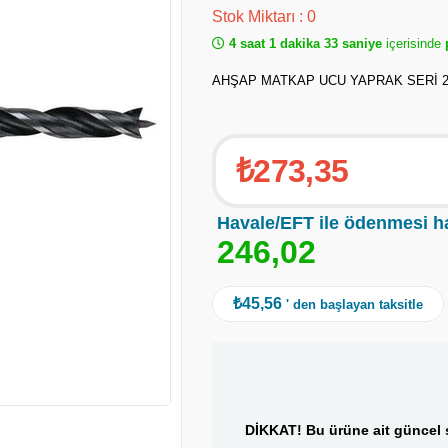
Stok Miktarı
:
0
4 saat 1 dakika 33 saniye
içerisinde
p
AHŞAP MATKAP UCU YAPRAK SERİ 
₺273,35
Havale/EFT ile ödenmesi h
2
4
6
,
0
2
₺45,56
' den başlayan taksitle
DİKKAT! Bu ürüne ait güncel s