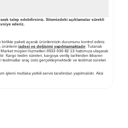
ak talep edebilirsiniz. Sitemizdeki açıklamalar sürekli
avsiye ederiz.
irlikte paketi açarak ürünlerinizin durumunu kontrol ediniz.
a ürünlerin
iadesi ve değişimi yapılmamaktadır
. Tutanak
pı Market müşteri hizmetleri
0533 030 82 13
hattımıza ulaşarak
ir. Kargo teslim süreleri, kargoya veriliş tarihinden itibaren
i teslimatlar araç üstü gerçekleşmektedir ve teslimat süreleri
m işlemi mutlaka yetkili servis tarafından yapılmalıdır. Aksi