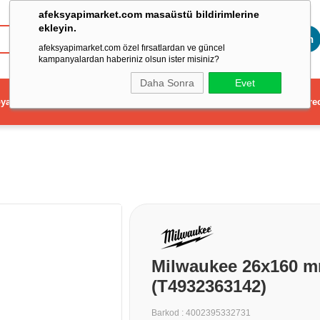
afeksyapimarket.com masaüstü bildirimlerine
ekleyin.
Toptan
afeksyapimarket.com özel fırsatlardan ve güncel
kampanyalardan haberiniz olsun ister misiniz?
Daha Sonra
Evet
ya
Elektrikli El Aleti
Aydınlatma ve Elektrik
Dekorasyon ve Ev Gere
Milwaukee 26x160 
(T4932363142)
Barkod
:
4002395332731