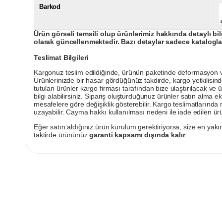
Barkod
Ürün görseli temsili olup ürünlerimiz hakkında detaylı bil
olarak güncellenmektedir. Bazı detaylar sadece kataloglar
Teslimat Bilgileri
Kargonuz teslim edildiğinde, ürünün paketinde deformasyon vey
Ürünlerinizde bir hasar gördüğünüz takdirde, kargo yetkilisind
tutulan ürünler kargo firması tarafından bize ulaştırılacak ve 
bilgi alabilirsiniz. Sipariş oluşturduğunuz ürünler satın alma ek
mesafelere göre değişiklik gösterebilir. Kargo teslimatlarınd
uzayabilir. Cayma hakkı kullanılması nedeni ile iade edilen ürü
Eğer satın aldığınız ürün kurulum gerektiriyorsa, size en yakın
taktirde ürününüz
garanti kapsamı dışında kalır
.