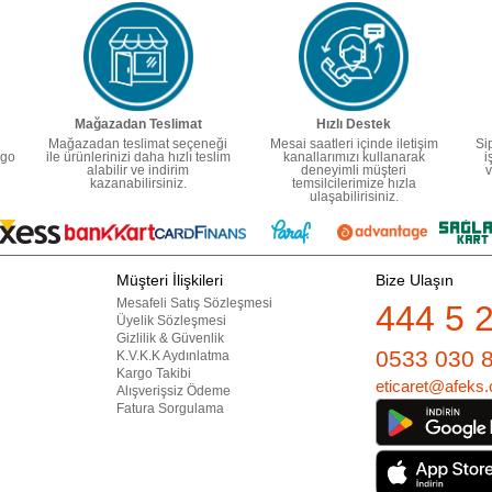
Mağazadan Teslimat
Hızlı Destek
Mağazadan teslimat seçeneği
Mesai saatleri içinde iletişim
Si
rgo
ile ürünlerinizi daha hızlı teslim
kanallarımızı kullanarak
i
alabilir ve indirim
deneyimli müşteri
v
kazanabilirsiniz.
temsilcilerimize hızla
ulaşabilirisiniz.
Müşteri İlişkileri
Bize Ulaşın
Mesafeli Satış Sözleşmesi
444 5 
Üyelik Sözleşmesi
Gizlilik & Güvenlik
0533 030 
K.V.K.K Aydınlatma
Kargo Takibi
eticaret@afeks.
Alışverişsiz Ödeme
Fatura Sorgulama