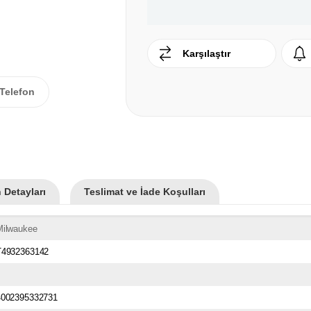
Karşılaştır
Telefon
 Detayları
Teslimat ve İade Koşulları
Milwaukee
T4932363142
4002395332731