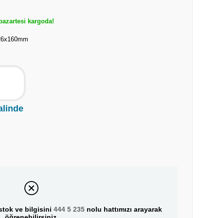
azartesi kargoda!
26x160mm
alinde
tok ve bilgisini
444 5 235
nolu hattımızı arayarak
öğrenebilirsiniz.