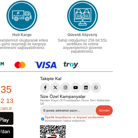
Hızlı Kargo
Güvenli Alışveriş
parişlerinizi oluşturarak ertesi
Sahip olduğumuz 256 bit SSL
ş günü seçeneği ile kargoya
sertifikası ile online
erilmesini sağlayabilirsiniz.
alışverişlerinizi güvenle
yapabilirsiniz.
Takipte Kal
235
Size Özel Kampanyalar
82 13
Hemen Kayıt Ol Fırsatlardan Önce Sen Haberdar
Ol!
com.tr
Gönder
Üyelik koşullarını
ve
kişisel verilerimin
korunmasını kabul ediyorum.