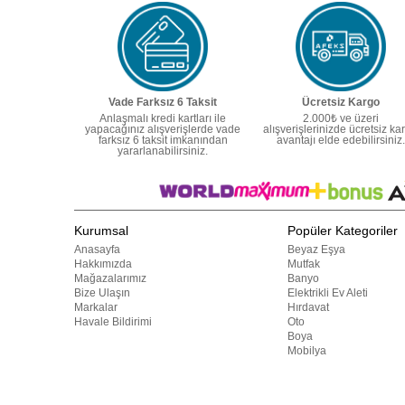
Vade Farksız 6 Taksit
Ücretsiz Kargo
Anlaşmalı kredi kartları ile
2.000₺ ve üzeri
yapacağınız alışverişlerde vade
alışverişlerinizde ücretsiz ka
farksız 6 taksit imkanından
avantajı elde edebilirsiniz.
yararlanabilirsiniz.
Kurumsal
Popüler Kategoriler
Anasayfa
Beyaz Eşya
Hakkımızda
Mutfak
Mağazalarımız
Banyo
Bize Ulaşın
Elektrikli Ev Aleti
Markalar
Hırdavat
Havale Bildirimi
Oto
Boya
Mobilya