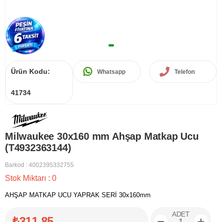
Ürün Kodu:
Whatsapp
Telefon
41734
Milwaukee 30x160 mm Ahşap Matkap Ucu
(T4932363144)
Barkod
:
4002395332755
Stok Miktarı
:
0
AHŞAP MATKAP UCU YAPRAK SERİ 30x160mm
ADET
₺311,85