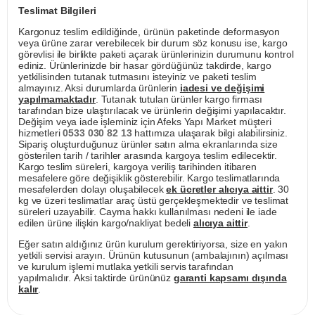
Teslimat Bilgileri
Kargonuz teslim edildiğinde, ürünün paketinde deformasyon
veya ürüne zarar verebilecek bir durum söz konusu ise, kargo
görevlisi ile birlikte paketi açarak ürünlerinizin durumunu kontrol
ediniz. Ürünlerinizde bir hasar gördüğünüz takdirde, kargo
yetkilisinden tutanak tutmasını isteyiniz ve paketi teslim
almayınız. Aksi durumlarda ürünlerin
iadesi ve değişimi
yapılmamaktadır
. Tutanak tutulan ürünler kargo firması
tarafından bize ulaştırılacak ve ürünlerin değişimi yapılacaktır.
Değişim veya iade işleminiz için Afeks Yapı Market müşteri
hizmetleri
0533 030 82 13
hattımıza ulaşarak bilgi alabilirsiniz.
Sipariş oluşturduğunuz ürünler satın alma ekranlarında size
gösterilen tarih / tarihler arasında kargoya teslim edilecektir.
Kargo teslim süreleri, kargoya veriliş tarihinden itibaren
mesafelere göre değişiklik gösterebilir. Kargo teslimatlarında
mesafelerden dolayı oluşabilecek
ek ücretler alıcıya aittir
. 30
kg ve üzeri teslimatlar araç üstü gerçekleşmektedir ve teslimat
süreleri uzayabilir. Cayma hakkı kullanılması nedeni ile iade
edilen ürüne ilişkin kargo/nakliyat bedeli
alıcıya aittir
.
Eğer satın aldığınız ürün kurulum gerektiriyorsa, size en yakın
yetkili servisi arayın. Ürünün kutusunun (ambalajının) açılması
ve kurulum işlemi mutlaka yetkili servis tarafından
yapılmalıdır. Aksi taktirde ürününüz
garanti kapsamı dışında
kalır
.