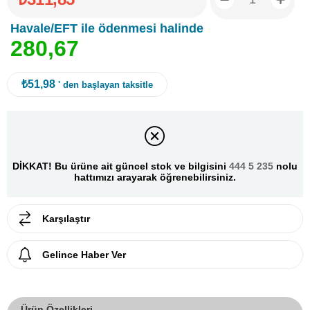
Havale/EFT ile ödenmesi halinde
2
8
0
,
6
7
₺51,98
' den başlayan taksitle
DİKKAT! Bu ürüne ait güncel stok ve bilgisini
444 5 235
nolu
hattımızı arayarak öğrenebilirsiniz.
Karşılaştır
Gelince Haber Ver
Ürün Özellikleri