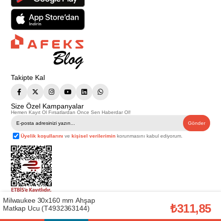
Takipte Kal
Size Özel Kampanyalar
Hemen Kayıt Ol Fırsatlardan Önce Sen Haberdar Ol!
Gönder
Üyelik koşullarını
ve
kişisel verilerimin
korunmasını kabul ediyorum.
Milwaukee 30x160 mm Ahşap
Telif Hakkı © 2026
Afeks Yapı Market
. Tüm hakları saklıdır.
₺311,85
Matkap Ucu (T4932363144)
Bu web sitesindeki tüm ürünler ticari amaçlıdır. Web sitemizde yer alan
görsel ve yazılı içerikler firmamıza ait olup, firmamızın yazılı izni alınmadan