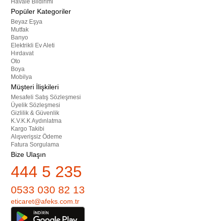
Havale Bildirimi
Popüler Kategoriler
Beyaz Eşya
Mutfak
Banyo
Elektrikli Ev Aleti
Hırdavat
Oto
Boya
Mobilya
Müşteri İlişkileri
Mesafeli Satış Sözleşmesi
Üyelik Sözleşmesi
Gizlilik & Güvenlik
K.V.K.K Aydınlatma
Kargo Takibi
Alışverişsiz Ödeme
Fatura Sorgulama
Bize Ulaşın
444 5 235
0533 030 82 13
eticaret@afeks.com.tr