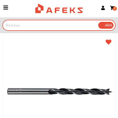
0
Üye Girişi
Üye Ol
Google İle Bağlan